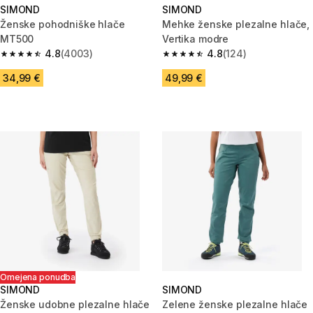
SIMOND
SIMOND
Ženske pohodniške hlače
Mehke ženske plezalne hlače,
MT500
Vertika modre
4.8
(4003)
4.8
(124)
4.8 od 5 zvezdic from 4003 ocene
4.8 od 5 zvezdic from 124 oce
34,99 €
49,99 €
Omejena ponudba
SIMOND
SIMOND
Ženske udobne plezalne hlače
Zelene ženske plezalne hlače