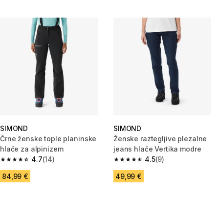
SIMOND
SIMOND
Črne ženske tople planinske
Ženske raztegljive plezalne
hlače za alpinizem
jeans hlače Vertika modre
4.7
(14)
4.5
(9)
4.7 od 5 zvezdic from 14 ocene
4.5 od 5 zvezdic from 9 ocene
84,99 €
49,99 €