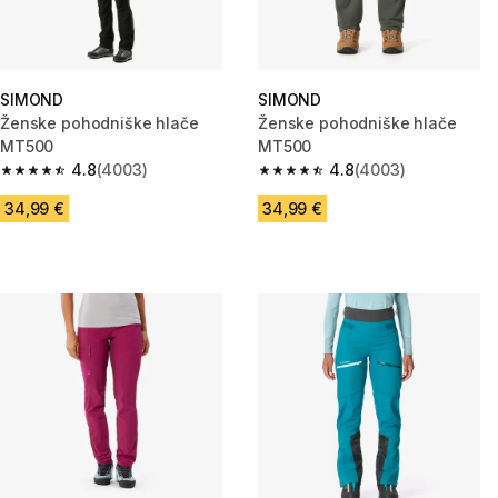
SIMOND
SIMOND
Ženske pohodniške hlače
Ženske pohodniške hlače
MT500
MT500
4.8
(4003)
4.8
(4003)
4.8 od 5 zvezdic from 4003 ocene
4.8 od 5 zvezdic from 4003 oc
34,99 €
34,99 €