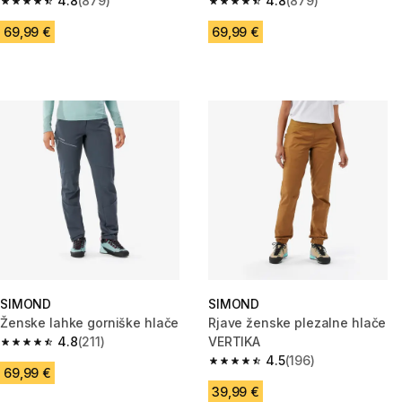
4.8
(879)
hlače MT900
4.8
(879)
4.8 od 5 zvezdic from 879 ocene
4.8 od 5 zvezdic from 879 oce
69,99 €
69,99 €
SIMOND
SIMOND
Ženske lahke gorniške hlače
Rjave ženske plezalne hlače
4.8
(211)
VERTIKA
4.8 od 5 zvezdic from 211 ocene
4.5
(196)
4.5 od 5 zvezdic from 196 ocen
69,99 €
39,99 €