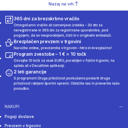
Nazaj na vrh
365 dni za brezskrbno vračilo
Omogočamo vračilo ali zamenjavo izdelka – 30 dni za
neregistrirane in 365 dni za registrirane uporabnike, pod
pogojem, da so neuporabljeni, čisti in v originalni embalaži.
Brezplačen prevzem v trgovini
Naročite online, prevzemite v trgovini – hitro in brezplačno!
Program zvestobe – 1 € = 10 točk
Osvojite 10 točk za vsak EURO, porabljen v fizični trgovini, na
spletu ali v Decathlon aplikaciji.
2 leti garancije
S programom Druga priložnost poskušamo podariti drugo
priložnost rabljeni športni opremi. Obiščite nas in preverite našo
ponudbo.
NAKUPI
Pogoji dostave
Prevzem v trgovini