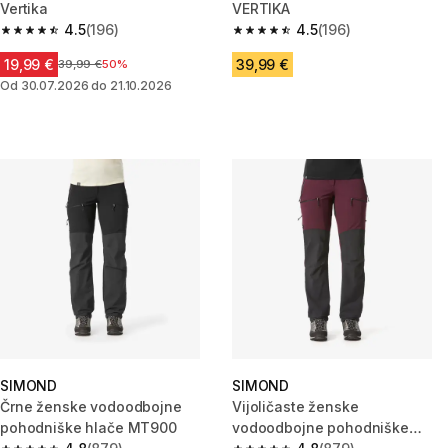
Vertika
VERTIKA
4.5
(196)
4.5
(196)
4.5 od 5 zvezdic from 196 ocene
4.5 od 5 zvezdic from 196 ocen
19,99 €
39,99 €
Cena pred znižanjem
39,99 €
50%
Od 30.07.2026 do 21.10.2026
SIMOND
SIMOND
Črne ženske vodoodbojne
Vijoličaste ženske
pohodniške hlače MT900
vodoodbojne pohodniške