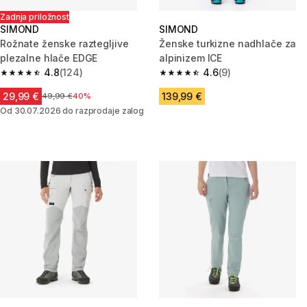
Zadnja priložnost
SIMOND
SIMOND
Rožnate ženske raztegljive
Ženske turkizne nadhlače za
plezalne hlače EDGE
alpinizem ICE
4.8
(124)
4.6
(9)
4.8 od 5 zvezdic from 124 ocene
4.6 od 5 zvezdic from 9 ocene
29,99 €
139,99 €
Cena pred znižanjem
49,99 €
40%
Od 30.07.2026 do razprodaje zalog