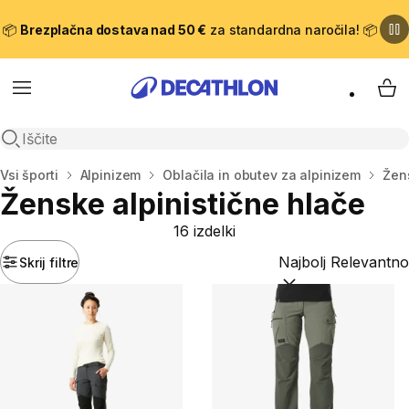
📦
Brezplačna dostava nad 50 €
za standardna naročila! 📦
Meni
Moj
Odpri iskanje
Domov
Vsi športi
Alpinizem
Oblačila in obutev za alpinizem
Žens
Ženske alpinistične hlače
16 izdelki
Skrij filtre
Razvrsti po:
(optiona