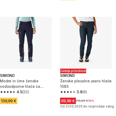
Zadnja priložnost
SIMOND
SIMOND
Modre in črne ženske
Ženske plezalne jeans hlače
vodoodporne hlače za
1083
alpinizem ICE
4.5
(32)
3.8
(6)
4.5 od 5 zvezdic from 32 ocene
3.8 od 5 zvezdic from 6 ocene
139,99 €
99,99 €
Cena pred znižanjem
119,99 €
16%
Od 21.03.2025 do razprodaje zalog