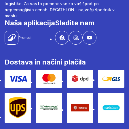
logistike. Za vas to pomeni: vse za vaš šport po
nepremagljivih cenah. DECATHLON - največji športnik v
mestu.
Naša aplikacija
Sledite nam
Prenesi
Dostava in načini plačila
Visa
Mastercard
Dpd
Gls
Ups
Intereuropa
Packeta Sledenje pošilj
WOLT