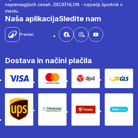
nepremagljivih cenah. DECATHLON - največji športnik v
mestu.
Naša aplikacija
Sledite nam
Prenesi
Dostava in načini plačila
Visa
Mastercard
Dpd
Gls
Ups
Intereuropa
Packeta Sledenje pošilj
WOLT