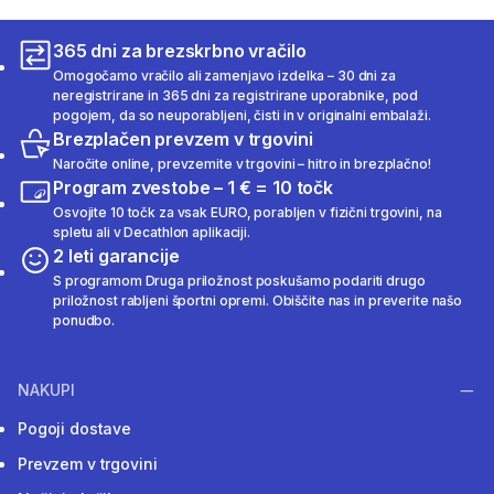
365 dni za brezskrbno vračilo
Omogočamo vračilo ali zamenjavo izdelka – 30 dni za
neregistrirane in 365 dni za registrirane uporabnike, pod
pogojem, da so neuporabljeni, čisti in v originalni embalaži.
Brezplačen prevzem v trgovini
Naročite online, prevzemite v trgovini – hitro in brezplačno!
Program zvestobe – 1 € = 10 točk
Osvojite 10 točk za vsak EURO, porabljen v fizični trgovini, na
spletu ali v Decathlon aplikaciji.
2 leti garancije
S programom Druga priložnost poskušamo podariti drugo
priložnost rabljeni športni opremi. Obiščite nas in preverite našo
ponudbo.
NAKUPI
Pogoji dostave
Prevzem v trgovini