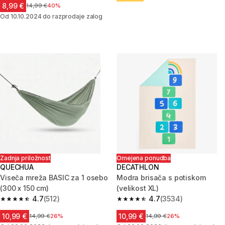
8,99 €
Cena pred znižanjem
14,99 €
40%
Od 10.10.2024 do razprodaje zalog
Zadnja priložnost
Omejena ponudba
QUECHUA
DECATHLON
Viseča mreža BASIC za 1 osebo
Modra brisača s potiskom
(300 x 150 cm)
(velikost XL)
4.7
(512)
4.7
(3534)
4.7 od 5 zvezdic from 512 ocene
4.7 od 5 zvezdic from 3534 oc
10,99 €
10,99 €
Cena pred znižanjem
14,99 €
26%
Cena pred znižanjem
14,99 €
26%