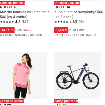
Omejena ponudba
Omejena ponudba
QUECHUA
QUECHUA
Kuhalni komplet za kampiranje
Kuhalni set za kampiranje 500
500 (za 4 osebe)
(za 2 osebi)
4.8
(1147)
4.6
(1108)
4.8 od 5 zvezdic from 1147 ocene
4.6 od 5 zvezdic from 1108 oce
34,99 €
27,99 €
Cena pred znižanjem
44,99 €
22%
Cena pred znižanjem
34,99 €
20%
Od 24.07.2026 do 29.08.2026
Od 24.07.2026 do 29.08.2026
Zadnja priložnost
Zadnja priložnost