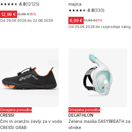
4.8
(12125)
majica
4.8 od 5 zvezdic from 12125 ocene
4.8
(330)
4.8 od 5 zvezdic from 330 oce
12,99 €
Cena pred znižanjem
15,99 €
18%
6,99 €
Od 29.06.2026 do 22.08.2026
Cena pred znižanjem
17,99 €
61%
Od 05.06.2026 do razprodaje zalog
Omejena ponudba
Omejena ponudba
CRESSI
DECATHLON
Črni in oranžni čevlji za v vodo
Zelena maska EASYBREATH za
CRESSI GRAB
otroke