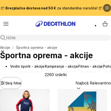
📦
Brezplačna dostava nad 50 €
za standardna naročila! 📦
Meni
Moj
Odpri iskanje
Domov
Akcije
Športna oprema - akcije
Športna oprema - akcije
Vodni športi - akcije
Kampiranje - akcije
Fitnes - akcije
Poho
2260 izdelki
Skrij filtre
Razvrsti po:
(optiona