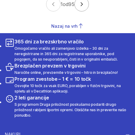
1
od
95
Nazaj na vrh
365 dni za brezskrbno vračilo
Omogočamo vračilo ali zamenjavo izdelka – 30 dni za
neregistrirane in 365 dni za registrirane uporabnike, pod
pogojem, da so neuporabljeni, čisti in v originalni embalaži.
Brezplačen prevzem v trgovini
Naročite online, prevzemite v trgovini – hitro in brezplačno!
Program zvestobe – 1 € = 10 točk
Osvojite 10 točk za vsak EURO, porabljen v fizični trgovini, na
spletu ali v Decathlon aplikaciji.
2 leti garancije
S programom Druga priložnost poskušamo podariti drugo
priložnost rabljeni športni opremi. Obiščite nas in preverite našo
ponudbo.
NAKUPI