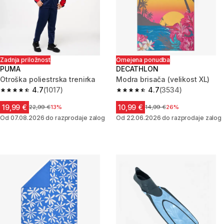
Zadnja priložnost
Omejena ponudba
PUMA
DECATHLON
Otroška poliestrska trenirka
Modra brisača (velikost XL)
4.7
(1017)
4.7
(3534)
4.7 od 5 zvezdic from 1017 ocene
4.7 od 5 zvezdic from 3534 oc
19,99 €
10,99 €
Cena pred znižanjem
22,99 €
13%
Cena pred znižanjem
14,99 €
26%
Od 07.08.2026 do razprodaje zalog
Od 22.06.2026 do razprodaje zalog