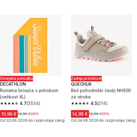
Omejena ponudba
Zadnja priložnost
DECATHLON
QUECHUA
Rumena brisača s potiskom
Bež pohodniški čevlji NH500
(velikost XL)
za otroke
4.7
(3534)
4.5
(214)
4.7 od 5 zvezdic from 3534 ocene
4.5 od 5 zvezdic from 214 ocen
10,99 €
14,99 €
Cena pred znižanjem
14,99 €
26%
Cena pred znižanjem
19,99 €
25%
Od 22.06.2026 do razprodaje zalog
Od 04.08.2026 do razprodaje zalog