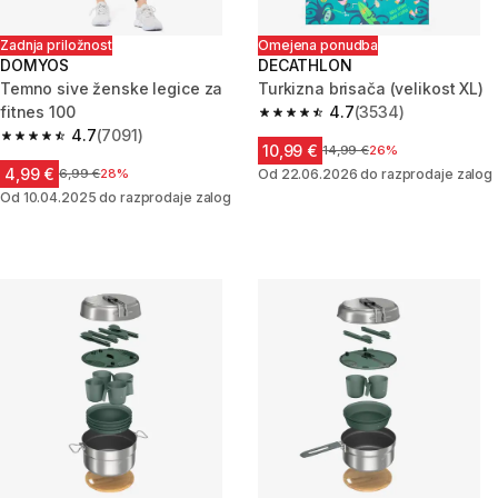
Zadnja priložnost
Omejena ponudba
DOMYOS
DECATHLON
Temno sive ženske legice za
Turkizna brisača (velikost XL)
fitnes 100
4.7
(3534)
4.7 od 5 zvezdic from 3534 oc
4.7
(7091)
4.7 od 5 zvezdic from 7091 ocene
10,99 €
Cena pred znižanjem
14,99 €
26%
4,99 €
Cena pred znižanjem
6,99 €
28%
Od 22.06.2026 do razprodaje zalog
Od 10.04.2025 do razprodaje zalog