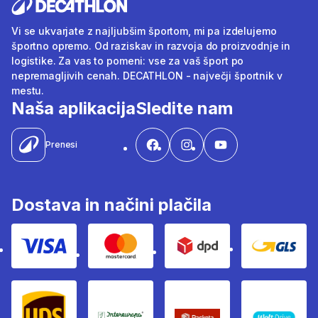
Vi se ukvarjate z najljubšim športom, mi pa izdelujemo
športno opremo. Od raziskav in razvoja do proizvodnje in
logistike. Za vas to pomeni: vse za vaš šport po
nepremagljivih cenah. DECATHLON - največji športnik v
mestu.
Naša aplikacija
Sledite nam
Prenesi
Dostava in načini plačila
Visa
Mastercard
Dpd
Gls