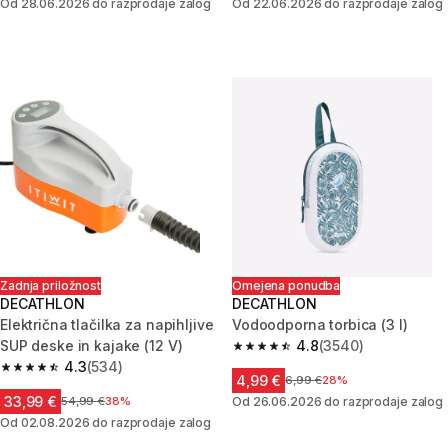
Od 28.06.2026 do razprodaje zalog
Od 22.06.2026 do razprodaje zalog
Zadnja priložnost
Omejena ponudba
DECATHLON
DECATHLON
Električna tlačilka za napihljive
Vodoodporna torbica (3 l)
SUP deske in kajake (12 V)
4.8
(3540)
4.8 od 5 zvezdic from 3540 oc
4.3
(534)
4.3 od 5 zvezdic from 534 ocene
4,99 €
Cena pred znižanjem
6,99 €
28%
33,99 €
Cena pred znižanjem
54,99 €
38%
Od 26.06.2026 do razprodaje zalog
Od 02.08.2026 do razprodaje zalog