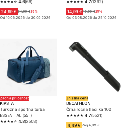
4.6
(66)
4.7
(1392)
4.6 od 5 zvezdic from 66 ocene
4.7 od 5 zvezdic from 1392 oc
24,99 €
14,99 €
Cena pred znižanjem
34,99 €
28%
Cena pred znižanjem
19,99 €
25%
Od 10.06.2026 do 30.09.2026
Od 03.08.2026 do 25.10.2026
Zadnja priložnost
Znižana cena
KIPSTA
DECATHLON
Turkizna športna torba
Črna ročna tlačilka 100
ESSENTIAL (55 l)
4.7
(5521)
4.7 od 5 zvezdic from 5521 oce
4.8
(2503)
4.8 od 5 zvezdic from 2503 ocene
4,49 €
Prej 4,99 €