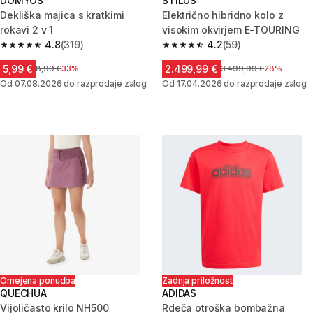
DOMYOS
STILUS
Dekliška majica s kratkimi
Električno hibridno kolo z
rokavi 2 v 1
visokim okvirjem E-TOURING
4.8
(319)
4.2
(59)
4.8 od 5 zvezdic from 319 ocene
4.2 od 5 zvezdic from 59 ocene
5,99 €
2.499,99 €
Cena pred znižanjem
8,99 €
33%
Cena pred znižanjem
3.499,99 €
28%
Od 07.08.2026 do razprodaje zalog
Od 17.04.2026 do razprodaje zalog
Omejena ponudba
Zadnja priložnost
QUECHUA
ADIDAS
Vijoličasto krilo NH500
Rdeča otroška bombažna