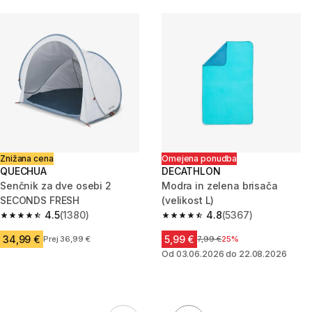
Znižana cena
Omejena ponudba
QUECHUA
DECATHLON
Senčnik za dve osebi 2
Modra in zelena brisača
SECONDS FRESH
(velikost L)
4.5
(1380)
4.8
(5367)
4.5 od 5 zvezdic from 1380 ocene
4.8 od 5 zvezdic from 5367 oc
34,99 €
5,99 €
Prej 36,99 €
Cena pred znižanjem
7,99 €
25%
Od 03.06.2026 do 22.08.2026