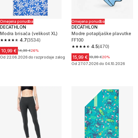
Omejena ponudba
Omejena ponudba
DECATHLON
DECATHLON
Modra brisača (velikost XL)
Modre potapljaške plavutke
4.7
(3534)
FF100
4.7 od 5 zvezdic from 3534 ocene
4.5
(470)
4.5 od 5 zvezdic from 470 oce
10,99 €
Cena pred znižanjem
14,99 €
26%
15,99 €
Od 22.06.2026 do razprodaje zalog
Cena pred znižanjem
19,99 €
20%
Od 27.07.2026 do 04.10.2026