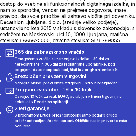
dostop do vsebine ali funkcionalnosti digitalnega izdelka, in
nam to sporočite, vendar ne prejmete odgovora, imate
pravico, da svoje pritožbe ali zahtevo vložite pri odvetniku.
Decathlon Ljubljana, d.o.o. (srednje veliko podjetje),
ustanovljeno leta 2015 v skladu s slovensko zakonodajo, s
sedežem na Moskovski ulici 10, 1000 Ljubljana, matična
številka: 6886825000, davčna številka: SI76789055
365 dni za brezskrbno vračilo
Omogočamo vračilo ali zamenjavo izdelka – 30 dni za
neregistrirane in 365 dni za registrirane uporabnike, pod
pogojem, da so neuporabljeni, čisti in v originalni embalaži.
Brezplačen prevzem v trgovini
Naročite online, prevzemite v trgovini – hitro in brezplačno!
Program zvestobe – 1 € = 10 točk
Osvojite 10 točk za vsak EURO, porabljen v fizični trgovini, na
spletu ali v Decathlon aplikaciji.
2 leti garancije
S programom Druga priložnost poskušamo podariti drugo
priložnost rabljeni športni opremi. Obiščite nas in preverite našo
ponudbo.