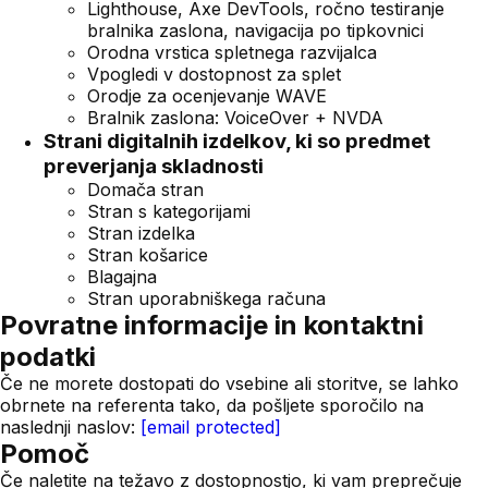
Lighthouse, Axe DevTools, ročno testiranje
bralnika zaslona, navigacija po tipkovnici
Orodna vrstica spletnega razvijalca
Vpogledi v dostopnost za splet
Orodje za ocenjevanje WAVE
Bralnik zaslona: VoiceOver + NVDA
Strani digitalnih izdelkov, ki so predmet
preverjanja skladnosti
Domača stran
Stran s kategorijami
Stran izdelka
Stran košarice
Blagajna
Stran uporabniškega računa
Povratne informacije in kontaktni
podatki
Če ne morete dostopati do vsebine ali storitve, se lahko
obrnete na referenta tako, da pošljete sporočilo na
naslednji naslov:
[email protected]
Pomoč
Če naletite na težavo z dostopnostjo, ki vam preprečuje