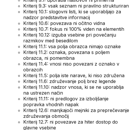
Kriterij 9.1: uporaba naslovov ni primerna
Kriterij 9.3: vsak seznam ni pravilno strukturiran
Kriterij 10.1: slogovni listi, ki se uporabljajo za
nadzor predstavitve informacij
Kriterij 10.6: povezava ni očitno vidna
Kriterij 10.7: fokus ni 100% viden na elementih
Kriterij 10.12: izguba vsebine pri povečanju
razmikov med besedilom
Kriterij 11.1: vsa polja obrazca nimajo oznake
Kriterij 11.2: oznaka, povezana s poljem
obrazca, ni pomembna
Kriterij 11.4: vnosi niso povezani z oznako v
obrazcih
Kriterij 11.5: polja iste narave, ki niso združena
Kriterij 11.6: združevanje polj brez legende
Kriterij 11.10: nadzor vnosa, ki se ne uporablja
na ustrezen način
Kriterij 11.11: ni predlogov za izboljšanje
popravka vhodnih napak
Kriterij 12.6: manjkajoči mejniki za preprečevanje
združevanja območij
Kriterij 12.7: ni povezave za hiter dostop do
glavne vsebine