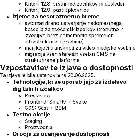
Kriterij 12.8: vrstni red zavihkov ni dosleden
Kriterij 12.9: pasti tipkovnice
Izjeme za nesorazmerno breme
avtomatizirano ustvarjanje nadomestnega
besedila za tisoče slik izdelkov (trenutno ni
izvedljivo brez pomembnih sprememb
infrastrukture in vsebine)
manjkajoči transkripti za video medijske vsebine
migracija vseh starejših vsebin CMS na
strukturirane platforme
Vzpostavitev te Izjave o dostopnosti
Ta izjava je bila ustanovljena 28.06.2025.
Tehnologije, ki se uporabljajo za izdelavo
digitalnih izdelkov
Prestashop
Frontend: Smarty + Svelte
CSS: Sass + BEM
Testno okolje
Staging
Proizvodnja
Orodja za ocenjevanje dostopnosti