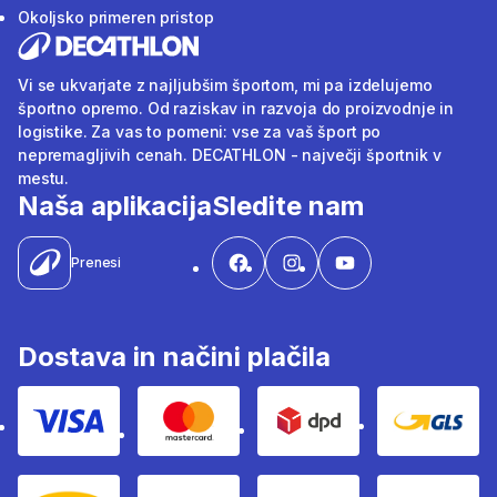
Okoljsko primeren pristop
Vi se ukvarjate z najljubšim športom, mi pa izdelujemo
športno opremo. Od raziskav in razvoja do proizvodnje in
logistike. Za vas to pomeni: vse za vaš šport po
nepremagljivih cenah. DECATHLON - največji športnik v
mestu.
Naša aplikacija
Sledite nam
Prenesi
Dostava in načini plačila
Visa
Mastercard
Dpd
Gls