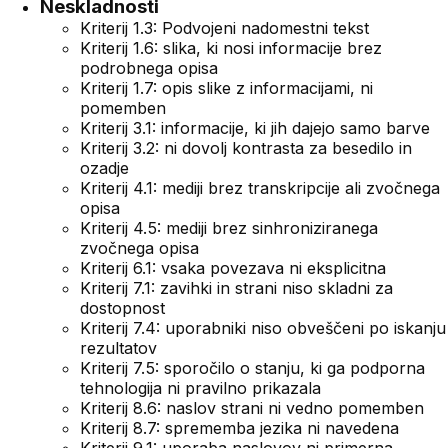
Neskladnosti
Kriterij 1.3: Podvojeni nadomestni tekst
Kriterij 1.6: slika, ki nosi informacije brez
podrobnega opisa
Kriterij 1.7: opis slike z informacijami, ni
pomemben
Kriterij 3.1: informacije, ki jih dajejo samo barve
Kriterij 3.2: ni dovolj kontrasta za besedilo in
ozadje
Kriterij 4.1: mediji brez transkripcije ali zvočnega
opisa
Kriterij 4.5: mediji brez sinhroniziranega
zvočnega opisa
Kriterij 6.1: vsaka povezava ni eksplicitna
Kriterij 7.1: zavihki in strani niso skladni za
dostopnost
Kriterij 7.4: uporabniki niso obveščeni po iskanju
rezultatov
Kriterij 7.5: sporočilo o stanju, ki ga podporna
tehnologija ni pravilno prikazala
Kriterij 8.6: naslov strani ni vedno pomemben
Kriterij 8.7: sprememba jezika ni navedena