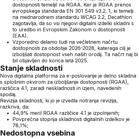
dostopnosti temeljil na RGAA. Ker je RGAA prenos
evropskega standarda EN 301 549 v3.2. 1, ki temelji
na mednarodnem standardu WCAG 2.2, Decathlon
zagotavlja, da so vsi njegovi digitalni izdelki skladni s
to uredbo in Evropskim Zakonom o dostopnosti
(EAA).
Vzporedno delamo tudi na večletnem načrtu
dostopnosti za obdobje 2026-2028, katerega cilj je
izboljšati dostopnost vseh naših orodij. Ta načrt naj bi
bil objavljen do konca leta 2025.
Stanje skladnosti
Nova digitalna platforma za e-poslovanje je delno skladna
s splošnim okvirom za izboljšanje dostopnosti (RGAA),
različica 4.1, zaradi neskladnosti in izjem, navedenih
spodaj.
Revizija skladnosti, ki jo je izvedla notranja revizija,
razkriva, da:
44,9% meril RGAA različice 4.1 je izpolnjenih;
Povprečna stopnja skladnosti digitalnih izdelkov je
78,1%;
Nedostopna vsebina