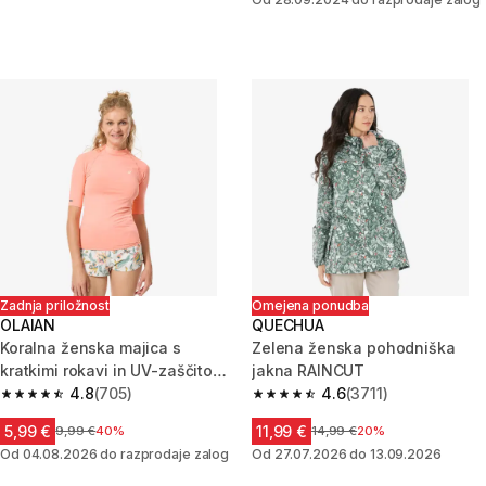
Zadnja priložnost
Omejena ponudba
OLAIAN
QUECHUA
Koralna ženska majica s
Zelena ženska pohodniška
kratkimi rokavi in UV-zaščito
jakna RAINCUT
100
4.8
(705)
4.6
(3711)
4.8 od 5 zvezdic from 705 ocene
4.6 od 5 zvezdic from 3711 oce
5,99 €
11,99 €
Cena pred znižanjem
9,99 €
40%
Cena pred znižanjem
14,99 €
20%
Od 04.08.2026 do razprodaje zalog
Od 27.07.2026 do 13.09.2026