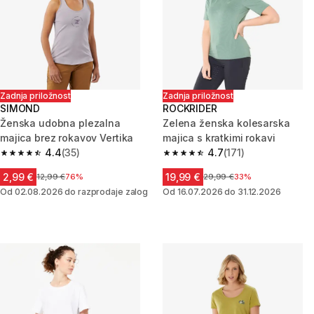
Zadnja priložnost
Zadnja priložnost
SIMOND
ROCKRIDER
Ženska udobna plezalna
Zelena ženska kolesarska
majica brez rokavov Vertika
majica s kratkimi rokavi
4.4
(35)
4.7
(171)
4.4 od 5 zvezdic from 35 ocene
4.7 od 5 zvezdic from 171 ocen
2,99 €
19,99 €
Cena pred znižanjem
12,99 €
76%
Cena pred znižanjem
29,99 €
33%
Od 02.08.2026 do razprodaje zalog
Od 16.07.2026 do 31.12.2026