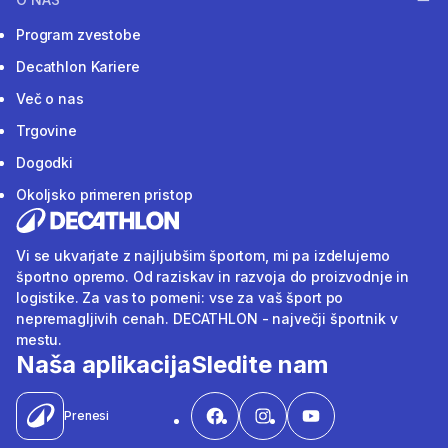
Program zvestobe
Decathlon Kariere
Več o nas
Trgovine
Dogodki
Okoljsko primeren pristop
Vi se ukvarjate z najljubšim športom, mi pa izdelujemo
športno opremo. Od raziskav in razvoja do proizvodnje in
logistike. Za vas to pomeni: vse za vaš šport po
nepremagljivih cenah. DECATHLON - največji športnik v
mestu.
Naša aplikacija
Sledite nam
Prenesi