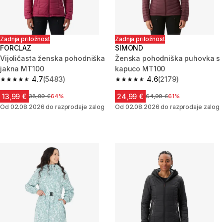
Zadnja priložnost
Zadnja priložnost
FORCLAZ
SIMOND
Vijoličasta ženska pohodniška
Ženska pohodniška puhovka s
jakna MT100
kapuco MT100
4.7
(5483)
4.6
(2179)
4.7 od 5 zvezdic from 5483 ocene
4.6 od 5 zvezdic from 2179 oc
13,99 €
24,99 €
Cena pred znižanjem
38,99 €
64%
Cena pred znižanjem
64,99 €
61%
Od 02.08.2026 do razprodaje zalog
Od 02.08.2026 do razprodaje zalog