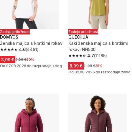
Zadnja priložnost
Zadnja priložnost
DOMYOS
QUECHUA
Ženska majica s kratkimi rokavi
Kaki ženska majica s kratkimi
4.6
(4481)
rokavi NH500
4.6 od 5 zvezdic from 4481 ocene
4.7
(11185)
4.7 od 5 zvezdic from 11185 oc
3,99 €
Cena pred znižanjem
9,99 €
60%
8,99 €
Od 07.08.2026 do razprodaje zalog
Cena pred znižanjem
11,99 €
25%
Od 02.08.2026 do razprodaje zalog