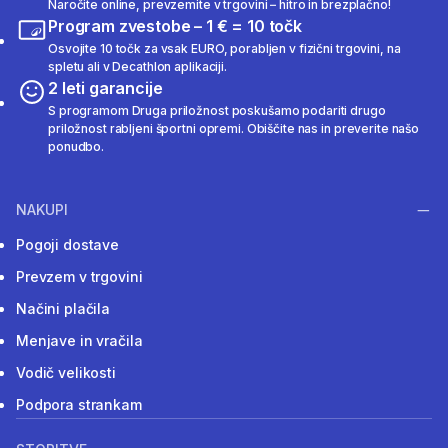
Naročite online, prevzemite v trgovini – hitro in brezplačno!
Program zvestobe – 1 € = 10 točk
Osvojite 10 točk za vsak EURO, porabljen v fizični trgovini, na
spletu ali v Decathlon aplikaciji.
2 leti garancije
S programom Druga priložnost poskušamo podariti drugo
priložnost rabljeni športni opremi. Obiščite nas in preverite našo
ponudbo.
NAKUPI
Pogoji dostave
Prevzem v trgovini
Načini plačila
Menjave in vračila
Vodič velikosti
Podpora strankam