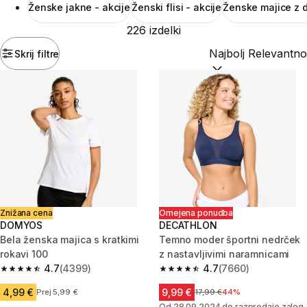
Ženske jakne - akcije
Ženski flisi - akcije
Ženske majice z d
226 izdelki
Skrij filtre
Razvrsti po:
(optiona
Znižana cena
Omejena ponudba
DOMYOS
DECATHLON
Bela ženska majica s kratkimi
Temno moder športni nedrček
rokavi 100
z nastavljivimi naramnicami
4.7
(4399)
4.7
(7660)
4.7 od 5 zvezdic from 4399 ocene
4.7 od 5 zvezdic from 7660 oc
4,99 €
9,99 €
Prej 5,99 €
Cena pred znižanjem
17,99 €
44%
Od 28.09.2024 do razprodaje zalog