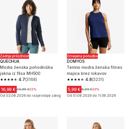
Zadnja priložnost
Omejena ponudba
QUECHUA
DOMYOS
Modra ženska pohodniška
Temno modra ženska fitnes
jakna iz flisa MH500
majica brez rokavov
4.7
(3168)
4.8
(3231)
4.7 od 5 zvezdic from 3168 ocene
4.8 od 5 zvezdic from 3231 oc
16,99 €
5,99 €
Cena pred znižanjem
24,99 €
32%
Cena pred znižanjem
8,99 €
33%
Od 02.08.2026 do razprodaje zalog
Od 01.08.2026 do 11.09.2026