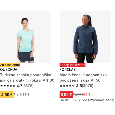
Znižana cena
Zadnja priložnost
QUECHUA
FORCLAZ
Turkizna ženska pohodniška
Modra ženska pohodniška
majica s kratkimi rokavi MH100
podložena jakna MT50
4.7
(6576)
4.6
(3979)
4.7 od 5 zvezdic from 6576 ocene
4.6 od 5 zvezdic from 3979 oc
4,99 €
6,99 €
Prej 6,99 €
Cena pred znižanjem
18,99 €
63%
Od 02.08.2026 do razprodaje zalog