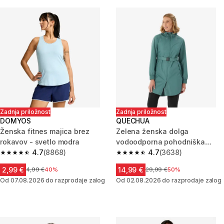
Zadnja priložnost
Zadnja priložnost
DOMYOS
QUECHUA
Ženska fitnes majica brez
Zelena ženska dolga
rokavov - svetlo modra
vodoodporna pohodniška
4.7
(8868)
jakna RAINCUT
4.7
(3638)
4.7 od 5 zvezdic from 8868 ocene
4.7 od 5 zvezdic from 3638 oc
2,99 €
14,99 €
Cena pred znižanjem
4,99 €
40%
Cena pred znižanjem
29,99 €
50%
Od 07.08.2026 do razprodaje zalog
Od 02.08.2026 do razprodaje zalog