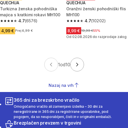
QUECHUA
QUECHUA
Turkizna ženska pohodniška
Oranžni ženski pohodniški flis
majica s kratkimi rokavi MH100
MH100
4.7
(6576)
4.7
(10202)
4.7 od 5 zvezdic from 6576 ocene
4.7 od 5 zvezdic from 10202 o
4,99 €
8,99 €
Prej 6,99 €
Cena pred znižanjem
19,99 €
55%
Od 02.08.2026 do razprodaje zalog
1
od
10
Nazaj na vrh
365 dni za brezskrbno vračilo
Omogočamo vračilo ali zamenjavo izdelka – 30 dni za
neregistrirane in 365 dni za registrirane uporabnike, pod
pogojem, da so neuporabljeni, čisti in v originalni embalaži.
Brezplačen prevzem v trgovini