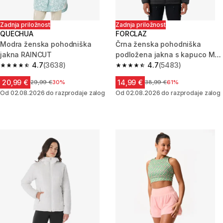
Zadnja priložnost
Zadnja priložnost
QUECHUA
FORCLAZ
Modra ženska pohodniška
Črna ženska pohodniška
jakna RAINCUT
podložena jakna s kapuco MT
4.7
(3638)
100
4.7
(5483)
4.7 od 5 zvezdic from 3638 ocene
4.7 od 5 zvezdic from 5483 oc
20,99 €
14,99 €
Cena pred znižanjem
29,99 €
30%
Cena pred znižanjem
38,99 €
61%
Od 02.08.2026 do razprodaje zalog
Od 02.08.2026 do razprodaje zalog