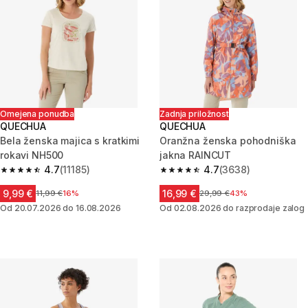
Omejena ponudba
Zadnja priložnost
QUECHUA
QUECHUA
Bela ženska majica s kratkimi
Oranžna ženska pohodniška
rokavi NH500
jakna RAINCUT
4.7
(11185)
4.7
(3638)
4.7 od 5 zvezdic from 11185 ocene
4.7 od 5 zvezdic from 3638 oc
9,99 €
16,99 €
Cena pred znižanjem
11,99 €
16%
Cena pred znižanjem
29,99 €
43%
Od 20.07.2026 do 16.08.2026
Od 02.08.2026 do razprodaje zalog