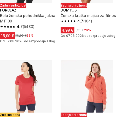
Zadnja priložnost
Zadnja priložnost
FORCLAZ
DOMYOS
Bela ženska pohodniška jakna
Ženska kratka majica za fitnes
MT100
4.7
(104)
4.7 od 5 zvezdic from 104 oce
4.7
(5483)
4.7 od 5 zvezdic from 5483 ocene
4,99 €
Cena pred znižanjem
6,99 €
28%
16,99 €
Cena pred znižanjem
38,99 €
56%
Od 07.08.2026 do razprodaje zalog
Od 02.08.2026 do razprodaje zalog
Znižana cena
Zadnja priložnost