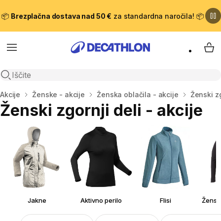
📦
Brezplačna dostava nad 50 €
za standardna naročila! 📦
Meni
Moj
Odpri iskanje
Domov
Akcije
Ženske - akcije
Ženska oblačila - akcije
Ženski zg
Ženski zgornji deli - akcije
Jakne
Aktivno perilo
Flisi
Ženski