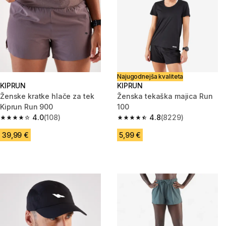
Najugodnejša kvaliteta
KIPRUN
KIPRUN
Ženske kratke hlače za tek
Ženska tekaška majica Run
Kiprun Run 900
100
4.0
(108)
4.8
(8229)
4.0 od 5 zvezdic from 108 ocene
4.8 od 5 zvezdic from 8229 oc
39,99 €
5,99 €