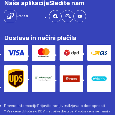
Naša aplikacija
Sledite nam
Prenesi
Dostava in načini plačila
Visa
Mastercard
Dpd
Gls
Ups
Intereuropa
Packeta Sledenje pošilj
WOLT
Pravne informacije
Prijavite ranljivost
Izjava o dostopnosti
* Vse cene vključujejo DDV in stroške dostave. Prvotna cena se nanaša