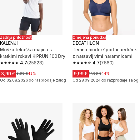
Zadnja priložnost
Omejena ponudba
KALENJI
DECATHLON
Moška tekaška majica s
Temno moder športni nedrček
kratkimi rokavi KIPRUN 100 Dry
z nastavljivimi naramnicami
4.7
(25823)
4.7
(7660)
4.7 od 5 zvezdic from 25823 ocene
4.7 od 5 zvezdic from 7660 oc
3,99 €
9,99 €
Cena pred znižanjem
6,99 €
42%
Cena pred znižanjem
17,99 €
44%
Od 02.08.2026 do razprodaje zalog
Od 28.09.2024 do razprodaje zalog