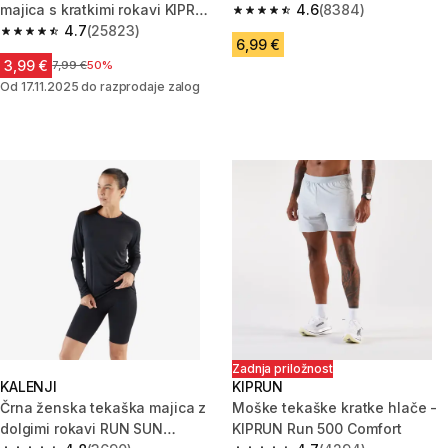
majica s kratkimi rokavi KIPRUN
4.6
(8384)
4.6 od 5 zvezdic from 8384 oc
RUN 100 DRY
4.7
(25823)
4.7 od 5 zvezdic from 25823 ocene
6,99 €
3,99 €
Cena pred znižanjem
7,99 €
50%
Od 17.11.2025 do razprodaje zalog
Zadnja priložnost
KALENJI
KIPRUN
Črna ženska tekaška majica z
Moške tekaške kratke hlače -
dolgimi rokavi RUN SUN
KIPRUN Run 500 Comfort