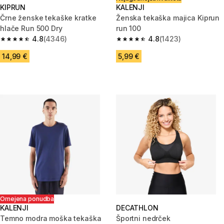
KIPRUN
KALENJI
Črne ženske tekaške kratke
Ženska tekaška majica Kiprun
hlače Run 500 Dry
run 100
4.8
(4346)
4.8
(1423)
4.8 od 5 zvezdic from 4346 ocene
4.8 od 5 zvezdic from 1423 oc
14,99 €
5,99 €
Omejena ponudba
KALENJI
DECATHLON
Temno modra moška tekaška
Športni nedrček