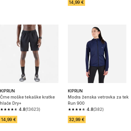
14,99 €
KIPRUN
KIPRUN
Črne moške tekaške kratke
Modra ženska vetrovka za tek
hlače Dry+
Run 900
4.8
(13623)
4.8
(382)
4.8 od 5 zvezdic from 13623 ocene
4.8 od 5 zvezdic from 382 oce
14,99 €
32,99 €