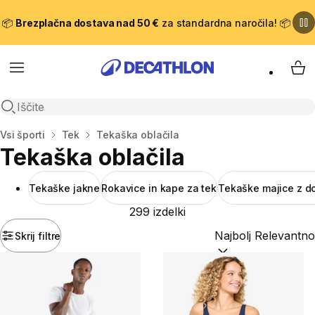
📦
Brezplačna dostava nad 50 €
za standardna naročila! 📦
Meni
Moj
Odpri iskanje
Domov
Vsi športi
Tek
Tekaška oblačila
Tekaška oblačila
Tekaške jakne
Rokavice in kape za tek
Tekaške majice z do
299 izdelki
Skrij filtre
Razvrsti po:
(optiona