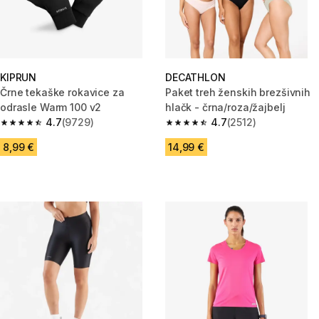
KIPRUN
DECATHLON
Črne tekaške rokavice za
Paket treh ženskih brezšivnih
odrasle Warm 100 v2
hlačk - črna/roza/žajbelj
4.7
(9729)
4.7
(2512)
4.7 od 5 zvezdic from 9729 ocene
4.7 od 5 zvezdic from 2512 oc
8,99 €
14,99 €