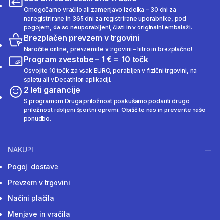
Omogočamo vračilo ali zamenjavo izdelka – 30 dni za
neregistrirane in 365 dni za registrirane uporabnike, pod
pogojem, da so neuporabljeni, čisti in v originalni embalaži.
Brezplačen prevzem v trgovini
Naročite online, prevzemite v trgovini – hitro in brezplačno!
Program zvestobe – 1 € = 10 točk
Osvojite 10 točk za vsak EURO, porabljen v fizični trgovini, na
spletu ali v Decathlon aplikaciji.
2 leti garancije
S programom Druga priložnost poskušamo podariti drugo
priložnost rabljeni športni opremi. Obiščite nas in preverite našo
ponudbo.
NAKUPI
Pogoji dostave
Prevzem v trgovini
Načini plačila
Menjave in vračila