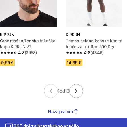
KIPRUN
KIPRUN
Črna moška/ženska tekaška
Temno zelene ženske kratke
kapa KIPRUN V2
hlače za tek Run 500 Dry
4.8
(2658)
4.8
(4346)
4.8 od 5 zvezdic from 2658 ocene
4.8 od 5 zvezdic from 4346 oc
9,99 €
14,99 €
1
od
13
Nazaj na vrh
365 dni za brezskrbno vračilo