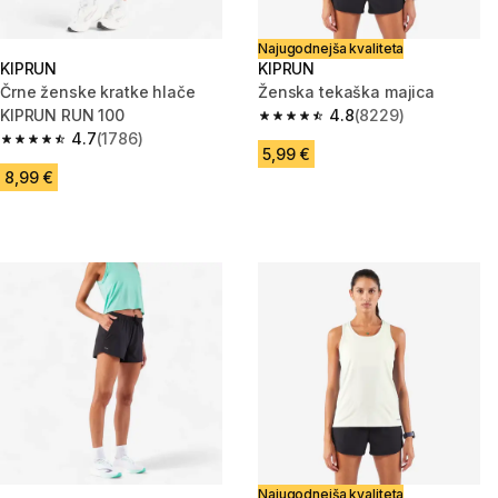
Najugodnejša kvaliteta
KIPRUN
KIPRUN
Črne ženske kratke hlače
Ženska tekaška majica
KIPRUN RUN 100
4.8
(8229)
4.8 od 5 zvezdic from 8229 oc
4.7
(1786)
4.7 od 5 zvezdic from 1786 ocene
5,99 €
8,99 €
Najugodnejša kvaliteta