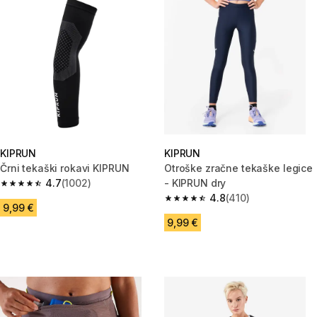
KIPRUN
KIPRUN
Črni tekaški rokavi KIPRUN
Otroške zračne tekaške legice
4.7
(1002)
- KIPRUN dry
4.7 od 5 zvezdic from 1002 ocene
4.8
(410)
4.8 od 5 zvezdic from 410 oce
9,99 €
9,99 €