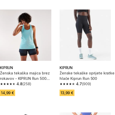
KIPRUN
KIPRUN
Ženska tekaška majica brez
Ženske tekaške oprijete kratke
rokavov - KIPRUN Run 500
hlače Kiprun Run 500
Comfort
4.8
(258)
4.7
(909)
4.8 od 5 zvezdic from 258 ocene
4.7 od 5 zvezdic from 909 oce
14,99 €
13,99 €