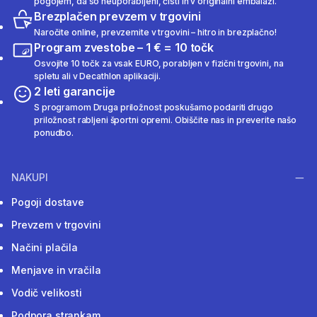
pogojem, da so neuporabljeni, čisti in v originalni embalaži.
Brezplačen prevzem v trgovini
Naročite online, prevzemite v trgovini – hitro in brezplačno!
Program zvestobe – 1 € = 10 točk
Osvojite 10 točk za vsak EURO, porabljen v fizični trgovini, na
spletu ali v Decathlon aplikaciji.
2 leti garancije
S programom Druga priložnost poskušamo podariti drugo
priložnost rabljeni športni opremi. Obiščite nas in preverite našo
ponudbo.
NAKUPI
Pogoji dostave
Prevzem v trgovini
Načini plačila
Menjave in vračila
Vodič velikosti
Podpora strankam