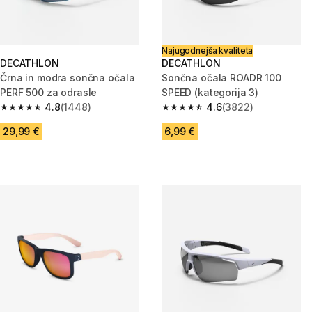
Najugodnejša kvaliteta
DECATHLON
DECATHLON
Črna in modra sončna očala
Sončna očala ROADR 100
PERF 500 za odrasle
SPEED (kategorija 3)
4.8
(1448)
4.6
(3822)
4.8 od 5 zvezdic from 1448 ocene
4.6 od 5 zvezdic from 3822 oc
29,99 €
6,99 €