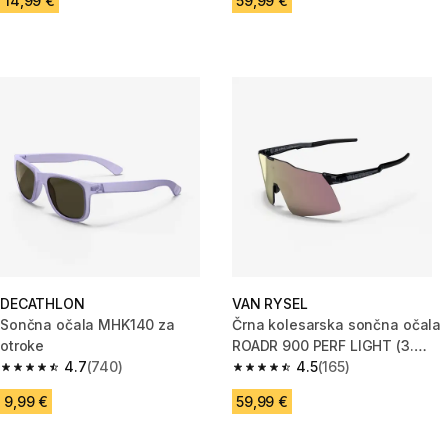
14,99 €
59,99 €
DECATHLON
VAN RYSEL
Sončna očala MHK140 za
Črna kolesarska sončna očala
otroke
ROADR 900 PERF LIGHT (3.
4.7
(740)
kategorija)
4.5
(165)
4.7 od 5 zvezdic from 740 ocene
4.5 od 5 zvezdic from 165 ocen
9,99 €
59,99 €