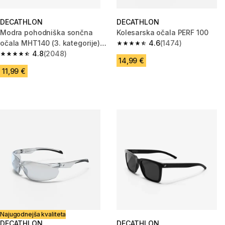
DECATHLON
DECATHLON
Modra pohodniška sončna
Kolesarska očala PERF 100
očala MHT140 (3. kategorije)
4.6
(1474)
4.6 od 5 zvezdic from 1474 oc
za otroke
4.8
(2048)
4.8 od 5 zvezdic from 2048 ocene
14,99 €
11,99 €
Najugodnejša kvaliteta
DECATHLON
DECATHLON