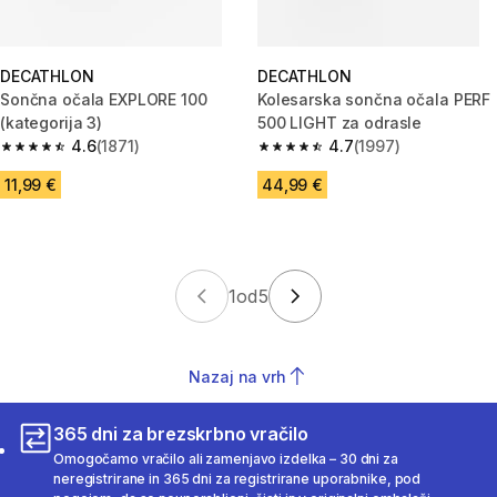
DECATHLON
DECATHLON
Sončna očala EXPLORE 100
Kolesarska sončna očala PERF
(kategorija 3)
500 LIGHT za odrasle
4.6
(1871)
4.7
(1997)
4.6 od 5 zvezdic from 1871 ocene
4.7 od 5 zvezdic from 1997 oc
11,99 €
44,99 €
1
od
5
Nazaj na vrh
365 dni za brezskrbno vračilo
Omogočamo vračilo ali zamenjavo izdelka – 30 dni za
neregistrirane in 365 dni za registrirane uporabnike, pod