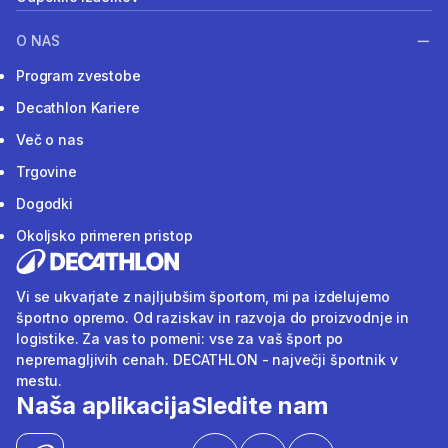
O NAS
Program zvestobe
Decathlon Kariere
Več o nas
Trgovine
Dogodki
Okoljsko primeren pristop
Vi se ukvarjate z najljubšim športom, mi pa izdelujemo
športno opremo. Od raziskav in razvoja do proizvodnje in
logistike. Za vas to pomeni: vse za vaš šport po
nepremagljivih cenah. DECATHLON - največji športnik v
mestu.
Naša aplikacija
Sledite nam