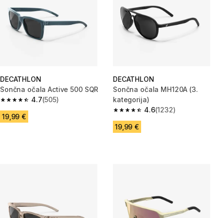
DECATHLON
DECATHLON
Sončna očala Active 500 SQR
Sončna očala MH120A (3.
4.7
(505)
kategorija)
4.7 od 5 zvezdic from 505 ocene
4.6
(1232)
4.6 od 5 zvezdic from 1232 oc
19,99 €
19,99 €