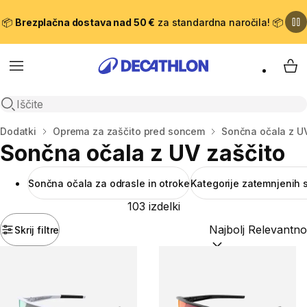
📦
Brezplačna dostava nad 50 €
za standardna naročila! 📦
Meni
Moj
Odpri iskanje
Domov
Dodatki
Oprema za zaščito pred soncem
Sončna očala z UV
Sončna očala z UV zaščito
Sončna očala za odrasle in otroke
Kategorije zatemnjenih 
103 izdelki
Skrij filtre
Razvrsti po:
(optiona