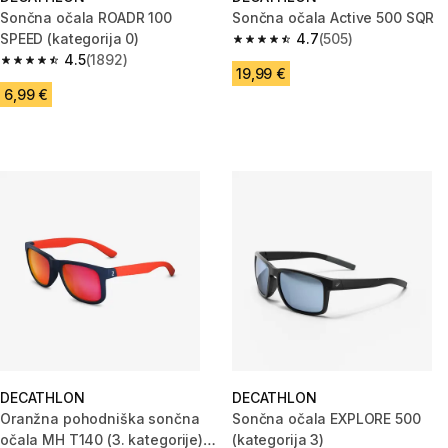
Sončna očala ROADR 100
Sončna očala Active 500 SQR
SPEED (kategorija 0)
4.7
(505)
4.7 od 5 zvezdic from 505 oce
4.5
(1892)
4.5 od 5 zvezdic from 1892 ocene
19,99 €
6,99 €
DECATHLON
DECATHLON
Oranžna pohodniška sončna
Sončna očala EXPLORE 500
očala MH T140 (3. kategorije)
(kategorija 3)