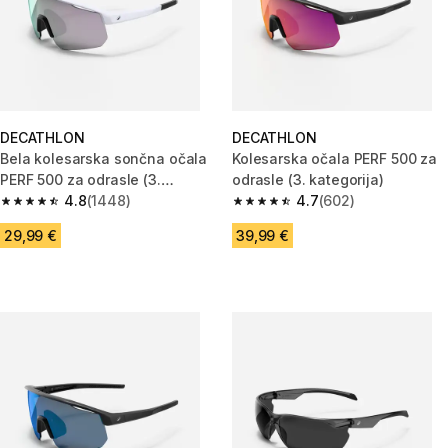
DECATHLON
DECATHLON
Bela kolesarska sončna očala
Kolesarska očala PERF 500 za
PERF 500 za odrasle (3.
odrasle (3. kategorija)
kategorija)
4.8
(1448)
4.7
(602)
4.8 od 5 zvezdic from 1448 ocene
4.7 od 5 zvezdic from 602 oce
29,99 €
39,99 €