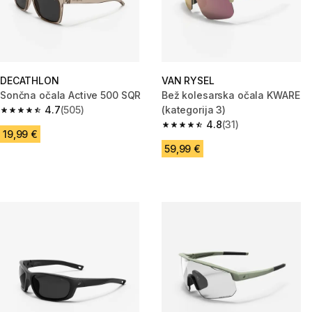
DECATHLON
VAN RYSEL
Sončna očala Active 500 SQR
Bež kolesarska očala KWARE
4.7
(505)
(kategorija 3)
4.7 od 5 zvezdic from 505 ocene
4.8
(31)
4.8 od 5 zvezdic from 31 ocene
19,99 €
59,99 €