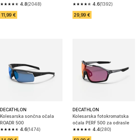
za otroke nad 10 let
4.8
(2048)
4.6
(1392)
4.8 od 5 zvezdic from 2048 ocene
4.6 od 5 zvezdic from 1392 oc
11,99 €
29,99 €
DECATHLON
DECATHLON
Kolesarska sončna očala
Kolesarska fotokromatska
ROADR 500
očala PERF 500 za odrasle
4.6
(1474)
4.4
(280)
4.6 od 5 zvezdic from 1474 ocene
4.4 od 5 zvezdic from 280 oce