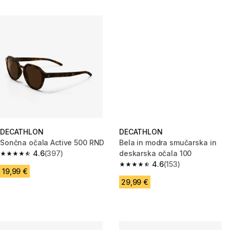
DECATHLON
DECATHLON
Sončna očala Active 500 RND
Bela in modra smučarska in
4.6
(397)
deskarska očala 100
4.6 od 5 zvezdic from 397 ocene
4.6
(153)
4.6 od 5 zvezdic from 153 ocen
19,99 €
29,99 €