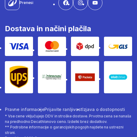
Prenesi
Dostava in načini plačila
Visa
Mastercard
Dpd
Gls
Ups
Intereuropa
Packeta Sledenje pošilj
WOLT
Pravne informacije
Prijavite ranljivost
Izjava o dostopnosti
* Vse cene vključujejo DDV in stroške dostave. Prvotna cena se nanaša
na predhodno Decathlonovo ceno. Izdelki brez dodatkov.
** Podrobne informacije o garancijskih pogojih najdete na ustrezni
strani.