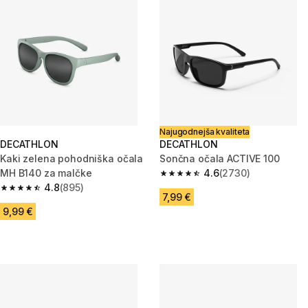
Najugodnejša kvaliteta
DECATHLON
DECATHLON
Kaki zelena pohodniška očala
Sončna očala ACTIVE 100
MH B140 za malčke
4.6
(2730)
4.6 od 5 zvezdic from 2730 oc
4.8
(895)
4.8 od 5 zvezdic from 895 ocene
7,99 €
9,99 €