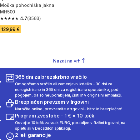
Moška pohodniška jakna
MH500
4.7
(3563)
4.7 od 5 zvezdic from 3563 ocene
129,99 €
Nazaj na vrh
365 dni za brezskrbno vračilo
Omogočamo vračilo ali zamenjavo izdelka – 30 dni za
neregistrirane in 365 dni za registrirane uporabnike, pod
pogojem, da so neuporabljeni, čisti in v originalni embalaži.
Brezplačen prevzem v trgovini
Naročite online, prevzemite v trgovini – hitro in brezplačno!
Program zvestobe – 1 € = 10 točk
Osvojite 10 točk za vsak EURO, porabljen v fizični trgovini, na
spletu ali v Decathlon aplikaciji.
2 leti garancije