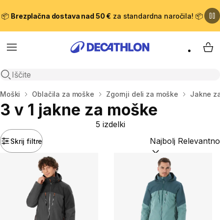
📦
Brezplačna dostava nad 50 €
za standardna naročila! 📦
Meni
Moj
Odpri iskanje
Domov
Moški
Oblačila za moške
Zgornji deli za moške
Jakne z
3 v 1 jakne za moške
5 izdelki
Skrij filtre
Razvrsti po:
(optiona