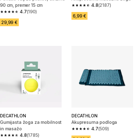
90 cm, premer 15 cm
4.8
(2187)
4.8 od 5 zvezdic from 2187 oc
4.7
(190)
4.7 od 5 zvezdic from 190 ocene
6,99 €
29,99 €
DECATHLON
DECATHLON
Gumijasta žoga za mobilnost
Akupresurna podloga
in masažo
4.7
(509)
4.7 od 5 zvezdic from 509 oce
4.8
(1785)