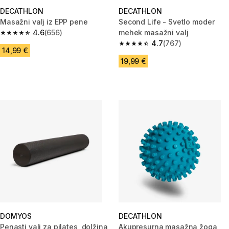
DECATHLON
DECATHLON
Masažni valj iz EPP pene
Second Life - Svetlo moder
4.6
(656)
mehek masažni valj
4.6 od 5 zvezdic from 656 ocene
4.7
(767)
4.7 od 5 zvezdic from 767 oce
14,99 €
19,99 €
DOMYOS
DECATHLON
Penasti valj za pilates, dolžina
Akupresurna masažna žoga