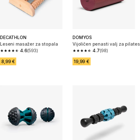
DECATHLON
DOMYOS
Leseni masažer za stopala
Vijoličen penasti valj za pilates
4.6
(593)
4.7
(98)
4.6 od 5 zvezdic from 593 ocene
4.7 od 5 zvezdic from 98 ocen
8,99 €
19,99 €