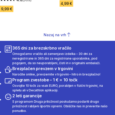
4.8 od 5 zvezdic from 309 ocene
4,99 €
9,99 €
Nazaj na vrh
365 dni za brezskrbno vračilo
Omogočamo vračilo ali zamenjavo izdelka – 30 dni za
neregistrirane in 365 dni za registrirane uporabnike, pod
pogojem, da so neuporabljeni, čisti in v originalni embalaži.
Brezplačen prevzem v trgovini
Naročite online, prevzemite v trgovini – hitro in brezplačno!
Program zvestobe – 1 € = 10 točk
Osvojite 10 točk za vsak EURO, porabljen v fizični trgovini, na
spletu ali v Decathlon aplikaciji.
2 leti garancije
S programom Druga priložnost poskušamo podariti drugo
priložnost rabljeni športni opremi. Obiščite nas in preverite našo
ponudbo.