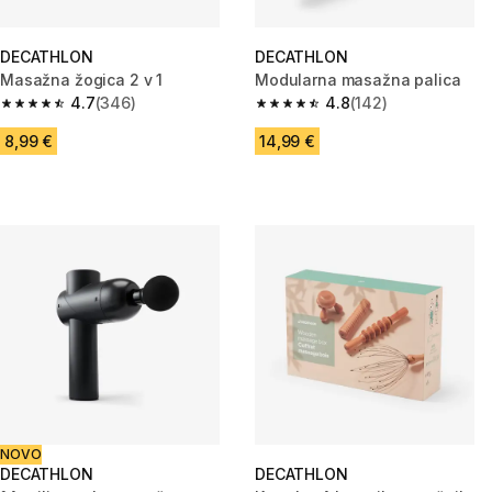
DECATHLON
DECATHLON
Masažna žogica 2 v 1
Modularna masažna palica
4.7
(346)
4.8
(142)
4.7 od 5 zvezdic from 346 ocene
4.8 od 5 zvezdic from 142 oce
8,99 €
14,99 €
NOVO
DECATHLON
DECATHLON