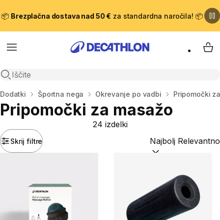
📦
Brezplačna dostava nad 50 €
za standardna naročila! 📦
Meni
Moj
Odpri iskanje
Domov
Dodatki
Športna nega
Okrevanje po vadbi
Pripomočki z
Pripomočki za masažo
24 izdelki
Skrij filtre
Razvrsti po:
(optiona