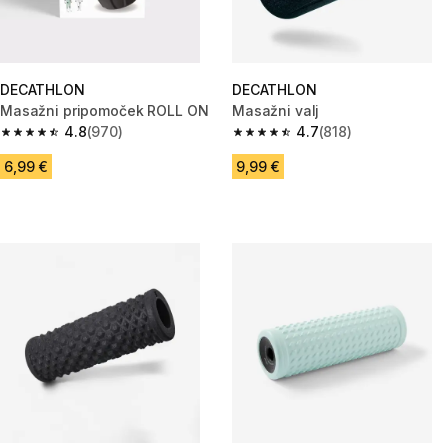
DECATHLON
DECATHLON
Masažni pripomoček ROLL ON
Masažni valj
4.8
(970)
4.7
(818)
4.8 od 5 zvezdic from 970 ocene
4.7 od 5 zvezdic from 818 ocen
6,99 €
9,99 €