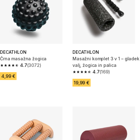
DECATHLON
DECATHLON
Črna masažna žogica
Masažni komplet 3 v 1 – gladek
4.7
(3072)
valj, žogica in palica
4.7 od 5 zvezdic from 3072 ocene
4.7
(169)
4.7 od 5 zvezdic from 169 ocen
4,99 €
19,99 €