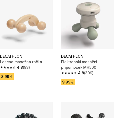
DECATHLON
DECATHLON
Lesena masažna ročka
Elektronski masažni
4.8
(93)
pripomoček MH500
4.8 od 5 zvezdic from 93 ocene
4.8
(309)
4.8 od 5 zvezdic from 309 oce
8,99 €
9,99 €