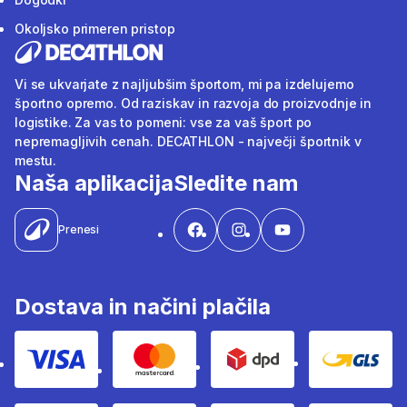
Okoljsko primeren pristop
Vi se ukvarjate z najljubšim športom, mi pa izdelujemo
športno opremo. Od raziskav in razvoja do proizvodnje in
logistike. Za vas to pomeni: vse za vaš šport po
nepremagljivih cenah. DECATHLON - največji športnik v
mestu.
Naša aplikacija
Sledite nam
Prenesi
Dostava in načini plačila
Visa
Mastercard
Dpd
Gls