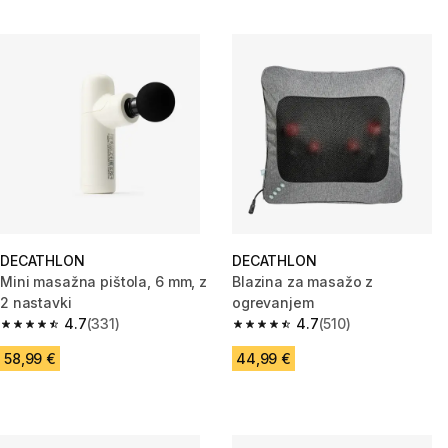
DECATHLON
DECATHLON
Mini masažna pištola, 6 mm, z
Blazina za masažo z
2 nastavki
ogrevanjem
4.7
(331)
4.7
(510)
4.7 od 5 zvezdic from 331 ocene
4.7 od 5 zvezdic from 510 ocen
58,99 €
44,99 €