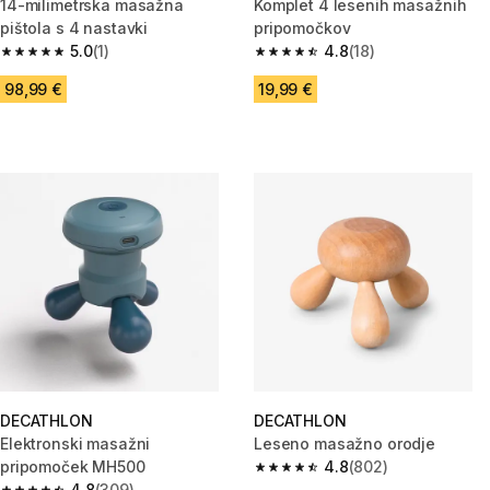
14-milimetrska masažna
Komplet 4 lesenih masažnih
pištola s 4 nastavki
pripomočkov
5.0
(1)
4.8
(18)
5.0 od 5 zvezdic from 1 ocene
4.8 od 5 zvezdic from 18 ocene
98,99 €
19,99 €
DECATHLON
DECATHLON
Elektronski masažni
Leseno masažno orodje
pripomoček MH500
4.8
(802)
4.8 od 5 zvezdic from 802 oce
4.8
(309)