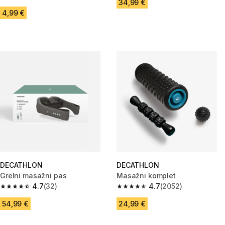
4.8 od 5 zvezdic from 1785 ocene
34,99 €
4,99 €
DECATHLON
DECATHLON
Grelni masažni pas
Masažni komplet
4.7
(32)
4.7
(2052)
4.7 od 5 zvezdic from 32 ocene
4.7 od 5 zvezdic from 2052 oc
54,99 €
24,99 €