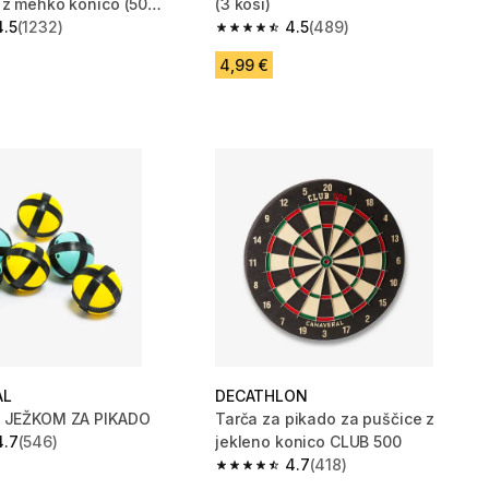
 z mehko konico (50
(3 kosi)
4.5
(1232)
4.5
(489)
zvezdic from 1232 ocene
4.5 od 5 zvezdic from 489 ocene
4,99 €
AL
DECATHLON
Z JEŽKOM ZA PIKADO
Tarča za pikado za puščice z
4.7
(546)
jekleno konico CLUB 500
zvezdic from 546 ocene
4.7
(418)
4.7 od 5 zvezdic from 418 ocene