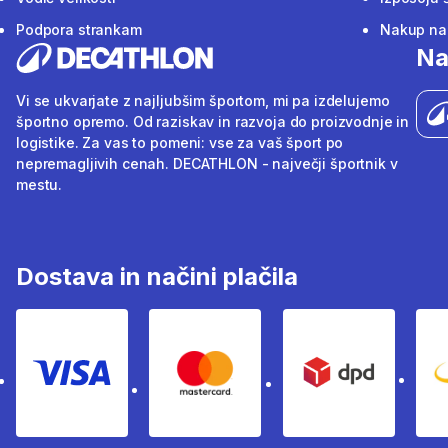
Podpora strankam
Nakup na 
Na
Vi se ukvarjate z najljubšim športom, mi pa izdelujemo
športno opremo. Od raziskav in razvoja do proizvodnje in
logistike. Za vas to pomeni: vse za vaš šport po
nepremagljivih cenah. DECATHLON - največji športnik v
mestu.
Dostava in načini plačila
Visa
Mastercard
Dpd