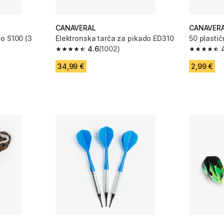
CANAVERAL
CANAVER
o S100 (3
Elektronska tarča za pikado ED310
50 plastič
4.6
(1002)
4.6 od 5 zvezdic from 1002 ocene
4.2 od 5 
 1196 ocene
34,99 €
2,99 €