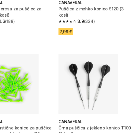
AL
CANAVERAL
peresa za puščico za
Puščica z mehko konico S120 (3
kosi)
kosi)
4.6
(188)
3.9
(324)
zvezdic from 188 ocene
3.9 od 5 zvezdic from 324 ocene
7,99 €
AL
CANAVERAL
astične konice za puščice
Črna puščica z jekleno konico T100