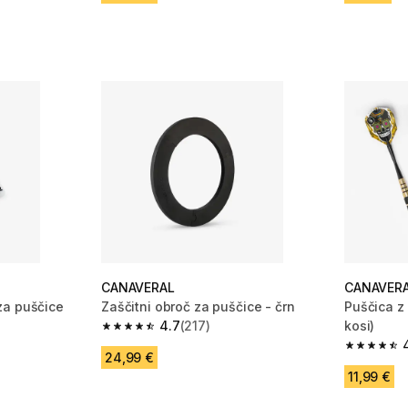
CANAVERAL
CANAVER
za puščice
Zaščitni obroč za puščice - črn
Puščica z
4.7
(217)
kosi)
 157 ocene
4.7 od 5 zvezdic from 217 ocene
4.5 od 5 
24,99 €
11,99 €