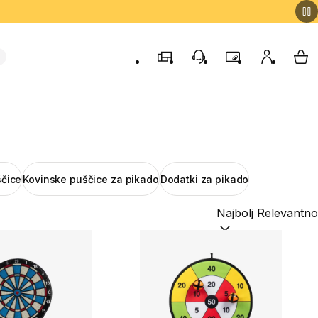
Trgovine
Podporo strankam
Program zvestob
Moj račun
Moj
ščice
Kovinske puščice za pikado
Dodatki za pikado
Razvrsti po:
(optiona