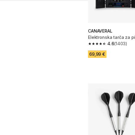
CANAVERAL
Elektronska tarča za 
4.6
(1403)
4.6 od 5 zvezdic from
69,99 €