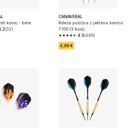
AL
CANAVERAL
nih konic - bele
Rdeča puščica z jekleno konico
4.2
(32)
T100 (3 kosi)
zvezdic from 32 ocene
4.5
(489)
4.5 od 5 zvezdic from 489 ocene
4,99 €