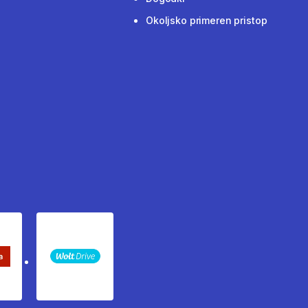
Okoljsko primeren pristop
keta Sledenje pošiljki
WOLT