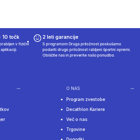
 10 točk
2 leti garancije
rabljen v fizični
S programom Druga priložnost poskušamo
aplikaciji.
podariti drugo priložnost rabljeni športni opremi.
Obiščite nas in preverite našo ponudbo.
O NAS
Program zvestobe
tkov
Decathlon Kariere
ger
Več o nas
Trgovine
Dogodki