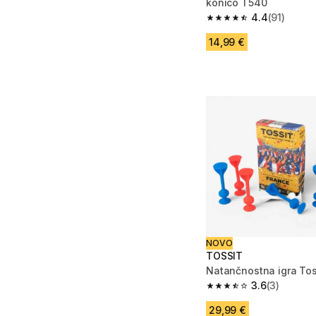
konico T540
4.4
(91)
4.4 od 5 zvezdic from
14,99 €
NOVO
TOSSIT
Natančnostna igra Tos
3.6
(3)
3.6 od 5 zvezdic from
29,99 €