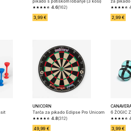
pikado s potiskom lobanje (3 kosi)
za pikado
4.6
(162)
kosov)
 91 ocene
4.6 od 5 zvezdic from 162 ocene
4.5 od 5 
3,99 €
2,99 €
UNICORN
CANAVER
sit
Tarča za pikado Eclipse Pro Unicorn
6 ŽOGIC 
4.8
(312)
 3 ocene
4.8 od 5 zvezdic from 312 ocene
4.7 od 5 
49,99 €
3,99 €