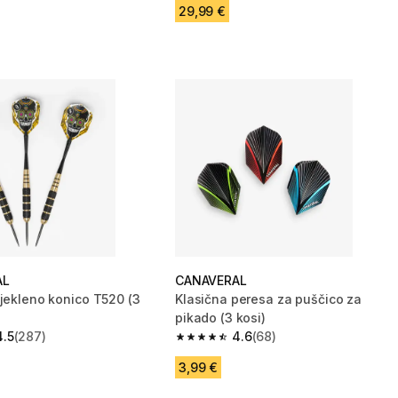
29,99 €
AL
CANAVERAL
 jekleno konico T520 (3
Klasična peresa za puščico za
pikado (3 kosi)
4.5
(287)
4.6
(68)
zvezdic from 287 ocene
4.6 od 5 zvezdic from 68 ocene
3,99 €