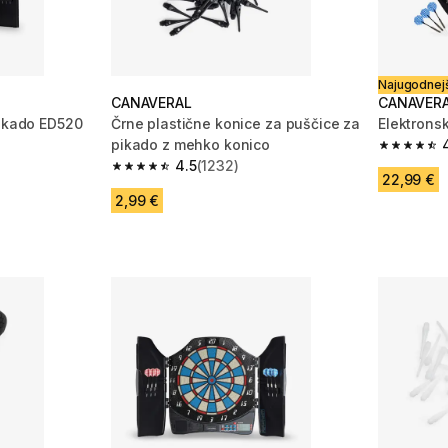
Najugodnejš
CANAVERAL
CANAVER
pikado ED520
Črne plastične konice za puščice za
Elektrons
pikado z mehko konico
 1403 ocene
4.6 od 5 
4.5
(1232)
4.5 od 5 zvezdic from 1232 ocene
22,99 €
2,99 €