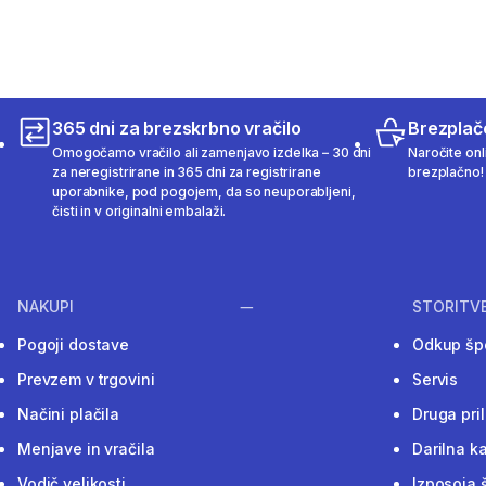
365 dni za brezskrbno vračilo
Brezplač
Omogočamo vračilo ali zamenjavo izdelka – 30 dni
Naročite onli
za neregistrirane in 365 dni za registrirane
brezplačno!
uporabnike, pod pogojem, da so neuporabljeni,
čisti in v originalni embalaži.
NAKUPI
STORITV
Pogoji dostave
Odkup šp
Prevzem v trgovini
Servis
Načini plačila
Druga pri
Menjave in vračila
Darilna ka
Vodič velikosti
Izposoja 