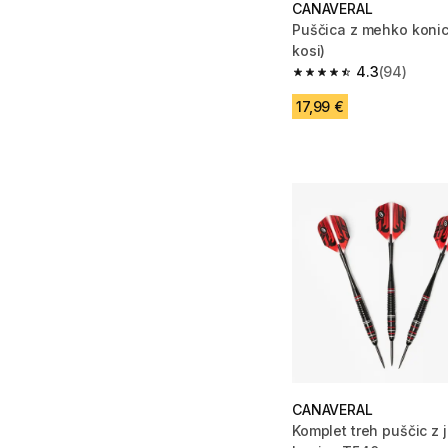
CANAVERAL
Puščica z mehko konic
kosi)
4.3
(94)
4.3 od 5 zvezdic from
17,99 €
CANAVERAL
Komplet treh puščic z 