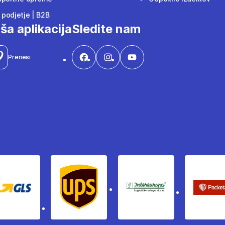
podjetje | B2B
ša aplikacija
Sledite nam
Prenesi
Gls
Ups
Intereuropa
Pac