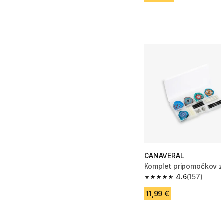
CANAVERAL
Komplet pripomočkov 
4.6
(157)
4.6 od 5 zvezdic from
11,99 €