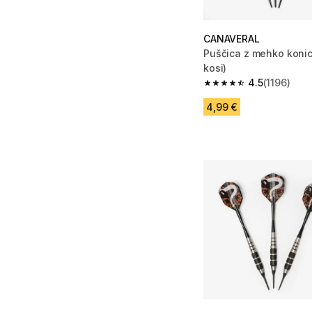
CANAVERAL
Puščica z mehko konic
kosi)
4.5
(1196)
4.5 od 5 zvezdic from
4,99 €