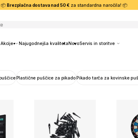
📦
Brezplačna dostava nad 50 €
za standardna naročila! 📦
skanje
Akcije
Najugodnejša kvaliteta
Novo
Servis in storitve
 puščice
Plastične puščice za pikado
Pikado tarča za kovinske pu