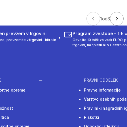
1
od
3
en prevzem v trgovini
Program zvestobe – 1 € =
ne, prevzemite v trgovini – hitro in
Osvojite 10 točk za vsak EURO, po
trgovini, na spletu ali v Decathlon 
E
PRAVNI ODDELEK
ortne opreme
Pravne informacije
Varstvo osebnih poda
ložnost
Pravilniki nagradnih i
rtica
Piškotki
športne opreme
Odpoklic izdelkov