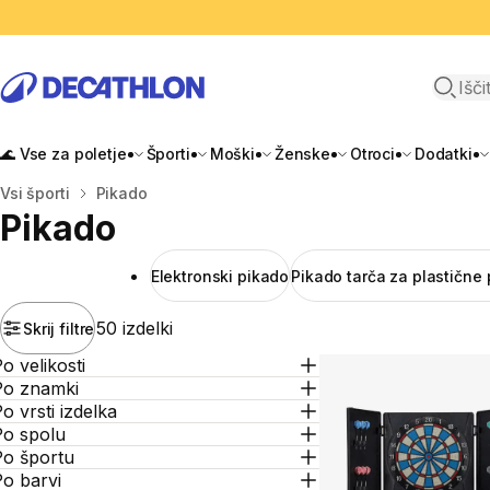
Odpri i
🌊 Vse za poletje
Športi
Moški
Ženske
Otroci
Dodatki
Domov
Vsi športi
Pikado
Pikado
Elektronski pikado
Pikado tarča za plastične
50 izdelki
Skrij filtre
o velikosti
Po znamki
o vrsti izdelka
Po spolu
Po športu
o barvi