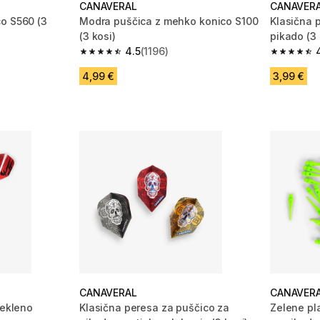
CANAVERAL
CANAVER
o S560 (3
Modra puščica z mehko konico S100
Klasična 
(3 kosi)
pikado (3 
4.5
(1196)
 94 ocene
4.5 od 5 zvezdic from 1196 ocene
4.6 od 5 
4,99 €
3,99 €
CANAVERAL
CANAVER
jekleno
Klasična peresa za puščico za
Zelene pl