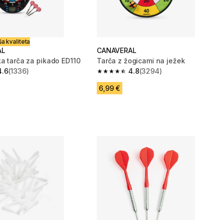
a kvaliteta
AL
CANAVERAL
ka tarča za pikado ED110
Tarča z žogicami na ježek
4.6
(1336)
4.8
(3294)
zvezdic from 1336 ocene
4.8 od 5 zvezdic from 3294 ocene
6,99 €