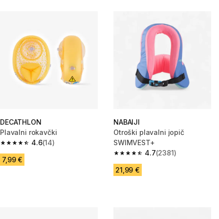
DECATHLON
NABAIJI
Plavalni rokavčki
Otroški plavalni jopič
4.6
(14)
SWIMVEST+
4.6 od 5 zvezdic from 14 ocene
4.7
(2381)
4.7 od 5 zvezdic from 2381 oc
7,99 €
21,99 €