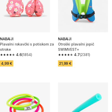
NABAIJI
NABAIJI
Plavalni rokavčki s potiskom za
Otroški plavalni jopič
otroke
SWIMVEST+
4.6
(1854)
4.7
(2381)
4.6 od 5 zvezdic from 1854 ocene
4.7 od 5 zvezdic from 2381 oc
4,99 €
21,99 €