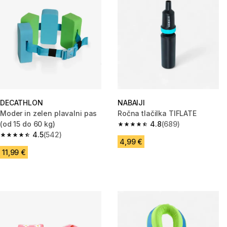
DECATHLON
NABAIJI
Moder in zelen plavalni pas
Ročna tlačilka TIFLATE
(od 15 do 60 kg)
4.8
(689)
4.8 od 5 zvezdic from 689 oce
4.5
(542)
4.5 od 5 zvezdic from 542 ocene
4,99 €
11,99 €