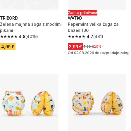
Zadnja priložnost
TRIBORD
WATKO
Zelena majhna žoga z modrimi
Pepermint velika žoga za
pikami
bazen 100
4.8
(4019)
4.7
(481)
4.8 od 5 zvezdic from 4019 ocene
4.7 od 5 zvezdic from 481 oce
4,99 €
3,99 €
Cena pred znižanjem
4,99 €
20%
Od 02.08.2026 do razprodaje zalog