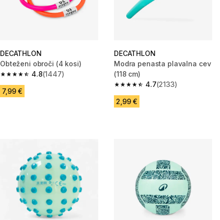
DECATHLON
DECATHLON
Obteženi obroči (4 kosi)
Modra penasta plavalna cev
4.8
(1447)
(118 cm)
4.8 od 5 zvezdic from 1447 ocene
4.7
(2133)
4.7 od 5 zvezdic from 2133 oc
7,99 €
2,99 €