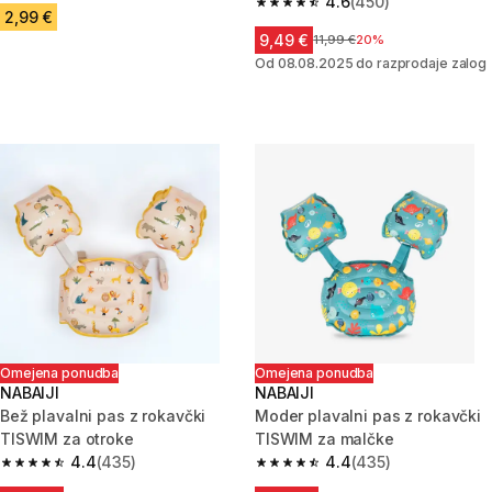
4.6
(450)
4.6 od 5 zvezdic from 450 oce
2,99 €
9,49 €
Cena pred znižanjem
11,99 €
20%
Od 08.08.2025 do razprodaje zalog
Omejena ponudba
Omejena ponudba
NABAIJI
NABAIJI
Bež plavalni pas z rokavčki
Moder plavalni pas z rokavčki
TISWIM za otroke
TISWIM za malčke
4.4
(435)
4.4
(435)
4.4 od 5 zvezdic from 435 ocene
4.4 od 5 zvezdic from 435 oce