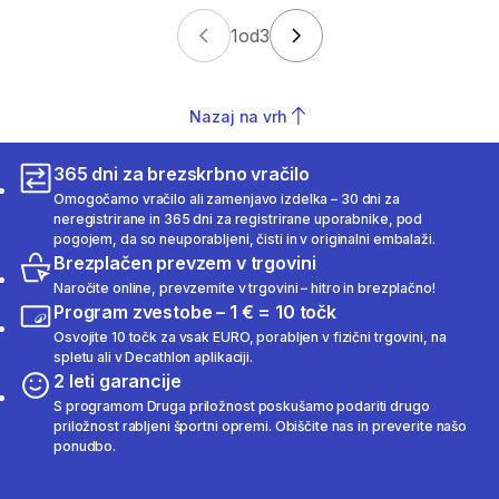
1
od
3
Nazaj na vrh
365 dni za brezskrbno vračilo
Omogočamo vračilo ali zamenjavo izdelka – 30 dni za
neregistrirane in 365 dni za registrirane uporabnike, pod
pogojem, da so neuporabljeni, čisti in v originalni embalaži.
Brezplačen prevzem v trgovini
Naročite online, prevzemite v trgovini – hitro in brezplačno!
Program zvestobe – 1 € = 10 točk
Osvojite 10 točk za vsak EURO, porabljen v fizični trgovini, na
spletu ali v Decathlon aplikaciji.
2 leti garancije
S programom Druga priložnost poskušamo podariti drugo
priložnost rabljeni športni opremi. Obiščite nas in preverite našo
ponudbo.