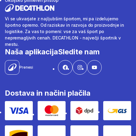
Okoljsko primeren pristop
Vi se ukvarjate z najljubšim športom, mi pa izdelujemo
športno opremo. Od raziskav in razvoja do proizvodnje in
logistike. Za vas to pomeni: vse za vaš šport po
nepremagljivih cenah. DECATHLON - največji športnik v
mestu.
Naša aplikacija
Sledite nam
Prenesi
Dostava in načini plačila
Visa
Mastercard
Dpd
Gls