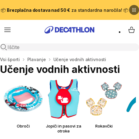
📦
Brezplačna dostava nad 50 €
za standardna naročila! 📦
Meni
Moj
Odpri iskanje
Domov
Vsi športi
Plavanje
Učenje vodnih aktivnosti
Učenje vodnih aktivnosti
Obroči
Jopiči in pasovi za
Rokavčki
otroke