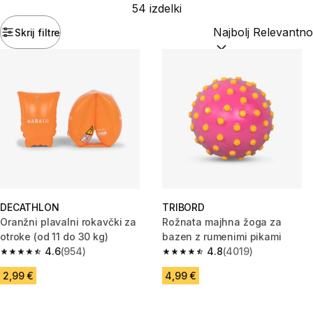
54 izdelki
Skrij filtre
Razvrsti po:
(optiona
DECATHLON
TRIBORD
Oranžni plavalni rokavčki za
Rožnata majhna žoga za
otroke (od 11 do 30 kg)
bazen z rumenimi pikami
4.6
(954)
4.8
(4019)
4.6 od 5 zvezdic from 954 ocene
4.8 od 5 zvezdic from 4019 oc
2,99 €
4,99 €