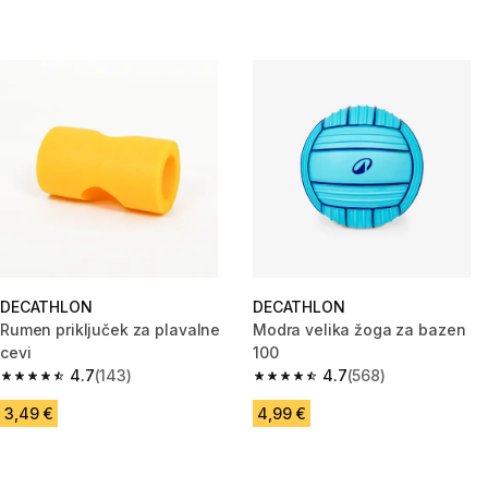
DECATHLON
DECATHLON
Rumen priključek za plavalne
Modra velika žoga za bazen
cevi
100
4.7
(143)
4.7
(568)
4.7 od 5 zvezdic from 143 ocene
4.7 od 5 zvezdic from 568 oce
3,49 €
4,99 €