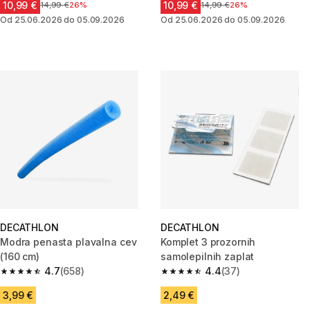
10,99 €
10,99 €
Cena pred znižanjem
14,99 €
26%
Cena pred znižanjem
14,99 €
26%
Od 25.06.2026 do 05.09.2026
Od 25.06.2026 do 05.09.2026
DECATHLON
DECATHLON
Modra penasta plavalna cev
Komplet 3 prozornih
(160 cm)
samolepilnih zaplat
4.7
(658)
4.4
(37)
4.7 od 5 zvezdic from 658 ocene
4.4 od 5 zvezdic from 37 ocen
3,99 €
2,49 €