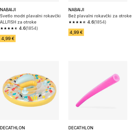
NABAIJI
NABAIJI
Svetlo modri plavalni rokavčki
Bež plavalni rokavčki za otroke
ALLFISH za otroke
4.6
(1854)
4.6 od 5 zvezdic from 1854 oc
4.6
(1854)
4.6 od 5 zvezdic from 1854 ocene
4,99 €
4,99 €
DECATHLON
DECATHLON