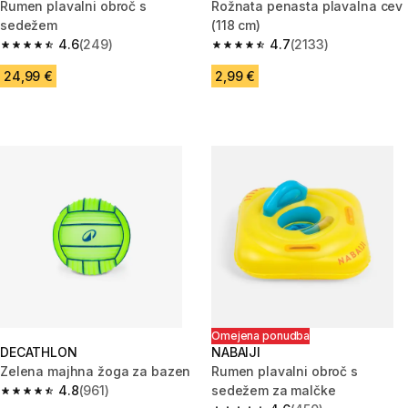
Rumen plavalni obroč s
Rožnata penasta plavalna cev
sedežem
(118 cm)
4.6
(249)
4.7
(2133)
4.6 od 5 zvezdic from 249 ocene
4.7 od 5 zvezdic from 2133 oc
24,99 €
2,99 €
Omejena ponudba
DECATHLON
NABAIJI
Zelena majhna žoga za bazen
Rumen plavalni obroč s
4.8
(961)
sedežem za malčke
4.8 od 5 zvezdic from 961 ocene