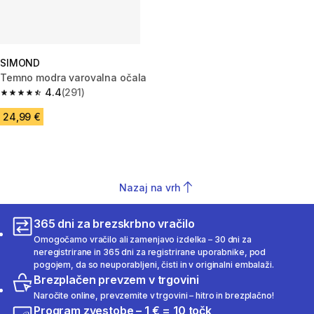
SIMOND
Temno modra varovalna očala
4.4
(291)
4.4 od 5 zvezdic from 291 ocene
24,99 €
Nazaj na vrh
365 dni za brezskrbno vračilo
Omogočamo vračilo ali zamenjavo izdelka – 30 dni za
neregistrirane in 365 dni za registrirane uporabnike, pod
pogojem, da so neuporabljeni, čisti in v originalni embalaži.
Brezplačen prevzem v trgovini
Naročite online, prevzemite v trgovini – hitro in brezplačno!
Program zvestobe – 1 € = 10 točk