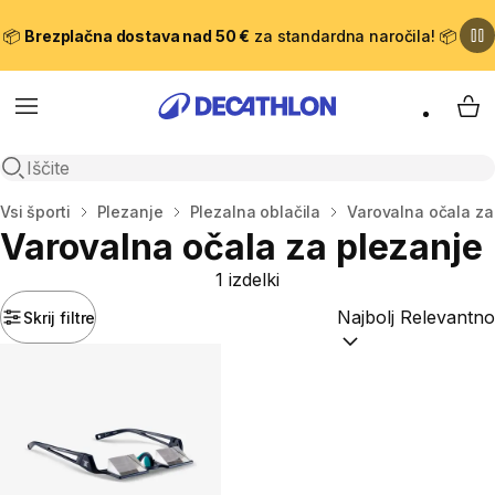
📦
Brezplačna dostava nad 50 €
za standardna naročila! 📦
Meni
Moj
Odpri iskanje
Domov
Vsi športi
Plezanje
Plezalna oblačila
Varovalna očala za
Varovalna očala za plezanje
1 izdelki
Skrij filtre
Razvrsti po:
(optiona