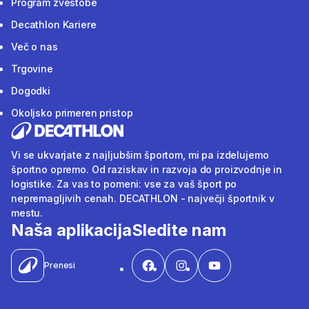
Program zvestobe
Decathlon Kariere
Več o nas
Trgovine
Dogodki
Okoljsko primeren pristop
Vi se ukvarjate z najljubšim športom, mi pa izdelujemo
športno opremo. Od raziskav in razvoja do proizvodnje in
logistike. Za vas to pomeni: vse za vaš šport po
nepremagljivih cenah. DECATHLON - največji športnik v
mestu.
Naša aplikacija
Sledite nam
Prenesi