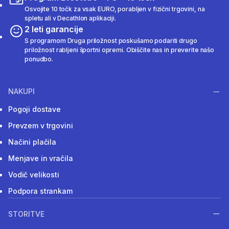
Osvojite 10 točk za vsak EURO, porabljen v fizični trgovini, na
spletu ali v Decathlon aplikaciji.
2 leti garancije
S programom Druga priložnost poskušamo podariti drugo
priložnost rabljeni športni opremi. Obiščite nas in preverite našo
ponudbo.
NAKUPI
Pogoji dostave
Prevzem v trgovini
Načini plačila
Menjave in vračila
Vodič velikosti
Podpora strankam
STORITVE