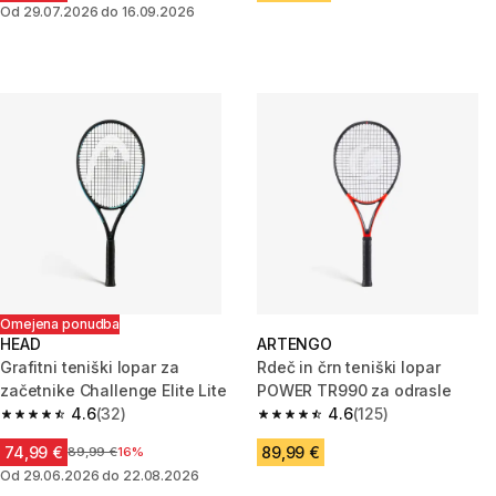
Od 29.07.2026 do 16.09.2026
Omejena ponudba
HEAD
ARTENGO
Grafitni teniški lopar za
Rdeč in črn teniški lopar
začetnike Challenge Elite Lite
POWER TR990 za odrasle
4.6
(32)
4.6
(125)
4.6 od 5 zvezdic from 32 ocene
4.6 od 5 zvezdic from 125 ocen
74,99 €
89,99 €
Cena pred znižanjem
89,99 €
16%
Od 29.06.2026 do 22.08.2026