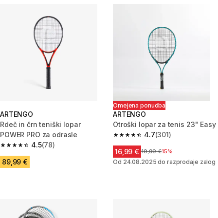
Omejena ponudba
ARTENGO
ARTENGO
Rdeč in črn teniški lopar
Otroški lopar za tenis 23" Easy
POWER PRO za odrasle
4.7
(301)
4.7 od 5 zvezdic from 301 ocen
4.5
(78)
4.5 od 5 zvezdic from 78 ocene
16,99 €
Cena pred znižanjem
19,99 €
15%
89,99 €
Od 24.08.2025 do razprodaje zalog