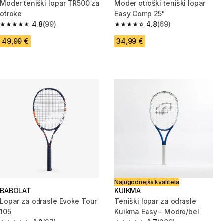
Moder teniški lopar TR500 za
Moder otroški teniški lopar
otroke
Easy Comp 25"
4.8
(99)
4.8
(69)
4.8 od 5 zvezdic from 99 ocene
4.8 od 5 zvezdic from 69 ocen
49,99 €
34,99 €
Najugodnejša kvaliteta
BABOLAT
KUIKMA
Lopar za odrasle Evoke Tour
Teniški lopar za odrasle
105
Kuikma Easy - Modro/bel