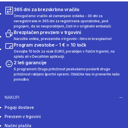
365 dni za brezskrbno vračilo
Omogočamo vračilo ali zamenjavo izdelka – 30 dni za
neregistrirane in 365 dni za registrirane uporabnike, pod
pogojem, da so neuporabljeni, čisti in v originalni embalaži.
Brezplačen prevzem v trgovini
Naročite online, prevzemite v trgovini – hitro in brezplačno!
Program zvestobe – 1 € = 10 točk
Osvojite 10 točk za vsak EURO, porabljen v fizični trgovini, na
spletu ali v Decathlon aplikaciji.
2 leti garancije
S programom Druga priložnost poskušamo podariti drugo
priložnost rabljeni športni opremi. Obiščite nas in preverite našo
ponudbo.
NAKUPI
Pogoji dostave
Prevzem v trgovini
Načini plačila