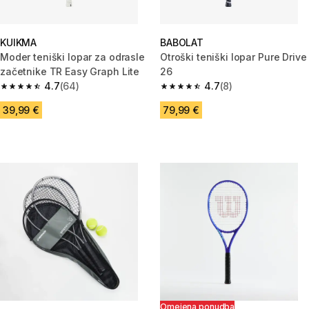
KUIKMA
BABOLAT
Moder teniški lopar za odrasle
Otroški teniški lopar Pure Drive
začetnike TR Easy Graph Lite
26
4.7
(64)
4.7
(8)
4.7 od 5 zvezdic from 64 ocene
4.7 od 5 zvezdic from 8 ocene
39,99 €
79,99 €
Omejena ponudba