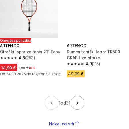
Omejena ponudba
ARTENGO
ARTENGO
Otroški lopar za tenis 21" Easy
Rumen teniški lopar TR500
4.8
(253)
GRAPH za otroke
4.8 od 5 zvezdic from 253 ocene
4.9
(115)
4.9 od 5 zvezdic from 115 ocen
14,99 €
Cena pred znižanjem
17,99 €
16%
49,99 €
Od 24.08.2025 do razprodaje zalog
1
od
31
Nazaj na vrh