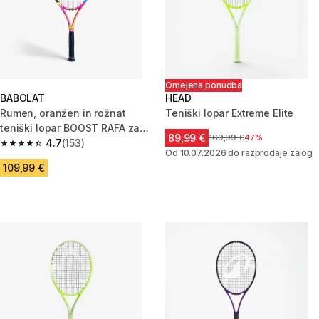
Omejena ponudba
BABOLAT
HEAD
Rumen, oranžen in rožnat
Teniški lopar Extreme Elite
teniški lopar BOOST RAFA za
89,99 €
Cena pred znižanjem
169,99 €
47%
odrasle
4.7
(153)
4.7 od 5 zvezdic from 153 ocene
Od 10.07.2026 do razprodaje zalog
109,99 €