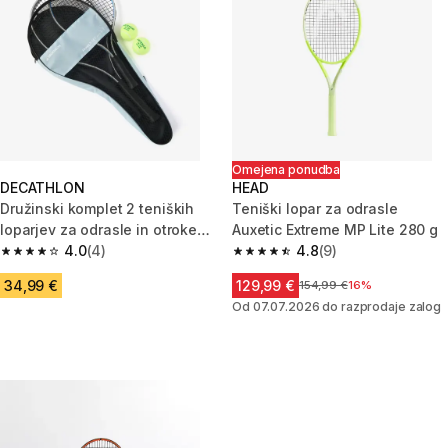
Omejena ponudba
DECATHLON
HEAD
Družinski komplet 2 teniških
Teniški lopar za odrasle
loparjev za odrasle in otroke
Auxetic Extreme MP Lite 280 g
Essential - moder
4.0
(4)
4.8
(9)
4.0 od 5 zvezdic from 4 ocene
4.8 od 5 zvezdic from 9 ocene
34,99 €
129,99 €
Cena pred znižanjem
154,99 €
16%
Od 07.07.2026 do razprodaje zalog