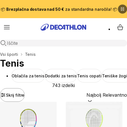
📦
Brezplačna dostava nad 50 €
za standardna naročila! 📦
Meni
Moj
Odpri iskanje
Domov
Vsi športi
Tenis
Tenis
Oblačila za tenis
Dodatki za tenis
Tenis copati
Teniške žog
743 izdelki
Skrij filtre
Razvrsti po:
(optiona