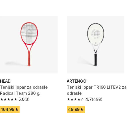
HEAD
ARTENGO
Teniški lopar za odrasle
Teniški lopar TR190 LITEV2 za
Radical Team 280 g.
odrasle
5.0
(3)
4.7
(499)
5.0 od 5 zvezdic from 3 ocene
4.7 od 5 zvezdic from 499 oce
164,99 €
49,99 €