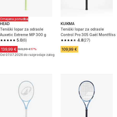
Omejena ponudba
HEAD
KUIKMA
Teniški lopar za odrasle
Teniški lopar za odrasle
Auxetic Extreme MP 300 g
Control Pro 305 Gaël Montfilss
5.0
(6)
4.8
(27)
5.0 od 5 zvezdic from 6 ocene
4.8 od 5 zvezdic from 27 ocen
139,99 €
109,99 €
Cena pred znižanjem
169,99 €
17%
Od 07.07.2026 do razprodaje zalog