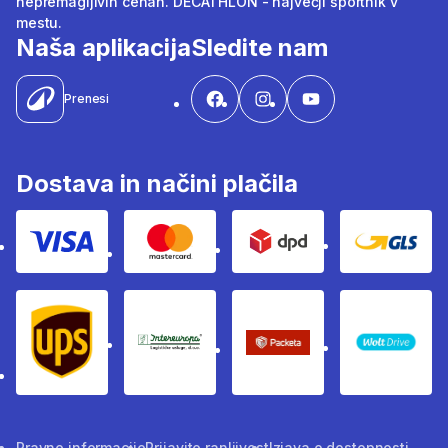
nepremagljivih cenah. DECATHLON - največji športnik v
mestu.
Naša aplikacija
Sledite nam
Prenesi
Dostava in načini plačila
Visa
Mastercard
Dpd
Gls
Ups
Intereuropa
Packeta Sledenje pošilj
WOLT
Pravne informacije
Prijavite ranljivost
Izjava o dostopnosti