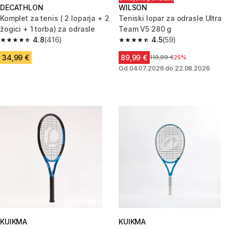
DECATHLON
WILSON
Komplet za tenis ( 2 loparja + 2
Teniski lopar za odrasle Ultra
žogici + 1 torba) za odrasle
Team V5 280 g
4.8
(416)
4.5
(59)
4.8 od 5 zvezdic from 416 ocene
4.5 od 5 zvezdic from 59 ocene
34,99 €
89,99 €
Cena pred znižanjem
119,99 €
25%
Od 04.07.2026 do 22.08.2026
KUIKMA
KUIKMA