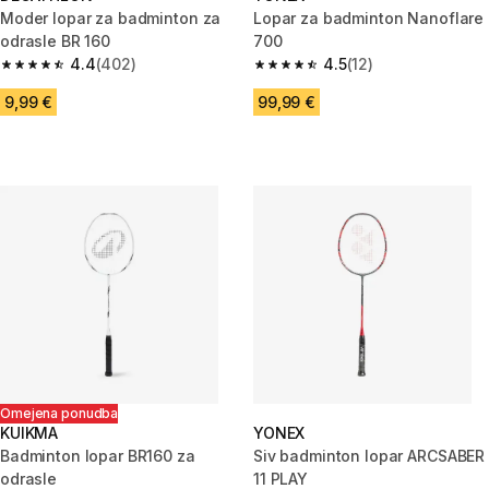
Moder lopar za badminton za
Lopar za badminton Nanoflare
odrasle BR 160
700
4.4
(402)
4.5
(12)
4.4 od 5 zvezdic from 402 ocene
4.5 od 5 zvezdic from 12 ocene
9,99 €
99,99 €
Omejena ponudba
KUIKMA
YONEX
Badminton lopar BR160 za
Siv badminton lopar ARCSABER
odrasle
11 PLAY