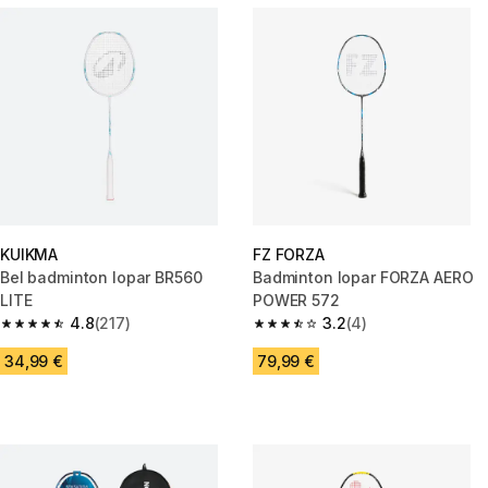
KUIKMA
FZ FORZA
Bel badminton lopar BR560
Badminton lopar FORZA AERO
LITE
POWER 572
4.8
(217)
3.2
(4)
4.8 od 5 zvezdic from 217 ocene
3.2 od 5 zvezdic from 4 ocene
34,99 €
79,99 €