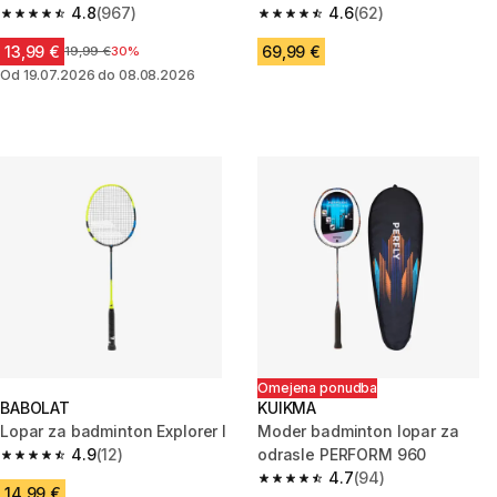
4.8
(967)
4.6
(62)
4.8 od 5 zvezdic from 967 ocene
4.6 od 5 zvezdic from 62 ocen
13,99 €
69,99 €
Cena pred znižanjem
19,99 €
30%
Od 19.07.2026 do 08.08.2026
Omejena ponudba
BABOLAT
KUIKMA
Lopar za badminton Explorer I
Moder badminton lopar za
4.9
(12)
odrasle PERFORM 960
4.9 od 5 zvezdic from 12 ocene
4.7
(94)
4.7 od 5 zvezdic from 94 ocen
14,99 €