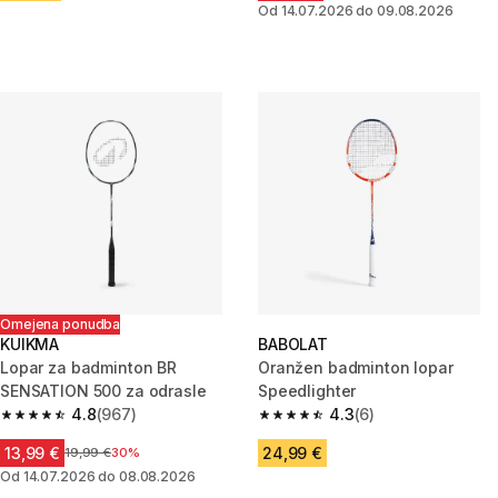
Od 14.07.2026 do 09.08.2026
Omejena ponudba
KUIKMA
BABOLAT
Lopar za badminton BR
Oranžen badminton lopar
SENSATION 500 za odrasle
Speedlighter
4.8
(967)
4.3
(6)
4.8 od 5 zvezdic from 967 ocene
4.3 od 5 zvezdic from 6 ocene
13,99 €
24,99 €
Cena pred znižanjem
19,99 €
30%
Od 14.07.2026 do 08.08.2026