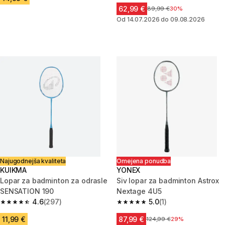
62,99 €
Cena pred znižanjem
89,99 €
30%
Od 14.07.2026 do 09.08.2026
Najugodnejša kvaliteta
Omejena ponudba
KUIKMA
YONEX
Lopar za badminton za odrasle
Siv lopar za badminton Astrox
SENSATION 190
Nextage 4U5
4.6
(297)
5.0
(1)
4.6 od 5 zvezdic from 297 ocene
5.0 od 5 zvezdic from 1 ocene
11,99 €
87,99 €
Cena pred znižanjem
124,99 €
29%