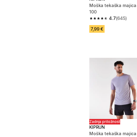
Moška tekaška majica
100
4.7
(645)
4.7 od 5 zvezdic from
7,99 €
Zadnja priložnost
KIPRUN
Moška tekaška majica