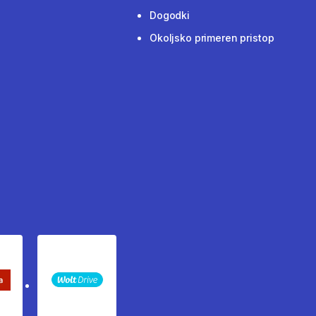
Dogodki
Okoljsko primeren pristop
keta Sledenje pošiljki
WOLT