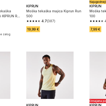
Najugodnejš
KIPRUN
KIPRUN
ekaška
Moška tekaška majica Kiprun Run
Moška tek
avi KIPRUN RUN
500
100
4.7
(387)
 25799 ocene
4.7 od 5 zvezdic from 387 ocene
4.7 od 5 
19,99 €
7,99 €
em
je zalog
Omejena p
KIPRUN
KIPRUN