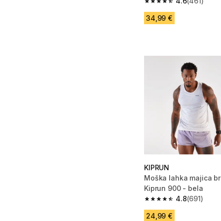
4.6
(461)
4.6 od 5 zvezdic from
34,99 €
KIPRUN
Moška lahka majica b
Kiprun 900 - bela
4.8
(691)
4.8 od 5 zvezdic from
24,99 €