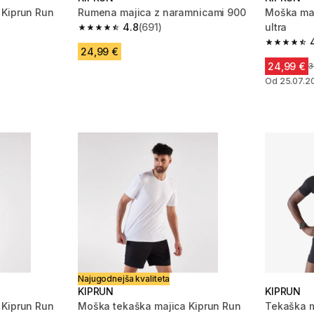
 Kiprun Run
Rumena majica z naramnicami 900
Moška maj
4.8
(691)
ultra
4.8 od 5 zvezdic from 691 ocene
 645 ocene
4.6 od 5 
24,99 €
24,99 €
C
3
Od 25.07.2
Najugodnejša kvaliteta
KIPRUN
KIPRUN
 Kiprun Run
Moška tekaška majica Kiprun Run
Tekaška m