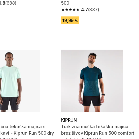
4.8
(688)
500
zvezdic from 688 ocene
4.7
(387)
4.7 od 5 zvezdic from 387 ocene
19,99 €
KIPRUN
čna tekaška majica s
Turkizna moška tekaška majica
okavi - Kiprun Run 500 dry
brez šivov Kiprun Run 500 comfort