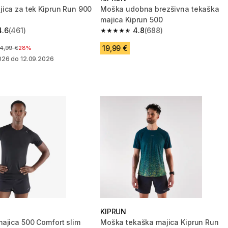
ica za tek Kiprun Run 900
Moška udobna brezšivna tekaška
majica Kiprun 500
4.6
(461)
4.8
(688)
zvezdic from 461 ocene
4.8 od 5 zvezdic from 688 ocene
19,99 €
ena pred znižanjem
4,99 €
28%
026 do 12.09.2026
KIPRUN
ajica 500 Comfort slim
Moška tekaška majica Kiprun Run