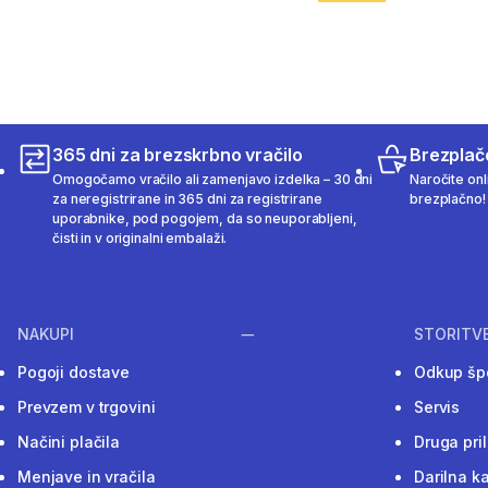
365 dni za brezskrbno vračilo
Brezplač
Omogočamo vračilo ali zamenjavo izdelka – 30 dni
Naročite onli
za neregistrirane in 365 dni za registrirane
brezplačno!
uporabnike, pod pogojem, da so neuporabljeni,
čisti in v originalni embalaži.
NAKUPI
STORITV
Pogoji dostave
Odkup šp
Prevzem v trgovini
Servis
Načini plačila
Druga pri
Menjave in vračila
Darilna ka