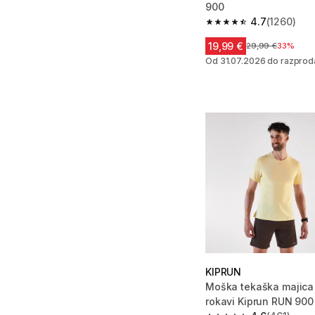
900
4.7
(1260)
4.7 od 5 zvezdic from
19,99 €
Cena pred znižan
29,99 €
33%
Od 31.07.2026 do razprod
KIPRUN
Moška tekaška majica 
rokavi Kiprun RUN 900