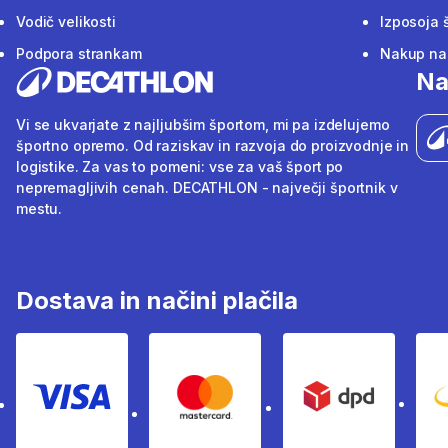
Vodič velikosti
Izposoja 
Podpora strankam
Nakup na 
Na
Vi se ukvarjate z najljubšim športom, mi pa izdelujemo
športno opremo. Od raziskav in razvoja do proizvodnje in
logistike. Za vas to pomeni: vse za vaš šport po
nepremagljivih cenah. DECATHLON - največji športnik v
mestu.
Dostava in načini plačila
Visa
Mastercard
Dpd