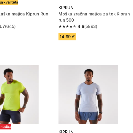
a kvaliteta
KIPRUN
aška majica Kiprun Run
Moška zračna majica za tek Kiprun
run 500
4.7
(645)
4.8
(5893)
zvezdic from 645 ocene
4.8 od 5 zvezdic from 5893 ocene
14,99 €
onudba
KIPRUN