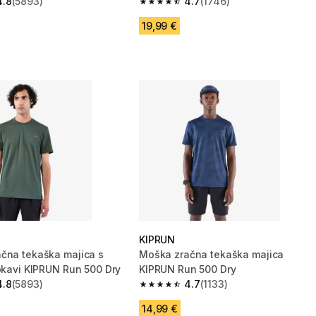
4.8
(5893)
4.7
(1746)
zvezdic from 5893 ocene
4.7 od 5 zvezdic from 1746 ocene
19,99 €
KIPRUN
čna tekaška majica s
Moška zračna tekaška majica
rokavi KIPRUN Run 500 Dry
KIPRUN Run 500 Dry
4.8
(5893)
4.7
(1133)
zvezdic from 5893 ocene
4.7 od 5 zvezdic from 1133 ocene
14,99 €