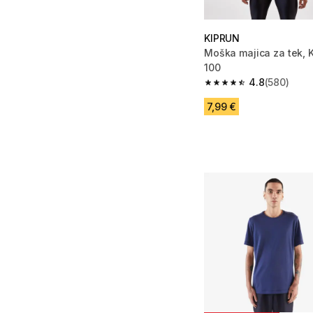
KIPRUN
Moška majica za tek, 
100
4.8
(580)
4.8 od 5 zvezdic from
7,99 €