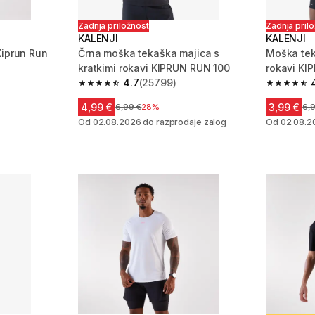
Zadnja priložnost
Zadnja pril
KALENJI
KALENJI
Kiprun Run
Črna moška tekaška majica s
Moška tek
kratkimi rokavi KIPRUN RUN 100
rokavi KI
4.7
(25799)
 580 ocene
4.7 od 5 zvezdic from 25799 ocene
4.7 od 5 
4,99 €
3,99 €
Cena pred znižanjem
6,99 €
28%
Ce
6,
Od 02.08.2026 do razprodaje zalog
Od 02.08.2