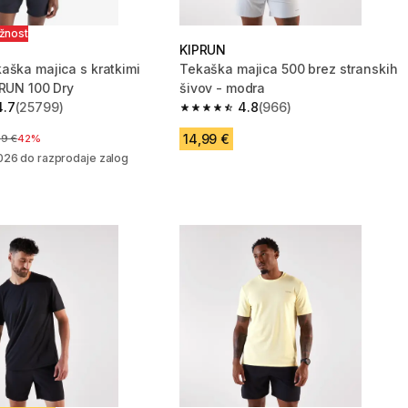
ožnost
KIPRUN
aška majica s kratkimi
Tekaška majica 500 brez stranskih
PRUN 100 Dry
šivov - modra
4.7
(25799)
4.8
(966)
zvezdic from 25799 ocene
4.8 od 5 zvezdic from 966 ocene
14,99 €
na pred znižanjem
99 €
42%
026 do razprodaje zalog