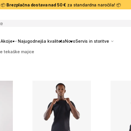
📦
Brezplačna dostava nad 50 €
za standardna naročila! 📦
skanje
Akcije
Najugodnejša kvaliteta
Novo
Servis in storitve
e tekaške majice