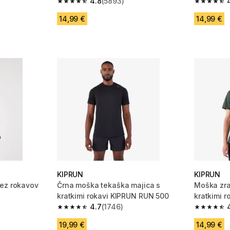
4.8
(5893)
 461 ocene
4.8 od 5 zvezdic from 5893 ocene
4.8 od 5 
14,99 €
14,99 €
KIPRUN
KIPRUN
rez rokavov
Črna moška tekaška majica s
Moška zra
kratkimi rokavi KIPRUN RUN 500
kratkimi 
4.7
(1746)
 691 ocene
4.7 od 5 zvezdic from 1746 ocene
4.8 od 5 
19,99 €
14,99 €