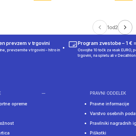
1
od
2
en prevzem v trgovini
Program zvestobe – 1 € =
ne, prevzemite v trgovini – hitro in
Osvojite 10 točk za vsak EURO, po
trgovini, na spletu ali v Decathlon 
E
PRAVNI ODDELEK
ortne opreme
Pravne informacije
Varstvo osebnih poda
ložnost
Pravilniki nagradnih i
rtica
Piškotki