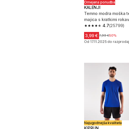
Omejena ponudba
KALENJI
Temno modra moška t
majica s kratkimi rok
100 DRY
4.7
(25799)
4.7 od 5 zvezdic from
3,99 €
Cena pred znižanj
7,99 €
50%
Od 17.11.2025 do razproda
Najugodnejša kvaliteta
KIPRUN