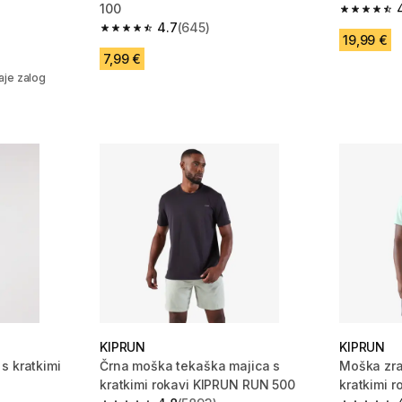
100
4.8 od 5 
4.7
(645)
 1260 ocene
4.7 od 5 zvezdic from 645 ocene
19,99 €
7,99 €
jem
aje zalog
KIPRUN
KIPRUN
s kratkimi
Črna moška tekaška majica s
Moška zra
kratkimi rokavi KIPRUN RUN 500
kratkimi r