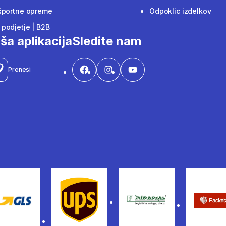
športne opreme
Odpoklic izdelkov
podjetje | B2B
ša aplikacija
Sledite nam
Prenesi
Gls
Ups
Intereuropa
Pac