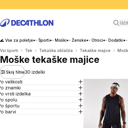
Odpri i
🌊 Vse za poletje
Športi
Moški
Ženske
Otroci
Dodatki
Domov
Vsi športi
Tek
Tekaška oblačila
Tekaške majice
Mošk
Moške tekaške majice
30 izdelki
Skrij filtre
o velikosti
Po znamki
o vrsti izdelka
Po spolu
Po športu
o barvi