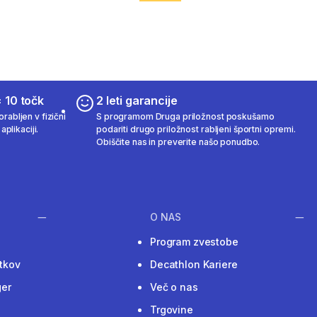
 10 točk
2 leti garancije
rabljen v fizični
S programom Druga priložnost poskušamo
aplikaciji.
podariti drugo priložnost rabljeni športni opremi.
Obiščite nas in preverite našo ponudbo.
O NAS
Program zvestobe
tkov
Decathlon Kariere
ger
Več o nas
Trgovine