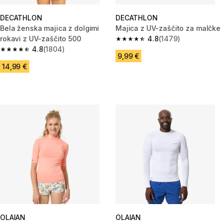
DECATHLON
DECATHLON
Bela ženska majica z dolgimi
Majica z UV-zaščito za malčke
rokavi z UV-zaščito 500
4.8
(1479)
4.8 od 5 zvezdic from 1479 oc
4.8
(1804)
4.8 od 5 zvezdic from 1804 ocene
9,99 €
14,99 €
OLAIAN
OLAIAN