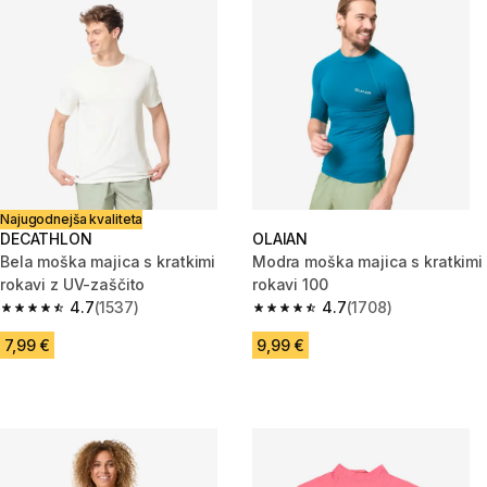
Najugodnejša kvaliteta
DECATHLON
OLAIAN
Bela moška majica s kratkimi
Modra moška majica s kratkimi
rokavi z UV-zaščito
rokavi 100
4.7
(1537)
4.7
(1708)
4.7 od 5 zvezdic from 1537 ocene
4.7 od 5 zvezdic from 1708 oc
7,99 €
9,99 €