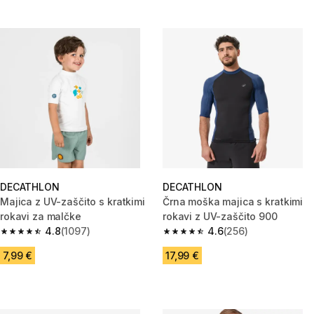
DECATHLON
DECATHLON
Majica z UV-zaščito s kratkimi
Črna moška majica s kratkimi
rokavi za malčke
rokavi z UV-zaščito 900
4.8
(1097)
4.6
(256)
4.8 od 5 zvezdic from 1097 ocene
4.6 od 5 zvezdic from 256 oce
7,99 €
17,99 €