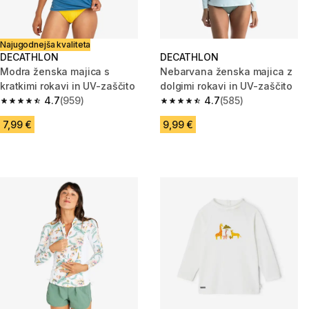
Najugodnejša kvaliteta
DECATHLON
DECATHLON
Modra ženska majica s
Nebarvana ženska majica z
kratkimi rokavi in UV-zaščito
dolgimi rokavi in UV-zaščito
4.7
(959)
4.7
(585)
4.7 od 5 zvezdic from 959 ocene
4.7 od 5 zvezdic from 585 oce
7,99 €
9,99 €