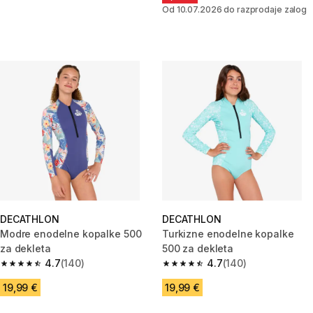
Od 10.07.2026 do razprodaje zalog
DECATHLON
DECATHLON
Modre enodelne kopalke 500
Turkizne enodelne kopalke
za dekleta
500 za dekleta
4.7
(140)
4.7
(140)
4.7 od 5 zvezdic from 140 ocene
4.7 od 5 zvezdic from 140 oce
19,99 €
19,99 €