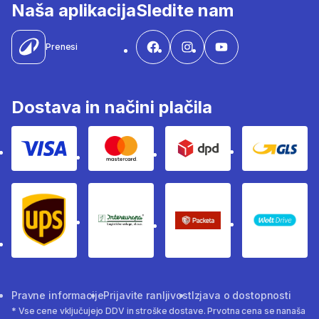
Naša aplikacija
Sledite nam
Prenesi
Dostava in načini plačila
Visa
Mastercard
Dpd
Gls
Ups
Intereuropa
Packeta Sledenje pošilj
WOLT
Pravne informacije
Prijavite ranljivost
Izjava o dostopnosti
* Vse cene vključujejo DDV in stroške dostave. Prvotna cena se nanaša