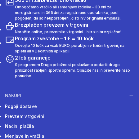
365 dni za brezskrbno vračilo
Omogočamo vračilo ali zamenjavo izdelka – 30 dni za
neregistrirane in 365 dni za registrirane uporabnike, pod
pogojem, da so neuporabljeni, čisti in v originalni embalaži.
Brezplačen prevzem v trgovini
Naročite online, prevzemite v trgovini – hitro in brezplačno!
Program zvestobe – 1 € = 10 točk
Osvojite 10 točk za vsak EURO, porabljen v fizični trgovini, na
spletu ali v Decathlon aplikaciji.
2 leti garancije
S programom Druga priložnost poskušamo podariti drugo
priložnost rabljeni športni opremi. Obiščite nas in preverite našo
ponudbo.
NAKUPI
Pogoji dostave
Prevzem v trgovini
Načini plačila
Menjave in vračila