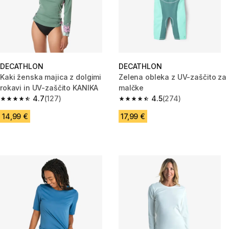
DECATHLON
DECATHLON
Kaki ženska majica z dolgimi
Zelena obleka z UV-zaščito za
rokavi in UV-zaščito KANIKA
malčke
4.7
(127)
4.5
(274)
4.7 od 5 zvezdic from 127 ocene
4.5 od 5 zvezdic from 274 oce
14,99 €
17,99 €