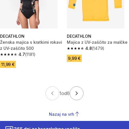
DECATHLON
DECATHLON
Ženska majica s kratkimi rokavi
Majica z UV-zaščito za malčke
z UV-zaščito 500
4.8
(1479)
4.8 od 5 zvezdic from 1479 oc
4.7
(1181)
4.7 od 5 zvezdic from 1181 ocene
9,99 €
11,99 €
1
od
6
Nazaj na vrh