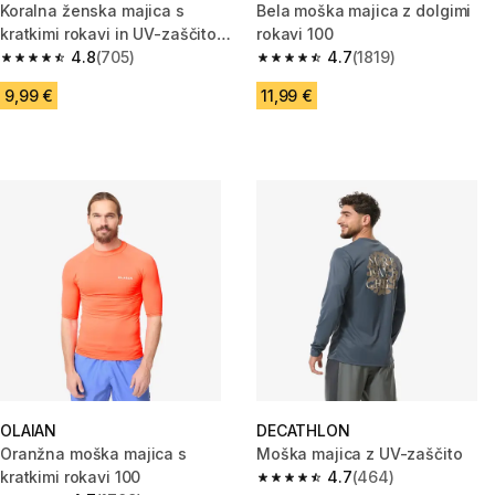
Koralna ženska majica s
Bela moška majica z dolgimi
kratkimi rokavi in UV-zaščito
rokavi 100
100
4.8
(705)
4.7
(1819)
4.8 od 5 zvezdic from 705 ocene
4.7 od 5 zvezdic from 1819 oce
9,99 €
11,99 €
OLAIAN
DECATHLON
Oranžna moška majica s
Moška majica z UV-zaščito
kratkimi rokavi 100
4.7
(464)
4.7 od 5 zvezdic from 464 oce