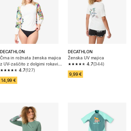
DECATHLON
DECATHLON
Črna in rožnata ženska majica
Ženska UV majica
z UV-zaščito z dolgimi rokavi
4.7
(344)
4.7 od 5 zvezdic from 344 oce
KANIKA
4.7
(127)
4.7 od 5 zvezdic from 127 ocene
9,99 €
14,99 €