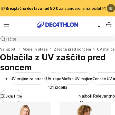
📦
Brezplačna dostava nad 50 €
za standardna naročila! 📦
Meni
Moj
Odpri iskanje
Domov
Vsi športi
Morje in plaža
Zaščita pred soncem
UV majice
Oblačila z UV zaščito pred
soncem
UV majice za otroke
UV kape
Moške UV majice
Ženske UV m
121 izdelki
Skrij filtre
Razvrsti po:
(optiona