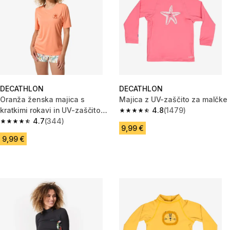
DECATHLON
DECATHLON
Oranža ženska majica s
Majica z UV-zaščito za malčke
kratkimi rokavi in UV-zaščito
4.8
(1479)
4.8 od 5 zvezdic from 1479 oc
MALOU
4.7
(344)
4.7 od 5 zvezdic from 344 ocene
9,99 €
9,99 €