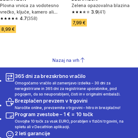
Plovna vrvica za vodotesno
Zelena opazovalna blazina
vrečko, ključe, kamero ali
3.9
(41)
3.9 od 5 zvezdic from 41 ocene
telefon
4.7
(358)
4.7 od 5 zvezdic from 358 ocene
7,99 €
8,99 €
Nazaj na vrh
365 dni za brezskrbno vračilo
Omogočamo vračilo ali zamenjavo izdelka – 30 dni za
neregistrirane in 365 dni za registrirane uporabnike, pod
pogojem, da so neuporabljeni, čisti in v originalni embalaži.
Brezplačen prevzem v trgovini
Naročite online, prevzemite v trgovini – hitro in brezplačno!
Program zvestobe – 1 € = 10 točk
Osvojite 10 točk za vsak EURO, porabljen v fizični trgovini, na
spletu ali v Decathlon aplikaciji.
2 leti garancije