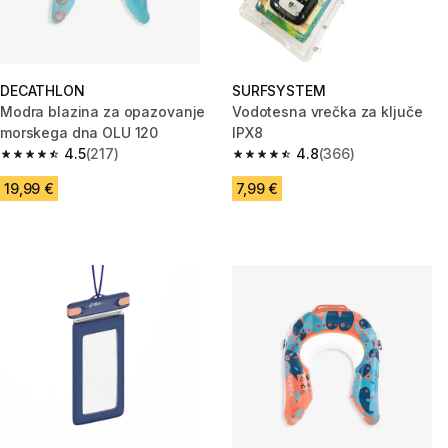
DECATHLON
SURFSYSTEM
Modra blazina za opazovanje
Vodotesna vrečka za ključe
morskega dna OLU 120
IPX8
4.5
(217)
4.8
(366)
4.5 od 5 zvezdic from 217 ocene
4.8 od 5 zvezdic from 366 oce
19,99 €
7,99 €