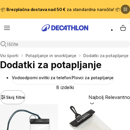
📦
Brezplačna dostava nad 50 €
za standardna naročila! 📦
Meni
Moj
Odpri iskanje
Domov
Vsi športi
Potapljanje in snorkljanje
Dodatki za potapljanje
Dodatki za potapljanje
Vodoodporni ovitki za telefon
Plovci za potapljanje
8 izdelki
Skrij filtre
Razvrsti po:
(optiona