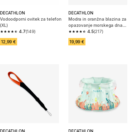
DECATHLON
DECATHLON
Vodoodporni ovitek za telefon
Modra in oranžna blazina za
(XL)
opazovanje morskega dna
4.7
(149)
OLU 120
4.5
(217)
4.7 od 5 zvezdic from 149 ocene
4.5 od 5 zvezdic from 217 ocen
12,99 €
19,99 €
DECATHLON
DECATHLON