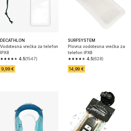
DECATHLON
SURFSYSTEM
Vodotesna vrečka za telefon
Plovna vodotesna vrečka za
IPX8
telefon IPX8
4.5
(1547)
4.5
(628)
4.5 od 5 zvezdic from 1547 ocene
4.5 od 5 zvezdic from 628 oce
9,99 €
14,99 €