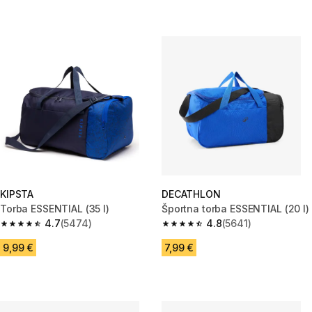
KIPSTA
DECATHLON
Torba ESSENTIAL (35 l)
Športna torba ESSENTIAL (20 l)
4.7
(5474)
4.8
(5641)
4.7 od 5 zvezdic from 5474 ocene
4.8 od 5 zvezdic from 5641 oc
9,99 €
7,99 €