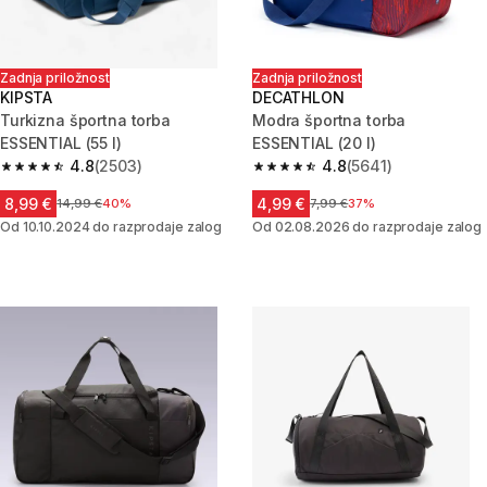
Zadnja priložnost
Zadnja priložnost
KIPSTA
DECATHLON
Turkizna športna torba
Modra športna torba
ESSENTIAL (55 l)
ESSENTIAL (20 l)
4.8
(2503)
4.8
(5641)
4.8 od 5 zvezdic from 2503 ocene
4.8 od 5 zvezdic from 5641 oc
8,99 €
4,99 €
Cena pred znižanjem
14,99 €
40%
Cena pred znižanjem
7,99 €
37%
Od 10.10.2024 do razprodaje zalog
Od 02.08.2026 do razprodaje zalog