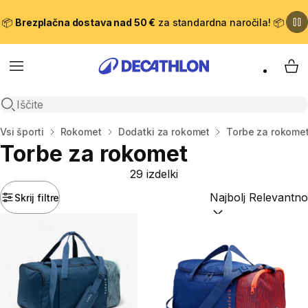
📦
Brezplačna dostava nad 50 €
za standardna naročila! 📦
Meni
Moj
Odpri iskanje
Domov
Vsi športi
Rokomet
Dodatki za rokomet
Torbe za rokome
Torbe za rokomet
29 izdelki
Skrij filtre
Razvrsti po:
(optiona