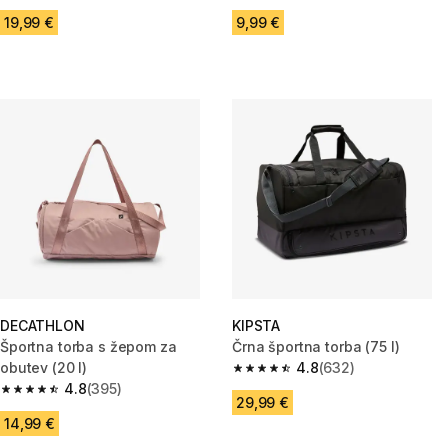
19,99 €
9,99 €
DECATHLON
KIPSTA
Športna torba s žepom za
Črna športna torba (75 l)
obutev (20 l)
4.8
(632)
4.8 od 5 zvezdic from 632 oce
4.8
(395)
4.8 od 5 zvezdic from 395 ocene
29,99 €
14,99 €