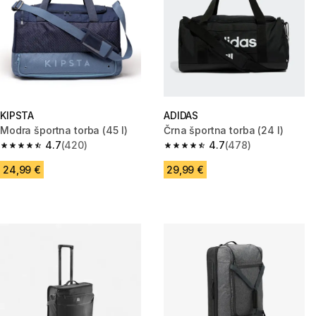
KIPSTA
ADIDAS
Modra športna torba (45 l)
Črna športna torba (24 l)
4.7
(420)
4.7
(478)
4.7 od 5 zvezdic from 420 ocene
4.7 od 5 zvezdic from 478 oce
24,99 €
29,99 €