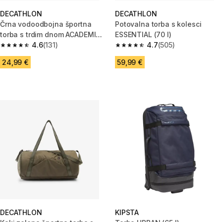
DECATHLON
DECATHLON
Črna vodoodbojna športna
Potovalna torba s kolesci
torba s trdim dnom ACADEMIC
ESSENTIAL (70 l)
(35 l)
4.6
(131)
4.7
(505)
4.6 od 5 zvezdic from 131 ocene
4.7 od 5 zvezdic from 505 oce
24,99 €
59,99 €
DECATHLON
KIPSTA