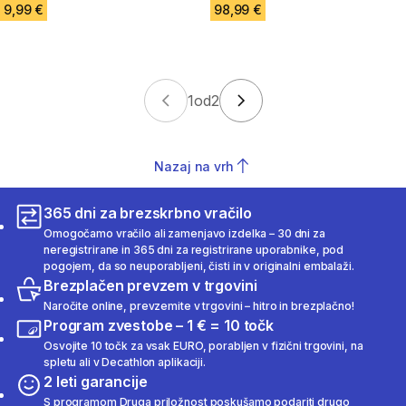
9,99 €
98,99 €
1
od
2
Nazaj na vrh
365 dni za brezskrbno vračilo
Omogočamo vračilo ali zamenjavo izdelka – 30 dni za
neregistrirane in 365 dni za registrirane uporabnike, pod
pogojem, da so neuporabljeni, čisti in v originalni embalaži.
Brezplačen prevzem v trgovini
Naročite online, prevzemite v trgovini – hitro in brezplačno!
Program zvestobe – 1 € = 10 točk
Osvojite 10 točk za vsak EURO, porabljen v fizični trgovini, na
spletu ali v Decathlon aplikaciji.
2 leti garancije
S programom Druga priložnost poskušamo podariti drugo