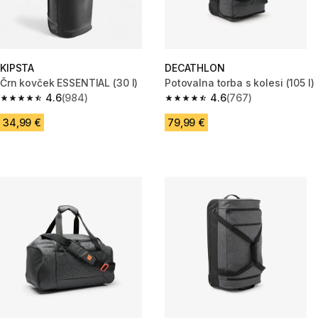
KIPSTA
DECATHLON
Črn kovček ESSENTIAL (30 l)
Potovalna torba s kolesi (105 l)
4.6
(984)
4.6
(767)
4.6 od 5 zvezdic from 984 ocene
4.6 od 5 zvezdic from 767 oce
34,99 €
79,99 €