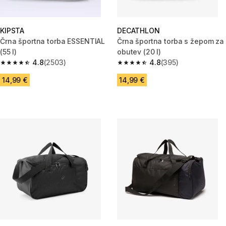
KIPSTA
DECATHLON
Črna športna torba ESSENTIAL
Črna športna torba s žepom za
(55 l)
obutev (20 l)
4.8
(2503)
4.8
(395)
4.8 od 5 zvezdic from 2503 ocene
4.8 od 5 zvezdic from 395 oce
14,99 €
14,99 €