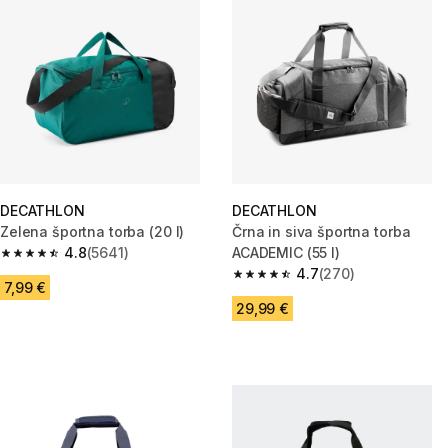
DECATHLON
DECATHLON
Zelena športna torba (20 l)
Črna in siva športna torba
4.8
(5641)
ACADEMIC (55 l)
4.8 od 5 zvezdic from 5641 ocene
4.7
(270)
4.7 od 5 zvezdic from 270 oce
7,99 €
29,99 €