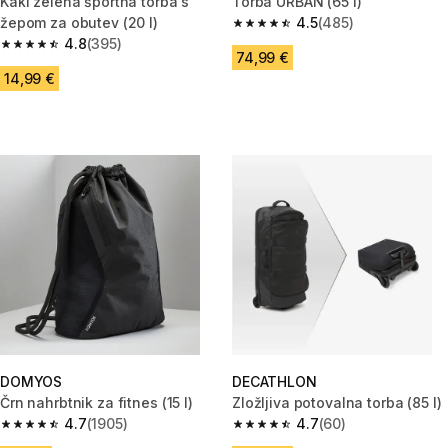
Kaki zelena športna torba s
Torba URBAN (65 l)
žepom za obutev (20 l)
4.5
(485)
4.5 od 5 zvezdic from 485 oce
4.8
(395)
4.8 od 5 zvezdic from 395 ocene
74,99 €
14,99 €
DOMYOS
DECATHLON
Črn nahrbtnik za fitnes (15 l)
Zložljiva potovalna torba (85 l)
4.7
(1905)
4.7
(60)
4.7 od 5 zvezdic from 1905 ocene
4.7 od 5 zvezdic from 60 ocen