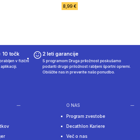
8,99 €
 10 točk
2 leti garancije
rabljen v fizični
S programom Druga priložnost poskušamo
aplikaciji.
podariti drugo priložnost rabljeni športni opremi.
Obiščite nas in preverite našo ponudbo.
O NAS
Program zvestobe
tkov
Decathlon Kariere
ger
Več o nas