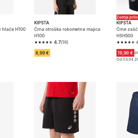
Zadnja pril
KIPSTA
KIPSTA
 hlače H100
Črna otroška rokometna majica
Črne zašč
H100
HSH500
 22 ocene
4.7
(16)
4.7 od 5 zvezdic from 16 ocene
4.6 od 5 
8,99 €
19,99 €
C
2
Od 03.04.2