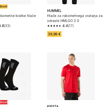
ožnost
HUMMEL
okometne kratke hlače
Hlače za rokometnega vratarja za
odrasle HMLGO 2.0
4.8
(33)
4.4
(17)
zvezdic from 33 ocene
4.4 od 5 zvezdic from 17 ocene
39,99 €
ožnost
KIPSTA