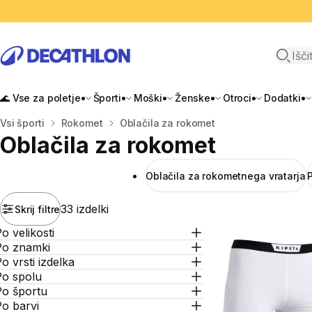
Odpri i
🌊 Vse za poletje
Športi
Moški
Ženske
Otroci
Dodatki
Domov
Vsi športi
Rokomet
Oblačila za rokomet
Oblačila za rokomet
Oblačila za rokometnega vratarja
33 izdelki
Skrij filtre
o velikosti
Po znamki
o vrsti izdelka
Po spolu
Po športu
o barvi