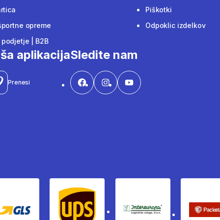
rtica
Piškotki
športne opreme
Odpoklic izdelkov
podjetje | B2B
ša aplikacija
Sledite nam
Prenesi
Gls
Ups
Intereuropa
Pac