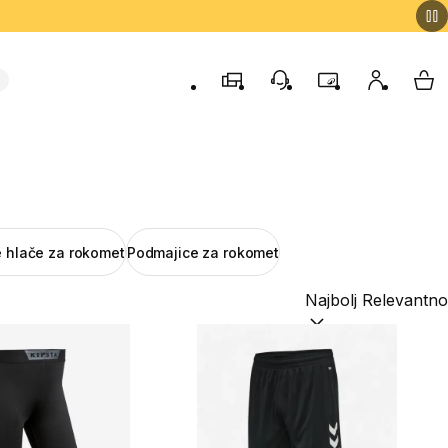
Trgovine
Podporo strankam
Program zvestob
Moj račun
Moj
e hlače za rokomet
Podmajice za rokomet
Razvrsti po:
(optiona