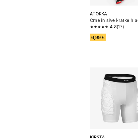
ATORKA
Črne in sive kratke hl
4.8
(17)
4.8 od 5 zvezdic from
6,99 €
KIPSTA