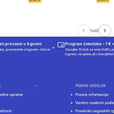
1
od
2
en prevzem v trgovini
Program zvestobe – 1 € =
ne, prevzemite v trgovini – hitro in
Osvojite 10 točk za vsak EURO, po
trgovini, na spletu ali v Decathlon 
E
PRAVNI ODDELEK
ortne opreme
Pravne informacije
Varstvo osebnih poda
ložnost
Pravilniki nagradnih i