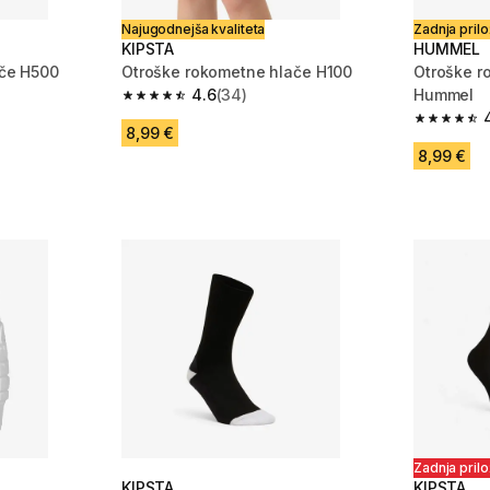
Najugodnejša kvaliteta
Zadnja pril
KIPSTA
HUMMEL
ače H500
Otroške rokometne hlače H100
Otroške r
4.6
(34)
Hummel
 17 ocene
4.6 od 5 zvezdic from 34 ocene
4.8 od 5 
8,99 €
8,99 €
Zadnja pril
KIPSTA
KIPSTA