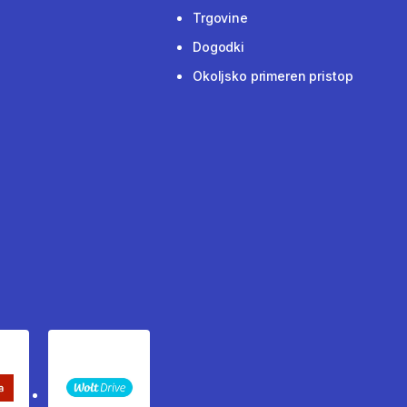
Trgovine
Dogodki
Okoljsko primeren pristop
keta Sledenje pošiljki
WOLT