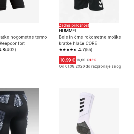
Zadnja priložnost
HUMMEL
ratke nogometne termo
Bele in črne rokometne moške
Keepconfort
kratke hlače CORE
4.8
(402)
4.7
(55)
zvezdic from 402 ocene
4.7 od 5 zvezdic from 55 ocene
10,99 €
Cena pred znižanjem
18,99 €
42%
Od 01.08.2026 do razprodaje zalog