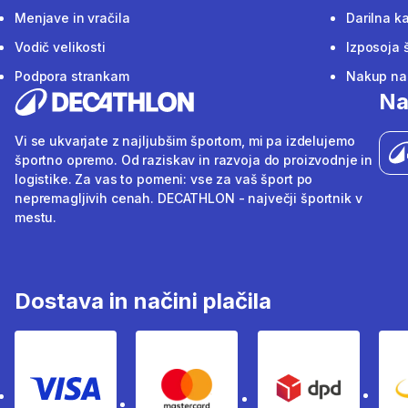
Menjave in vračila
Darilna ka
Vodič velikosti
Izposoja 
Podpora strankam
Nakup na 
Na
Vi se ukvarjate z najljubšim športom, mi pa izdelujemo
športno opremo. Od raziskav in razvoja do proizvodnje in
logistike. Za vas to pomeni: vse za vaš šport po
nepremagljivih cenah. DECATHLON - največji športnik v
mestu.
Dostava in načini plačila
Visa
Mastercard
Dpd