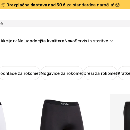
📦
Brezplačna dostava nad 50 €
za standardna naročila! 📦
skanje
Akcije
Najugodnejša kvaliteta
Novo
Servis in storitve
Podhlače za rokomet
Nogavice za rokomet
Dresi za rokomet
Kratk