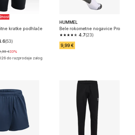
ožnost
HUMMEL
itne kratke podhlače
Bele rokometne nogavice Pro
4.7
(23)
4.7 od 5 zvezdic from 23 ocene
4.6
(53)
zvezdic from 53 ocene
9,99 €
ena pred znižanjem
9,99 €
33%
026 do razprodaje zalog