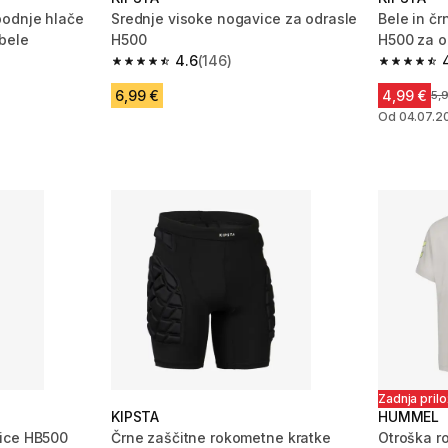
podnje hlače
Srednje visoke nogavice za odrasle
Bele in č
bele
H500
H500 za o
4.6
(146)
1 ocene
4.6 od 5 zvezdic from 146 ocene
4.6 od 5 
6,99 €
4,99 €
Ce
5,
Od 04.07.2
Zadnja pril
KIPSTA
HUMMEL
ice HB500
Črne zaščitne rokometne kratke
Otroška r