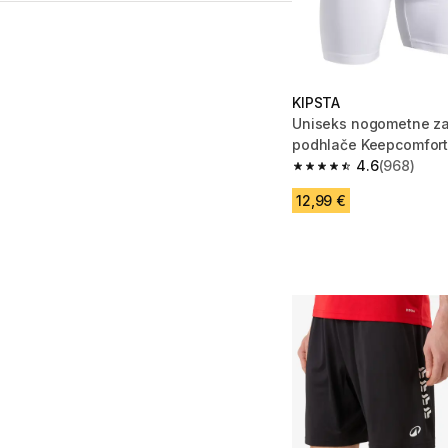
KIPSTA
Uniseks nogometne za
podhlače Keepcomfort
4.6
(968)
4.6 od 5 zvezdic from
12,99 €