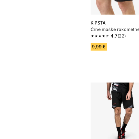
KIPSTA
Črne moške rokometne
4.7
(22)
4.7 od 5 zvezdic from
9,99 €