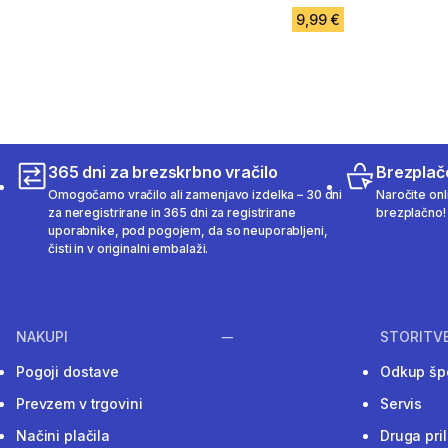
9,99 €
365 dni za brezskrbno vračilo
Brezplač
Omogočamo vračilo ali zamenjavo izdelka – 30 dni
Naročite onli
za neregistrirane in 365 dni za registrirane
brezplačno!
uporabnike, pod pogojem, da so neuporabljeni,
čisti in v originalni embalaži.
NAKUPI
STORITV
Pogoji dostave
Odkup šp
Prevzem v trgovini
Servis
Načini plačila
Druga pri