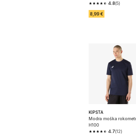
4.8
(5)
4.8 od 5 zvezdic from
8,99 €
KIPSTA
Modra moška rokomet
H100
4.7
(12)
4.7 od 5 zvezdic from