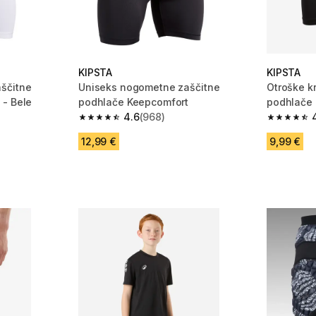
KIPSTA
KIPSTA
ščitne
Uniseks nogometne zaščitne
Otroške k
 - Bele
podhlače Keepcomfort
podhlače 
4.6
(968)
 968 ocene
4.6 od 5 zvezdic from 968 ocene
4.8 od 5 
12,99 €
9,99 €