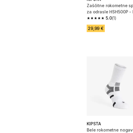
Zaščitne rokometne s
za odrasle HSH500P - 
5.0
(1)
5.0 od 5 zvezdic from 
29,99 €
KIPSTA
Bele rokometne nogav