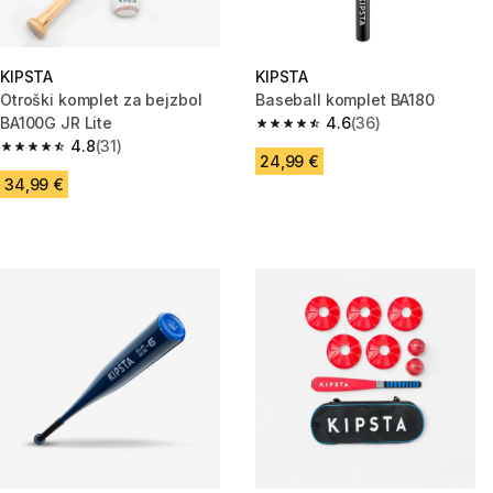
KIPSTA
KIPSTA
Otroški komplet za bejzbol
Baseball komplet BA180
BA100G JR Lite
4.6
(36)
4.6 od 5 zvezdic from 36 ocen
4.8
(31)
4.8 od 5 zvezdic from 31 ocene
24,99 €
34,99 €