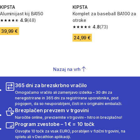
KIPSTA
KIPSTA
Aluminijast kij BA150
Komplet za baseball BA100 za
4.9
(48)
otroke
4.9 od 5 zvezdic from 48 ocene
4.8
(73)
4.8 od 5 zvezdic from 73 ocen
39,99 €
24,99 €
Nazaj na vrh
365 dni za brezskrbno vračilo
Omogočamo vračilo ali zamenjavo izdelka – 30 dni za
neregistrirane in 365 dni za registrirane uporabnike, pod
pogojem, da so neuporabljeni, čisti in v originalni embalaži.
Brezplačen prevzem v trgovini
Naročite online, prevzemite v trgovini – hitro in brezplačno!
Program zvestobe – 1 € = 10 točk
Osvojite 10 točk za vsak EURO, porabljen v fizični trgovini, na
spletu ali v Decathlon aplikaciji.