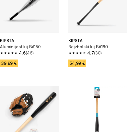
KIPSTA
KIPSTA
Aluminijast kij BA150
Bejzbolski kij BA180
4.6
(46)
4.7
(30)
4.6 od 5 zvezdic from 46 ocene
4.7 od 5 zvezdic from 30 ocen
39,99 €
54,99 €