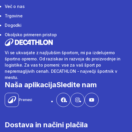
Več o nas
Trgovine
Dogodki
Okoljsko primeren pristop
Vi se ukvarjate z najljubšim športom, mi pa izdelujemo
športno opremo. Od raziskav in razvoja do proizvodnje in
logistike. Za vas to pomeni: vse za vaš šport po
nepremagljivih cenah. DECATHLON - največji športnik v
mestu.
Naša aplikacija
Sledite nam
Prenesi
Dostava in načini plačila