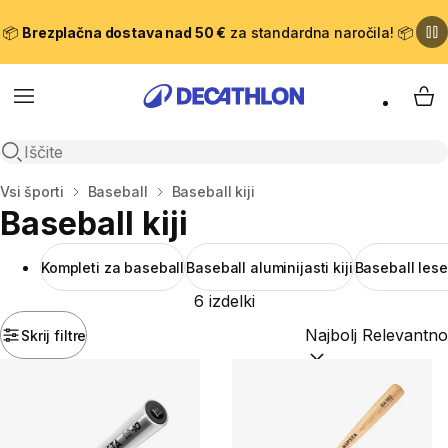
📦
Brezplačna dostava nad 50 €
za standardna naročila! 📦
Meni
Moj
Odpri iskanje
Domov
Vsi športi
Baseball
Baseball kiji
Baseball kiji
Kompleti za baseball
Baseball aluminijasti kiji
Baseball lesen
6 izdelki
Skrij filtre
Razvrsti po:
(optiona