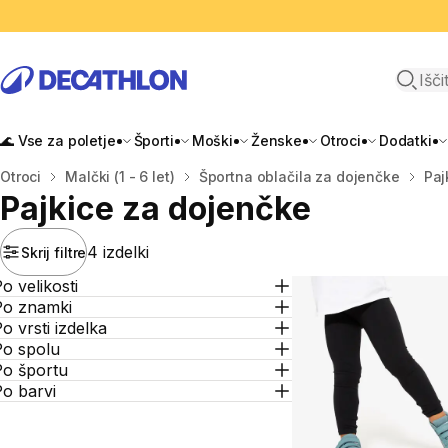
Odpri i
🌊 Vse za poletje
Športi
Moški
Ženske
Otroci
Dodatki
Domov
Otroci
Malčki (1 - 6 let)
Športna oblačila za dojenčke
Paj
Pajkice za dojenčke
4 izdelki
Skrij filtre
o velikosti
Po znamki
o vrsti izdelka
Po spolu
Po športu
o barvi