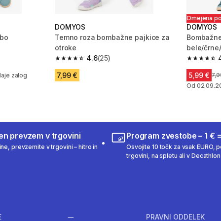
Omejena p
DOMYOS
DOMYOS
dbo
Temno roza bombažne pajkice za
Bombažne 
otroke
bele/črne
 465 ocene
4.6
(25)
4.6 od 5 zvezdic from 25 ocene
4.6 od 5 
em
7,99 €
5,99 €
aje zalog
Cen
7,9
Od 02.09.2
en prevzem v trgovini
Program zvestobe – 1 € =
ne, prevzemite v trgovini – hitro in
Osvojite 10 točk za vsak EURO, po
trgovini, na spletu ali v Decathlon 
E
PRAVNI ODDELEK