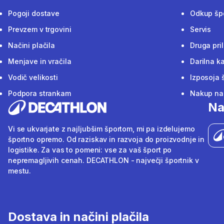
Pogoji dostave
Odkup šp
Prevzem v trgovini
Servis
Načini plačila
Druga pri
Menjave in vračila
Darilna ka
Vodič velikosti
Izposoja 
Podpora strankam
Nakup na 
Na
Vi se ukvarjate z najljubšim športom, mi pa izdelujemo
športno opremo. Od raziskav in razvoja do proizvodnje in
logistike. Za vas to pomeni: vse za vaš šport po
nepremagljivih cenah. DECATHLON - največji športnik v
mestu.
Dostava in načini plačila