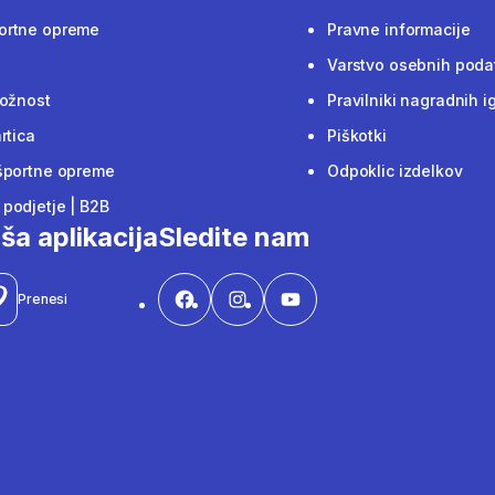
ortne opreme
Pravne informacije
Varstvo osebnih poda
ložnost
Pravilniki nagradnih i
rtica
Piškotki
športne opreme
Odpoklic izdelkov
podjetje | B2B
ša aplikacija
Sledite nam
Prenesi