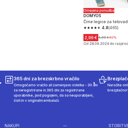
Omejena ponudba
DOMYOS
Črne legice za telova
4.8
(465)
4.8 od 5 zvezdic from
2,99 €
Cena pred znižanj
4,99 €
40%
Od 28.09.2024 do razprod
365 dni za brezskrbno vračilo
Brezplač
Omogočamo vračilo ali zamenjavo izdelka – 30 dni
Naročite onli
za neregistrirane in 365 dni za registrirane
brezplačno!
uporabnike, pod pogojem, da so neuporabljeni,
čisti in v originalni embalaži.
NAKUPI
STORITV