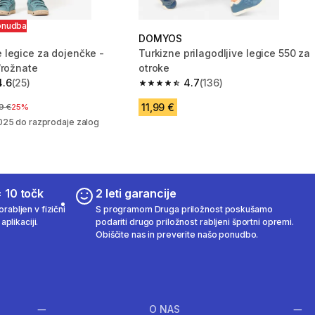
onudba
DOMYOS
legice za dojenčke -
Turkizne prilagodljive legice 550 za
/rožnate
otroke
4.6
(25)
4.7
(136)
zvezdic from 25 ocene
4.7 od 5 zvezdic from 136 ocene
11,99 €
a pred znižanjem
9 €
25%
025 do razprodaje zalog
 10 točk
2 leti garancije
rabljen v fizični
S programom Druga priložnost poskušamo
aplikaciji.
podariti drugo priložnost rabljeni športni opremi.
Obiščite nas in preverite našo ponudbo.
O NAS