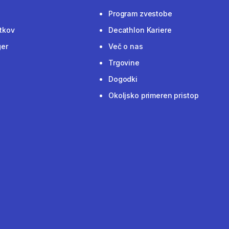
Program zvestobe
tkov
Decathlon Kariere
ger
Več o nas
Trgovine
Dogodki
Okoljsko primeren pristop