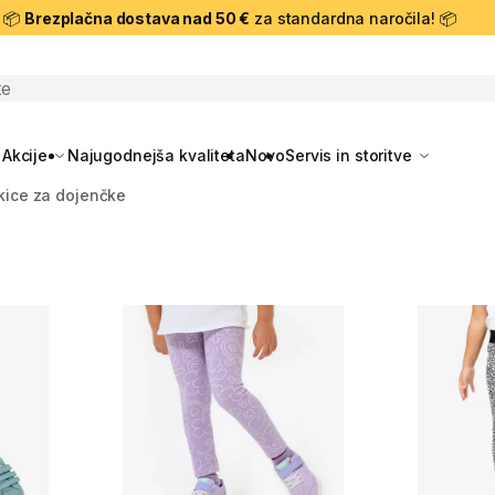
📦
Brezplačna dostava nad 50 €
za standardna naročila! 📦
skanje
Akcije
Najugodnejša kvaliteta
Novo
Servis in storitve
kice za dojenčke