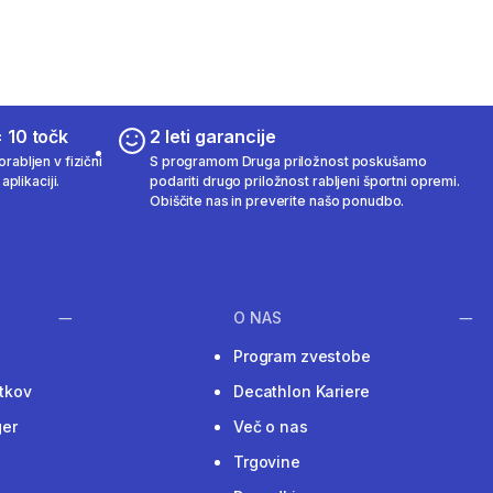
 10 točk
2 leti garancije
rabljen v fizični
S programom Druga priložnost poskušamo
aplikaciji.
podariti drugo priložnost rabljeni športni opremi.
Obiščite nas in preverite našo ponudbo.
O NAS
Program zvestobe
tkov
Decathlon Kariere
ger
Več o nas
Trgovine