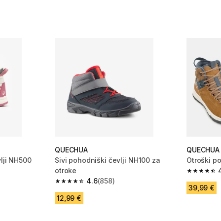
QUECHUA
QUECHUA
lji NH500
Sivi pohodniški čevlji NH100 za
Otroški p
otroke
 1163 ocene
4.8 od 5 
4.6
(858)
4.6 od 5 zvezdic from 858 ocene
39,99 €
12,99 €