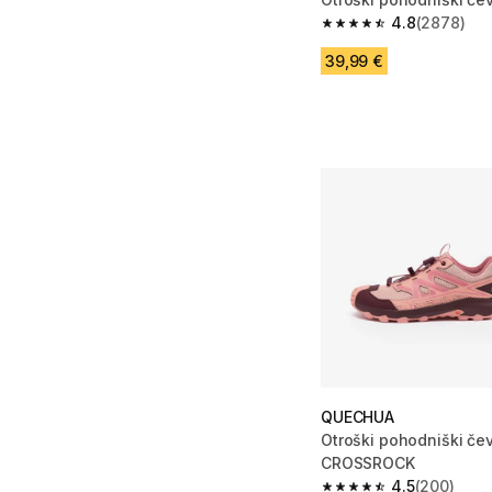
4.8
(2878)
4.8 od 5 zvezdic from
39,99 €
QUECHUA
Otroški pohodniški čevl
CROSSROCK
4.5
(200)