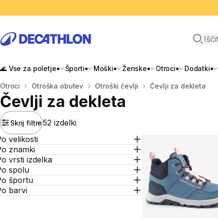
Odpri i
🌊 Vse za poletje
Športi
Moški
Ženske
Otroci
Dodatki
Domov
Otroci
Otroška obutev
Otroški čevlji
Čevlji za dekleta
Čevlji za dekleta
52 izdelki
Skrij filtre
o velikosti
Po znamki
o vrsti izdelka
Po spolu
Po športu
o barvi