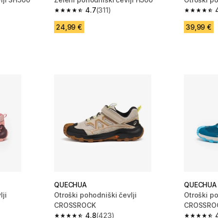
4.7
(311)
 2878 ocene
4.7 od 5 zvezdic from 311 ocene
4.8 od 5 
24,99 €
39,99 €
QUECHUA
QUECHUA
ji
Otroški pohodniški čevlji
Otroški po
CROSSROCK
CROSSRO
4.8
(423)