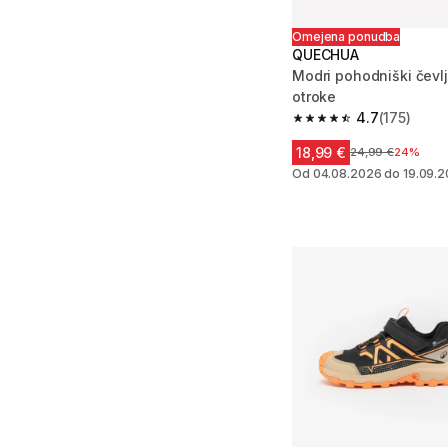
Omejena ponudba
QUECHUA
Modri pohodniški čevl
otroke
4.7
(175)
4.7 od 5 zvezdic from
18,99 €
Cena pred znižan
24,99 €
24%
Od 04.08.2026 do 19.09.