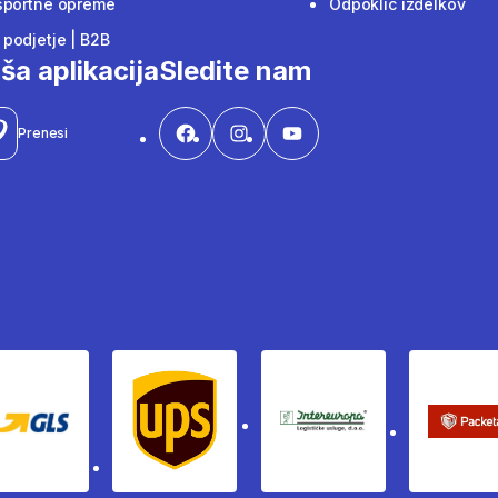
športne opreme
Odpoklic izdelkov
podjetje | B2B
ša aplikacija
Sledite nam
Prenesi
Gls
Ups
Intereuropa
Pac