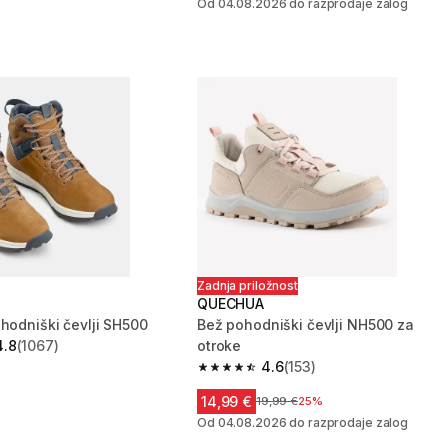
Od 04.08.2026 do razprodaje zalog
Zadnja priložnost
QUECHUA
ohodniški čevlji SH500
Bež pohodniški čevlji NH500 za
4.8
(1067)
otroke
zvezdic from 1067 ocene
4.6
(153)
4.6 od 5 zvezdic from 153 ocene
14,99 €
Cena pred znižanjem
19,99 €
25%
Od 04.08.2026 do razprodaje zalog