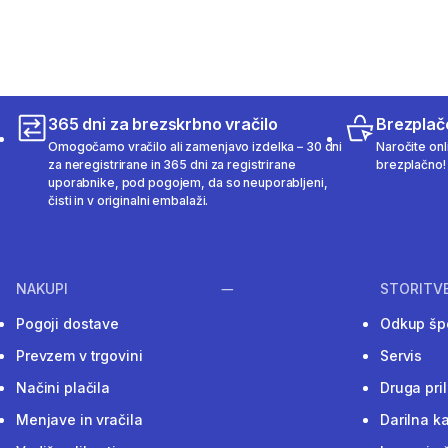
365 dni za brezskrbno vračilo
Brezplač
Omogočamo vračilo ali zamenjavo izdelka – 30 dni
Naročite onli
za neregistrirane in 365 dni za registrirane
brezplačno!
uporabnike, pod pogojem, da so neuporabljeni,
čisti in v originalni embalaži.
NAKUPI
STORITV
Pogoji dostave
Odkup šp
Prevzem v trgovini
Servis
Načini plačila
Druga pri
Menjave in vračila
Darilna ka