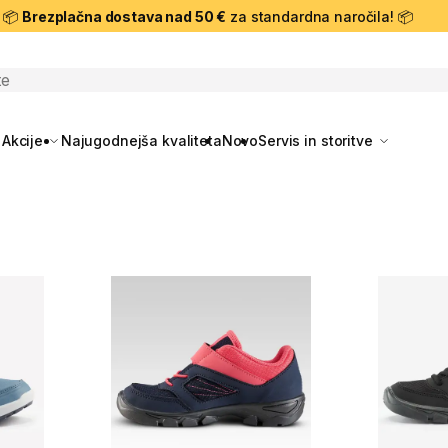
📦
Brezplačna dostava nad 50 €
za standardna naročila! 📦
skanje
Akcije
Najugodnejša kvaliteta
Novo
Servis in storitve