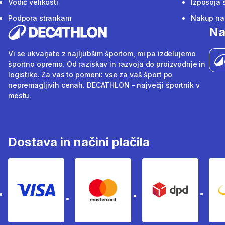
Vodič velikosti
Izposoja 
Podpora strankam
Nakup na 
Na
Vi se ukvarjate z najljubšim športom, mi pa izdelujemo
športno opremo. Od raziskav in razvoja do proizvodnje in
logistike. Za vas to pomeni: vse za vaš šport po
nepremagljivih cenah. DECATHLON - največji športnik v
mestu.
Dostava in načini plačila
Visa
Mastercard
Dpd