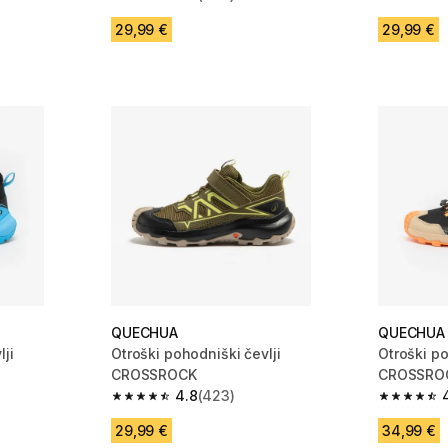
 200 ocene
4.8 od 5 zvezdic from 423 ocene
4.5 od 5 
29,99 €
29,99 €
QUECHUA
QUECHUA
ji
Otroški pohodniški čevlji
Otroški po
CROSSROCK
CROSSRO
4.8
(423)
 411 ocene
4.8 od 5 zvezdic from 423 ocene
4.6 od 5 
29,99 €
34,99 €