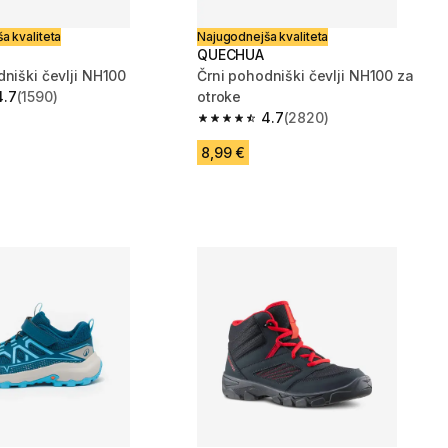
a kvaliteta
Najugodnejša kvaliteta
QUECHUA
dniški čevlji NH100
Črni pohodniški čevlji NH100 za
4.7
(1590)
otroke
zvezdic from 1590 ocene
4.7
(2820)
4.7 od 5 zvezdic from 2820 ocene
8,99 €