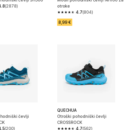
4.8
(2878)
otroke
zvezdic from 2878 ocene
4.7
(804)
4.7 od 5 zvezdic from 804 ocene
8,99 €
QUECHUA
hodniški čevlji
Otroški pohodniški čevlji
CK
CROSSROCK
4.5
(200)
4.7
(562)