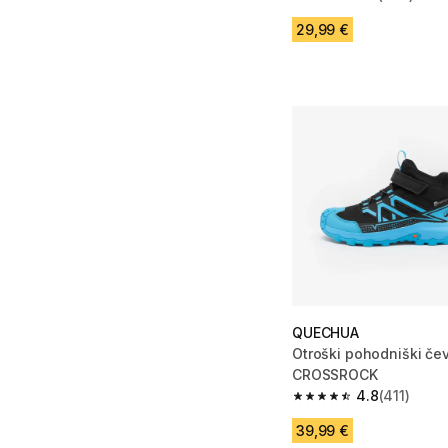
4.5 od 5 zvezdic from
29,99 €
QUECHUA
Otroški pohodniški čevl
CROSSROCK
4.8
(411)
4.8 od 5 zvezdic from
39,99 €