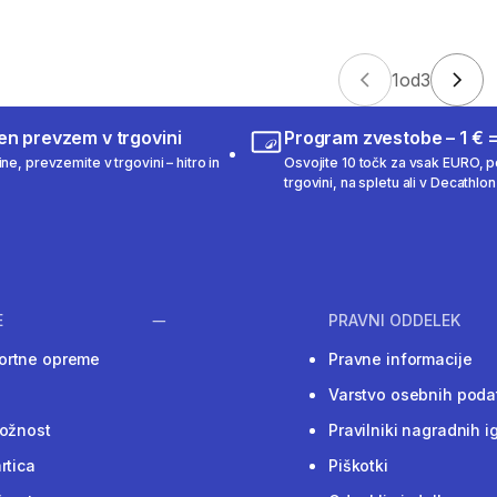
1
od
3
en prevzem v trgovini
Program zvestobe – 1 € =
ne, prevzemite v trgovini – hitro in
Osvojite 10 točk za vsak EURO, po
trgovini, na spletu ali v Decathlon 
E
PRAVNI ODDELEK
ortne opreme
Pravne informacije
Varstvo osebnih poda
ložnost
Pravilniki nagradnih i
rtica
Piškotki