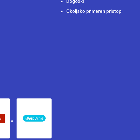
Dogodki
Okoljsko primeren pristop
keta Sledenje pošiljki
WOLT