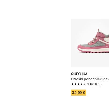
QUECHUA
Otroški pohodniški čev
4.8
(1163)
4.8 od 5 zvezdic from
34,99 €