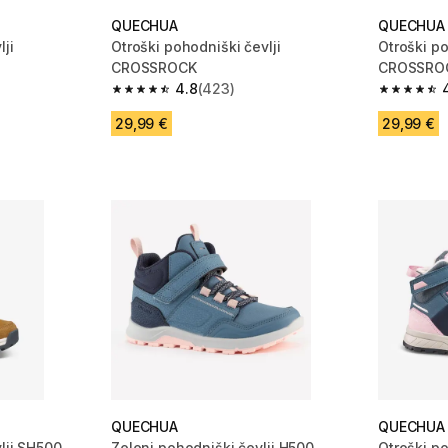
QUECHUA
QUECHUA
ji
Otroški pohodniški čevlji
Otroški po
CROSSROCK
CROSSRO
4.8
(423)
 562 ocene
4.8 od 5 zvezdic from 423 ocene
4.8 od 5 
29,99 €
29,99 €
QUECHUA
QUECHUA
lji SH500
Zeleni pohodniški čevlji H500
Otroški p