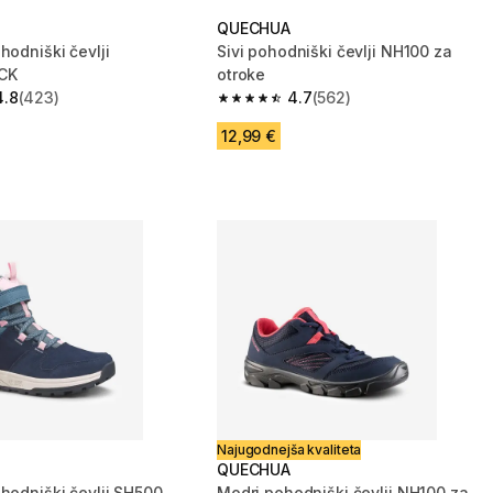
QUECHUA
hodniški čevlji
Sivi pohodniški čevlji NH100 za
CK
otroke
4.8
(423)
4.7
(562)
zvezdic from 423 ocene
4.7 od 5 zvezdic from 562 ocene
12,99 €
Najugodnejša kvaliteta
QUECHUA
ohodniški čevlji SH500
Modri pohodniški čevlji NH100 za