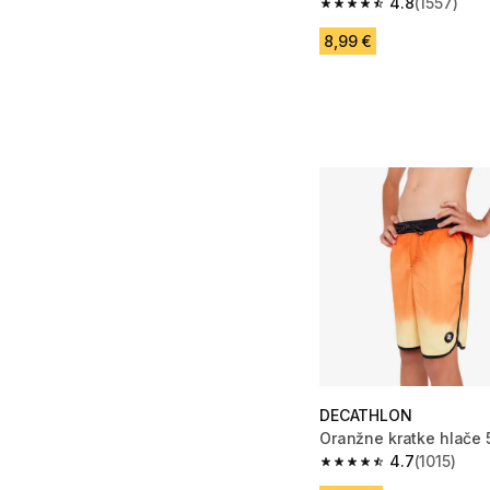
4.8
(1557)
4.8 od 5 zvezdic from
8,99 €
DECATHLON
Oranžne kratke hlače 
4.7
(1015)
4.7 od 5 zvezdic from