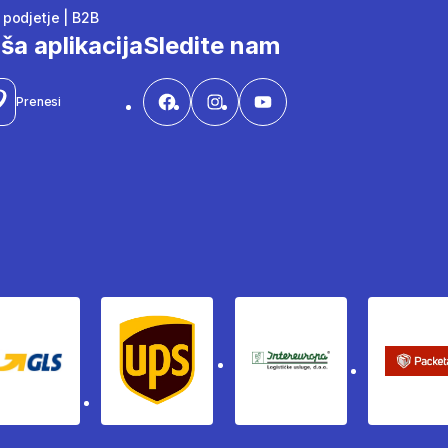
podjetje | B2B
ša aplikacija
Sledite nam
Prenesi
Gls
Ups
Intereuropa
Pac