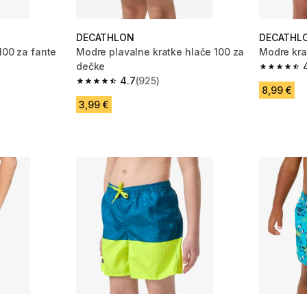
DECATHLON
DECATHL
100 za fante
Modre plavalne kratke hlače 100 za
Modre kra
dečke
 631 ocene
4.8 od 5 
4.7
(925)
4.7 od 5 zvezdic from 925 ocene
8,99 €
3,99 €