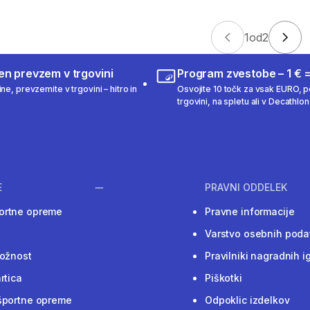
1
od
2
en prevzem v trgovini
Program zvestobe – 1 € =
ne, prevzemite v trgovini – hitro in
Osvojite 10 točk za vsak EURO, po
trgovini, na spletu ali v Decathlon 
E
PRAVNI ODDELEK
ortne opreme
Pravne informacije
Varstvo osebnih poda
ložnost
Pravilniki nagradnih i
rtica
Piškotki
športne opreme
Odpoklic izdelkov