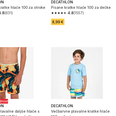
ON
DECATHLON
kratke hlače 100 za otroke
Pisane kratke hlače 100 za dečke
4.8
(631)
4.8
(1557)
zvezdic from 631 ocene
4.8 od 5 zvezdic from 1557 ocene
8,99 €
ožnost
ON
DECATHLON
lavalne daljše hlače s
Večbarvne plavalne kratke hlače