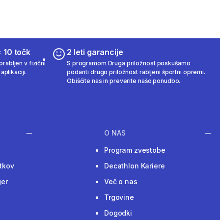
 10 točk
2 leti garancije
rabljen v fizični
S programom Druga priložnost poskušamo
aplikaciji.
podariti drugo priložnost rabljeni športni opremi.
Obiščite nas in preverite našo ponudbo.
O NAS
Program zvestobe
tkov
Decathlon Kariere
ger
Več o nas
Trgovine
Dogodki