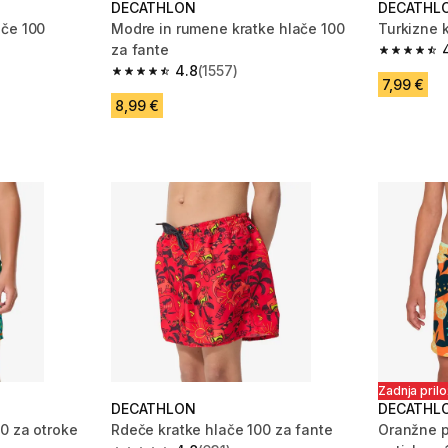
DECATHLON
DECATHL
ače 100
Modre in rumene kratke hlače 100
Turkizne 
za fante
 143 ocene
4.8 od 5 
4.8
(1557)
4.8 od 5 zvezdic from 1557 ocene
7,99 €
8,99 €
Zadnja pril
DECATHLON
DECATHL
0 za otroke
Rdeče kratke hlače 100 za fante
Oranžne p