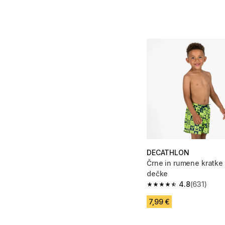
DECATHLON
Črne in rumene kratke
dečke
4.8
(631)
4.8 od 5 zvezdic from
7,99 €