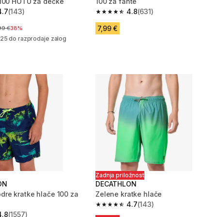
100 HOTU za dečke
100 za fante
4.7
(143)
4.8
(631)
zvezdic from 143 ocene
4.8 od 5 zvezdic from 631 ocene
7,99 €
a pred znižanjem
99 €
38%
25 do razprodaje zalog
Zadnja priložnost
ON
DECATHLON
re kratke hlače 100 za
Zelene kratke hlače
4.7
(143)
4.7 od 5 zvezdic from 143 ocene
4.8
(1557)