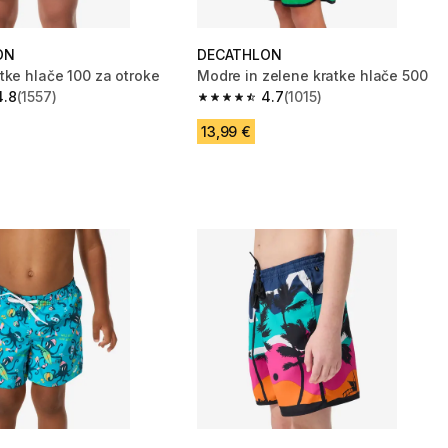
ON
DECATHLON
tke hlače 100 za otroke
Modre in zelene kratke hlače 500
4.8
(1557)
4.7
(1015)
zvezdic from 1557 ocene
4.7 od 5 zvezdic from 1015 ocene
13,99 €