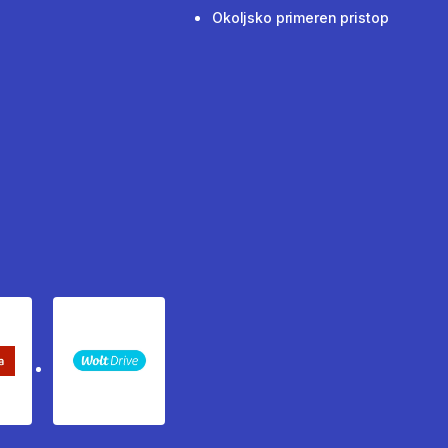
Okoljsko primeren pristop
keta Sledenje pošiljki
WOLT