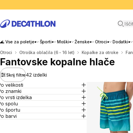
Odpri i
🌊 Vse za poletje
Športi
Moški
Ženske
Otroci
Dodatki
Domov
Otroci
Otroška oblačila (6 - 16 let)
Kopalke za otroke
Fan
Fantovske kopalne hlače
42 izdelki
Skrij filtre
o velikosti
Po znamki
o vrsti izdelka
Po spolu
Po športu
o barvi