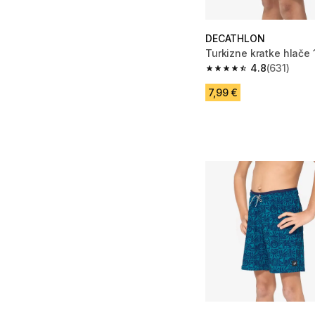
DECATHLON
Turkizne kratke hlače 
4.8
(631)
4.8 od 5 zvezdic from
7,99 €