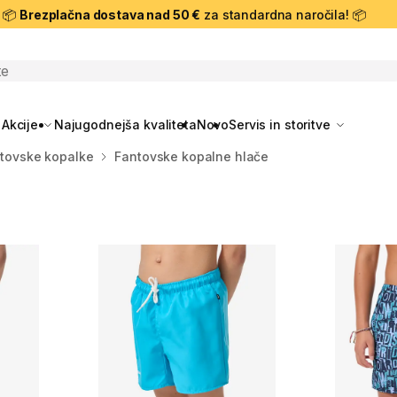
📦
Brezplačna dostava nad 50 €
za standardna naročila! 📦
skanje
Akcije
Najugodnejša kvaliteta
Novo
Servis in storitve
tovske kopalke
Fantovske kopalne hlače