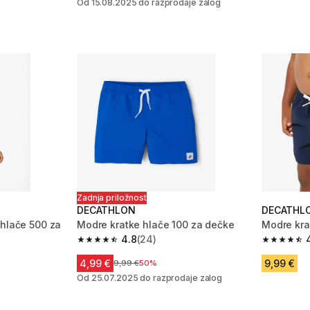
Od 15.08.2025 do razprodaje zalog
Zadnja priložnost
DECATHLON
DECATHL
 hlače 500 za
Modre kratke hlače 100 za dečke
Modre kra
4.8
(24)
4.8 od 5 zvezdic from 24 ocene
4.8 od 5 
 631 ocene
4,99 €
9,99 €
Cena pred znižanjem
9,99 €
50%
Od 25.07.2025 do razprodaje zalog