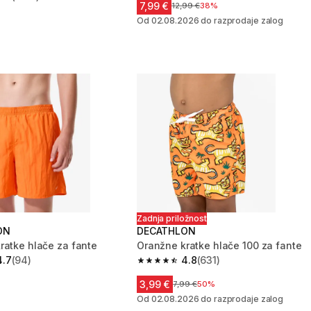
zvezdic from 1557 ocene
7,99 €
Cena pred znižanjem
12,99 €
38%
Od 02.08.2026 do razprodaje zalog
Zadnja priložnost
ON
DECATHLON
ratke hlače za fante
Oranžne kratke hlače 100 za fante
4.7
(94)
4.8
(631)
zvezdic from 94 ocene
4.8 od 5 zvezdic from 631 ocene
3,99 €
Cena pred znižanjem
7,99 €
50%
Od 02.08.2026 do razprodaje zalog