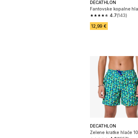
DECATHLON
Fantovske kopalne hl
4.7
(143)
4.7 od 5 zvezdic from
12,99 €
DECATHLON
Zelene kratke hlače 10