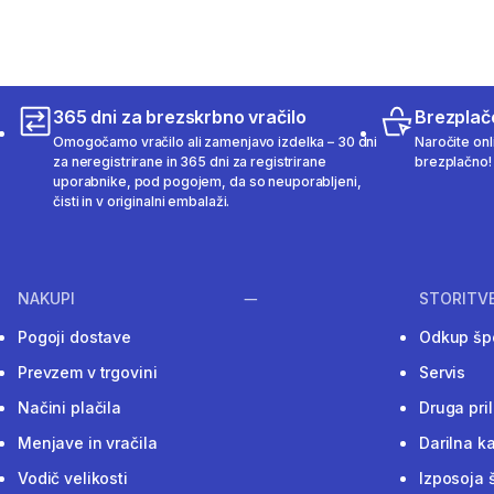
365 dni za brezskrbno vračilo
Brezplač
Omogočamo vračilo ali zamenjavo izdelka – 30 dni
Naročite onli
za neregistrirane in 365 dni za registrirane
brezplačno!
uporabnike, pod pogojem, da so neuporabljeni,
čisti in v originalni embalaži.
NAKUPI
STORITV
Pogoji dostave
Odkup šp
Prevzem v trgovini
Servis
Načini plačila
Druga pri
Menjave in vračila
Darilna ka
Vodič velikosti
Izposoja 