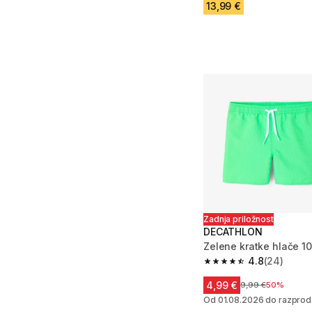
13,99 €
Zadnja priložnost
DECATHLON
Zelene kratke hlače 10
4.8
(24)
4.8 od 5 zvezdic from
4,99 €
Cena pred znižan
9,99 €
50%
Od 01.08.2026 do razprod