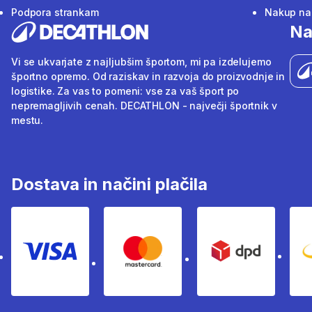
Podpora strankam
Nakup na 
Na
Vi se ukvarjate z najljubšim športom, mi pa izdelujemo
športno opremo. Od raziskav in razvoja do proizvodnje in
logistike. Za vas to pomeni: vse za vaš šport po
nepremagljivih cenah. DECATHLON - največji športnik v
mestu.
Dostava in načini plačila
Visa
Mastercard
Dpd