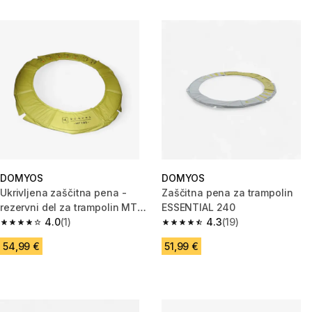
DOMYOS
DOMYOS
Ukrivljena zaščitna pena -
Zaščitna pena za trampolin
rezervni del za trampolin MT
ESSENTIAL 240
185
4.0
(1)
4.3
(19)
4.0 od 5 zvezdic from 1 ocene
4.3 od 5 zvezdic from 19 ocene
54,99 €
51,99 €