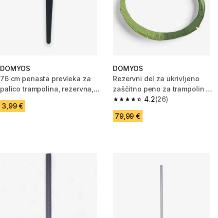
DOMYOS
DOMYOS
76 cm penasta prevleka za
Rezervni del za ukrivljeno
palico trampolina, rezervna,
zaščitno peno za trampolin MT
140 Indoor
365
4.2
(26)
4.2 od 5 zvezdic from 26 ocen
3,99 €
79,99 €