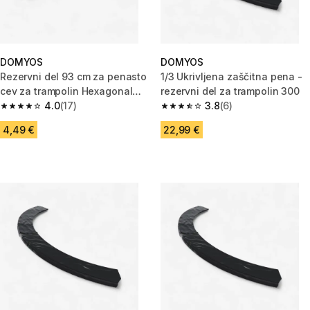
DOMYOS
DOMYOS
Rezervni del 93 cm za penasto
1/3 Ukrivljena zaščitna pena -
cev za trampolin Hexagonal
rezervni del za trampolin 300
240 / Octagonal 300
4.0
(17)
3.8
(6)
4.0 od 5 zvezdic from 17 ocene
3.8 od 5 zvezdic from 6 ocene
4,49 €
22,99 €