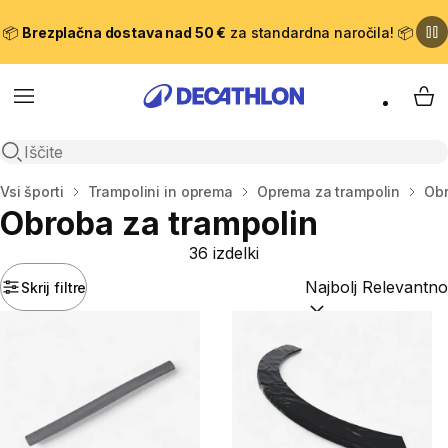
📦
Brezplačna dostava nad 50 €
za standardna naročila! 📦
Meni
Moj
Odpri iskanje
Domov
Vsi športi
Trampolini in oprema
Oprema za trampolin
Obr
Obroba za trampolin
36 izdelki
Skrij filtre
Razvrsti po:
(optiona