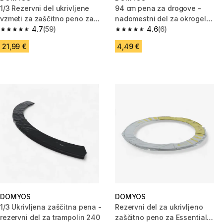
1/3 Rezervni del ukrivljene
94 cm pena za drogove -
vzmeti za zaščitno peno za
nadomestni del za okrogel
trampolin Hexagonal 240
4.7
(59)
trampolin 240/300/360/420
4.6
(6)
4.7 od 5 zvezdic from 59 ocene
4.6 od 5 zvezdic from 6 ocene
21,99 €
4,49 €
DOMYOS
DOMYOS
1/3 Ukrivljena zaščitna pena -
Rezervni del za ukrivljeno
rezervni del za trampolin 240
zaščitno peno za Essential