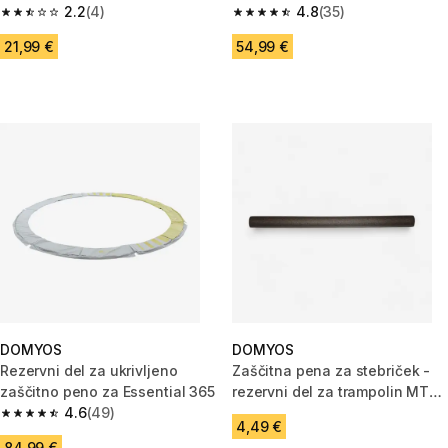
2.2
(4)
240
4.8
(35)
2.2 od 5 zvezdic from 4 ocene
4.8 od 5 zvezdic from 35 ocene
21,99 €
54,99 €
DOMYOS
DOMYOS
Rezervni del za ukrivljeno
Zaščitna pena za stebriček -
zaščitno peno za Essential 365
rezervni del za trampolin MT
4.6
(49)
240
4.6 od 5 zvezdic from 49 ocene
4,49 €
84,99 €