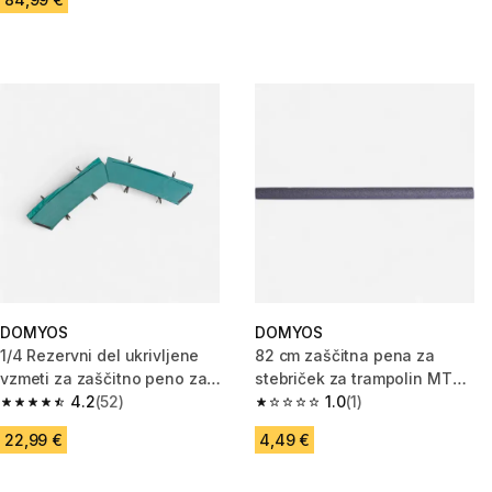
DOMYOS
DOMYOS
1/4 Rezervni del ukrivljene
82 cm zaščitna pena za
vzmeti za zaščitno peno za
stebriček za trampolin MT
trampolin Octagonal 300
4.2
(52)
365/420
1.0
(1)
4.2 od 5 zvezdic from 52 ocene
1.0 od 5 zvezdic from 1 ocene
22,99 €
4,49 €