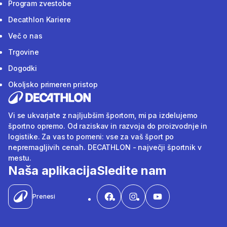
Program zvestobe
Decathlon Kariere
Več o nas
Trgovine
Dogodki
Okoljsko primeren pristop
Vi se ukvarjate z najljubšim športom, mi pa izdelujemo
športno opremo. Od raziskav in razvoja do proizvodnje in
logistike. Za vas to pomeni: vse za vaš šport po
nepremagljivih cenah. DECATHLON - največji športnik v
mestu.
Naša aplikacija
Sledite nam
Prenesi