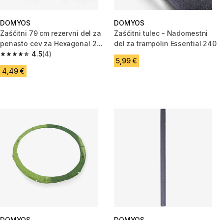
DOMYOS
DOMYOS
Zaščitni 79 cm rezervni del za
Zaščitni tulec - Nadomestni
penasto cev za Hexagonal 240
del za trampolin Essential 240
trampolin V1
4.5
(4)
4.5 od 5 zvezdic from 4 ocene
5,99 €
4,49 €
DOMYOS
DOMYOS