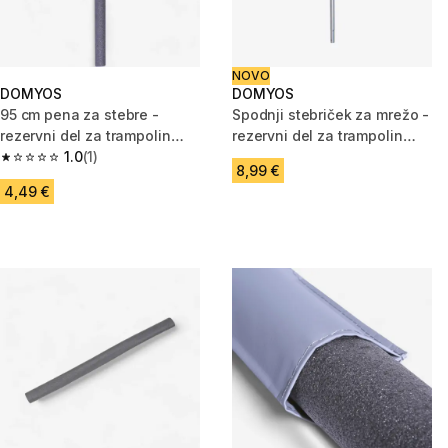
NOVO
DOMYOS
DOMYOS
95 cm pena za stebre -
Spodnji stebriček za mrežo -
rezervni del za trampolin
rezervni del za trampolin
365/420 Essential
1.0
(1)
Round 240/300/360/420
1.0 od 5 zvezdic from 1 ocene
8,99 €
4,49 €