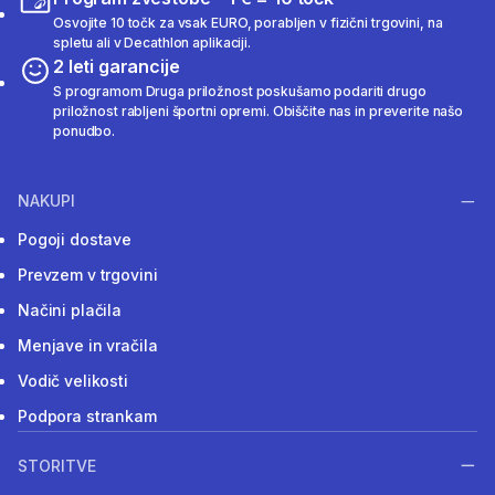
Osvojite 10 točk za vsak EURO, porabljen v fizični trgovini, na
spletu ali v Decathlon aplikaciji.
2 leti garancije
S programom Druga priložnost poskušamo podariti drugo
priložnost rabljeni športni opremi. Obiščite nas in preverite našo
ponudbo.
NAKUPI
Pogoji dostave
Prevzem v trgovini
Načini plačila
Menjave in vračila
Vodič velikosti
Podpora strankam
STORITVE