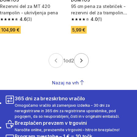
Rezervni del za MT 420
95 cm pena za stebriček -
trampolin - ukrivljenja pena
rezervni del za trampolin
4.6
(3)
365/420 Essential
4.0
(1)
4.6 od 5 zvezdic from 3 ocene
4.0 od 5 zvezdic from 1 ocene
104,99 €
5,99 €
1
od
2
Nazaj na vrh
365 dni za brezskrbno vračilo
Omogočamo vračilo ali zamenjavo izdelka – 30 dni za
neregistrirane in 365 dni za registrirane uporabnike, pod
pogojem, da so neuporabljeni, čisti in v originalni embalaži.
Brezplačen prevzem v trgovini
Naročite online, prevzemite v trgovini – hitro in brezplačno!
Program zvestobe – 1 € = 10 točk