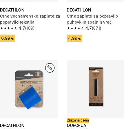
DECATHLON
DECATHLON
Črne večnamenske zaplate za
Črne zaplate za popravilo
popravilo tekstila
puhovk in spalnih vreč
4.7
(109)
4.7
(871)
4.7 od 5 zvezdic from 109 ocene
4.7 od 5 zvezdic from 871 ocen
6,99 €
4,99 €
Znižana cena
DECATHLON
QUECHUA