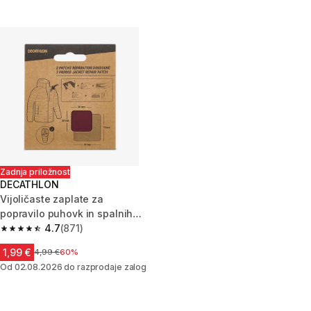
Zadnja priložnost
DECATHLON
Vijoličaste zaplate za
popravilo puhovk in spalnih
vreč
4.7
(871)
4.7 od 5 zvezdic from 871 ocene
1,99 €
Cena pred znižanjem
4,99 €
60%
Od 02.08.2026 do razprodaje zalog