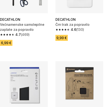
DECATHLON
DECATHLON
Večnamenske samolepilne
Črn trak za popravilo
zaplate za popravilo
4.6
(130)
4.6 od 5 zvezdic from 130 ocen
4.7
(469)
4.7 od 5 zvezdic from 469 ocene
9,99 €
6,99 €