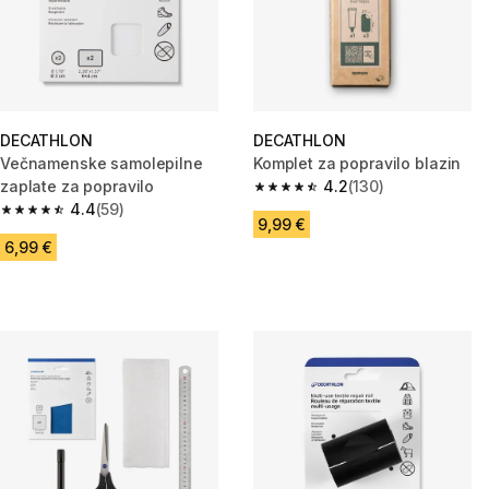
DECATHLON
DECATHLON
Večnamenske samolepilne
Komplet za popravilo blazin
zaplate za popravilo
4.2
(130)
4.2 od 5 zvezdic from 130 ocen
4.4
(59)
4.4 od 5 zvezdic from 59 ocene
9,99 €
6,99 €