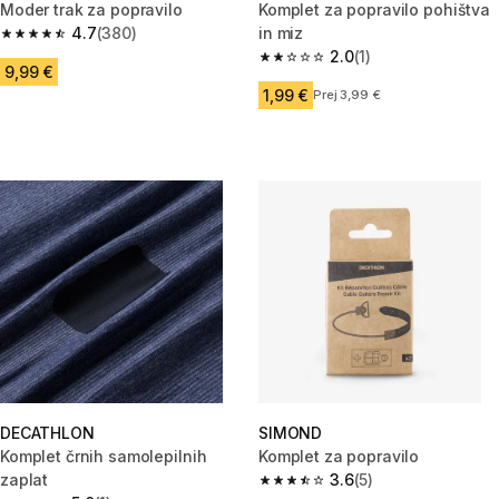
Moder trak za popravilo
Komplet za popravilo pohištva
4.7
(380)
in miz
4.7 od 5 zvezdic from 380 ocene
2.0
(1)
2.0 od 5 zvezdic from 1 ocene
9,99 €
1,99 €
Prej 3,99 €
DECATHLON
SIMOND
Komplet črnih samolepilnih
Komplet za popravilo
zaplat
3.6
(5)
3.6 od 5 zvezdic from 5 ocene