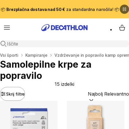
📦
Brezplačna dostava nad 50 €
za standardna naročila! 📦
Meni
Moj
Odpri iskanje
Domov
Vsi športi
Kampiranje
Vzdrževanje in popravilo kamp opre
Samolepilne krpe za
popravilo
15 izdelki
Skrij filtre
Razvrsti po:
(optiona