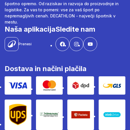
športno opremo. Od raziskav in razvoja do proizvodnje in
logistike. Za vas to pomeni: vse za vaš šport po
nepremagljivih cenah. DECATHLON - največji športnik v
mestu.
Naša aplikacija
Sledite nam
Prenesi
Dostava in načini plačila
Visa
Mastercard
Dpd
Gls
Ups
Intereuropa
Packeta Sledenje pošilj
WOLT