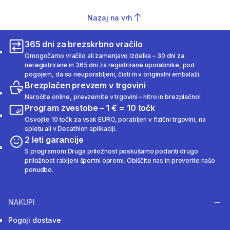
Nazaj na vrh
365 dni za brezskrbno vračilo
Omogočamo vračilo ali zamenjavo izdelka – 30 dni za
neregistrirane in 365 dni za registrirane uporabnike, pod
pogojem, da so neuporabljeni, čisti in v originalni embalaži.
Brezplačen prevzem v trgovini
Naročite online, prevzemite v trgovini – hitro in brezplačno!
Program zvestobe – 1 € = 10 točk
Osvojite 10 točk za vsak EURO, porabljen v fizični trgovini, na
spletu ali v Decathlon aplikaciji.
2 leti garancije
S programom Druga priložnost poskušamo podariti drugo
priložnost rabljeni športni opremi. Obiščite nas in preverite našo
ponudbo.
NAKUPI
Pogoji dostave