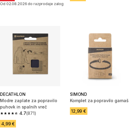
Od 02.08.2026 do razprodaje zalog
DECATHLON
SIMOND
Modre zaplate za popravilo
Komplet za popravilo gamaš
puhovk in spalnih vreč
12,99 €
4.7
(871)
4.7 od 5 zvezdic from 871 ocene
4,99 €