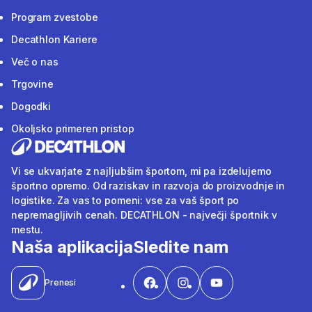
Program zvestobe
Decathlon Kariere
Več o nas
Trgovine
Dogodki
Okoljsko primeren pristop
Vi se ukvarjate z najljubšim športom, mi pa izdelujemo
športno opremo. Od raziskav in razvoja do proizvodnje in
logistike. Za vas to pomeni: vse za vaš šport po
nepremagljivih cenah. DECATHLON - največji športnik v
mestu.
Naša aplikacija
Sledite nam
Prenesi