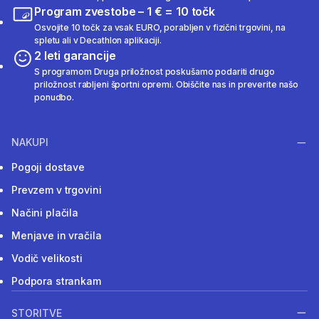
Program zvestobe – 1 € = 10 točk
Osvojite 10 točk za vsak EURO, porabljen v fizični trgovini, na
spletu ali v Decathlon aplikaciji.
2 leti garancije
S programom Druga priložnost poskušamo podariti drugo
priložnost rabljeni športni opremi. Obiščite nas in preverite našo
ponudbo.
NAKUPI
Pogoji dostave
Prevzem v trgovini
Načini plačila
Menjave in vračila
Vodič velikosti
Podpora strankam
STORITVE