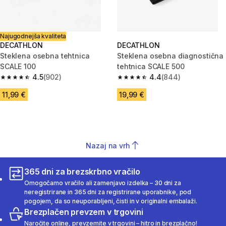
Najugodnejša kvaliteta
DECATHLON
DECATHLON
Steklena osebna tehtnica
Steklena osebna diagnostična
SCALE 100
tehtnica SCALE 500
4.5
(902)
4.4
(844)
4.5 od 5 zvezdic from 902 ocene
4.4 od 5 zvezdic from 844 oce
11,99 €
19,99 €
Nazaj na vrh
365 dni za brezskrbno vračilo
Omogočamo vračilo ali zamenjavo izdelka – 30 dni za
neregistrirane in 365 dni za registrirane uporabnike, pod
pogojem, da so neuporabljeni, čisti in v originalni embalaži.
Brezplačen prevzem v trgovini
Naročite online, prevzemite v trgovini – hitro in brezplačno!