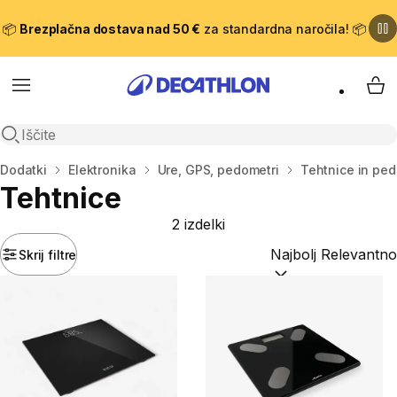
📦
Brezplačna dostava nad 50 €
za standardna naročila! 📦
Meni
Moj
Odpri iskanje
Domov
Dodatki
Elektronika
Ure, GPS, pedometri
Tehtnice in ped
Tehtnice
2 izdelki
Skrij filtre
Razvrsti po:
(optiona