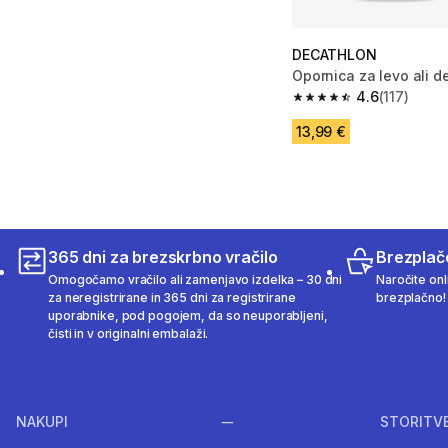
DECATHLON
Opornica za levo ali 
4.6
(117)
4.6 od 5 zvezdic from 
13,99 €
365 dni za brezskrbno vračilo
Brezplač
Omogočamo vračilo ali zamenjavo izdelka – 30 dni
Naročite onli
za neregistrirane in 365 dni za registrirane
brezplačno!
uporabnike, pod pogojem, da so neuporabljeni,
čisti in v originalni embalaži.
NAKUPI
STORITV