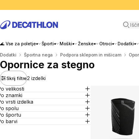
Odpri i
🌊 Vse za poletje
Športi
Moški
Ženske
Otroci
Dodatki
Domov
Dodatki
Športna nega
Podpora sklepom in mišicam
Opor
Opornice za stegno
2 izdelki
Skrij filtre
o velikosti
Po znamki
o vrsti izdelka
Po spolu
Po športu
o barvi