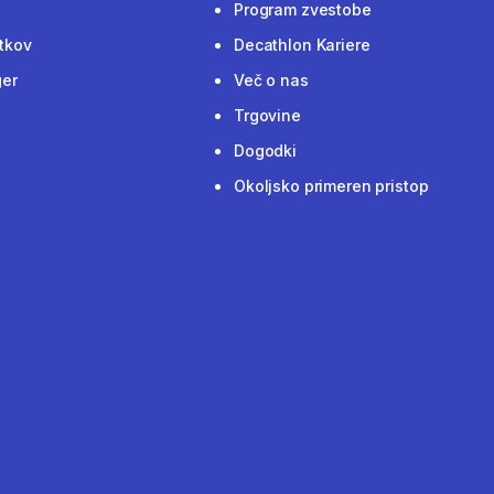
Program zvestobe
tkov
Decathlon Kariere
ger
Več o nas
Trgovine
Dogodki
Okoljsko primeren pristop