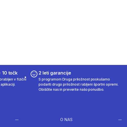
 10 točk
2 leti garancije
rabljen v fizični
S programom Druga priložnost poskušamo
aplikaciji.
podariti drugo priložnost rabljeni športni opremi.
Obiščite nas in preverite našo ponudbo.
O NAS