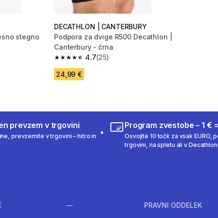
DECATHLON | CANTERBURY
desno stegno
Podpora za dvige R500 Decathlon |
Canterbury - črna
117 ocene
4.7
(25)
4.7 od 5 zvezdic from 25 ocene
24,99 €
en prevzem v trgovini
Program zvestobe – 1 € =
ne, prevzemite v trgovini – hitro in
Osvojite 10 točk za vsak EURO, po
trgovini, na spletu ali v Decathlon 
E
PRAVNI ODDELEK