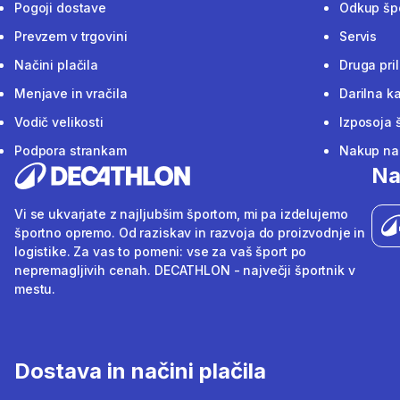
Pogoji dostave
Odkup šp
Prevzem v trgovini
Servis
Načini plačila
Druga pri
Menjave in vračila
Darilna ka
Vodič velikosti
Izposoja 
Podpora strankam
Nakup na 
Na
Vi se ukvarjate z najljubšim športom, mi pa izdelujemo
športno opremo. Od raziskav in razvoja do proizvodnje in
logistike. Za vas to pomeni: vse za vaš šport po
nepremagljivih cenah. DECATHLON - največji športnik v
mestu.
Dostava in načini plačila