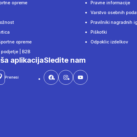
ortne opreme
Pravne informacije
Varstvo osebnih poda
ložnost
Pravilniki nagradnih i
rtica
Piškotki
športne opreme
Odpoklic izdelkov
podjetje | B2B
ša aplikacija
Sledite nam
Prenesi