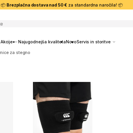
📦
Brezplačna dostava nad 50 €
za standardna naročila! 📦
skanje
Akcije
Najugodnejša kvaliteta
Novo
Servis in storitve
nice za stegno