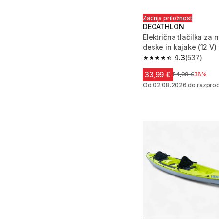
Zadnja priložnost
DECATHLON
Električna tlačilka za 
deske in kajake (12 V)
4.3
(537)
4.3 od 5 zvezdic from
33,99 €
Cena pred zniža
54,99 €
38%
Od 02.08.2026 do razprod