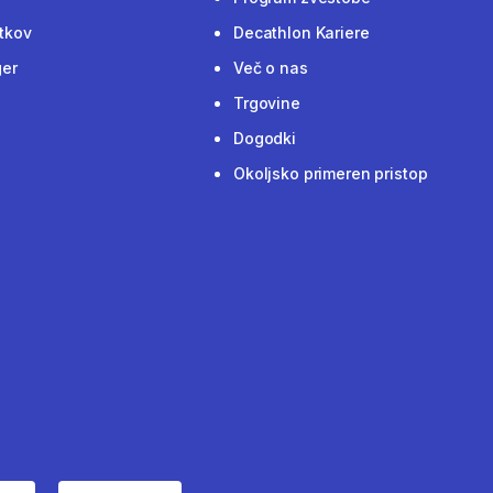
tkov
Decathlon Kariere
ger
Več o nas
Trgovine
Dogodki
Okoljsko primeren pristop