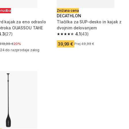
onudba
Znižana cena
DECATHLON
rd kajak za eno odraslo
Tlačilka za SUP-desko in kajak z
 otroka OUASSOU TAHE
dvojnim delovanjem
4.3
(27)
4.1
(43)
zvezdic from 27 ocene
4.1 od 5 zvezdic from 43 ocene
39,99 €
Cena pred znižanjem
319,99 €
20%
Prej 49,99 €
24 do razprodaje zalog