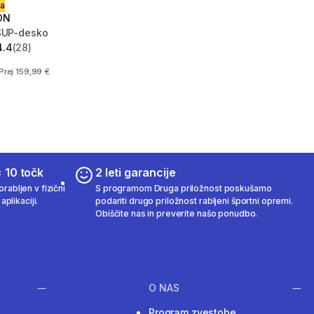
na
ON
SUP-desko
4.4
(28)
zvezdic from 28 ocene
Prej 159,99 €
 10 točk
2 leti garancije
rabljen v fizični
S programom Druga priložnost poskušamo
aplikaciji.
podariti drugo priložnost rabljeni športni opremi.
Obiščite nas in preverite našo ponudbo.
O NAS
Program zvestobe