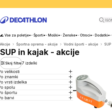
Odpri i
🌊 Vse za poletje
Športi
Moški
Ženske
Otroci
Dodatki
Domov
Akcije
Športna oprema - akcije
Vodni športi - akcije
SUP 
SUP in kajak - akcije
7 izdelki
Skrij filtre
o velikosti
Po znamki
o vrsti izdelka
Po spolu
Po športu
o barvi