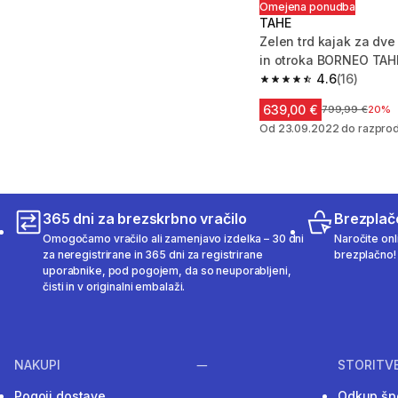
Omejena ponudba
TAHE
Zelen trd kajak za dve
in otroka BORNEO TAH
4.6
(16)
4.6 od 5 zvezdic from
639,00 €
Cena pred zniž
799,99 €
20%
Od 23.09.2022 do razprod
365 dni za brezskrbno vračilo
Brezplač
Omogočamo vračilo ali zamenjavo izdelka – 30 dni
Naročite onli
za neregistrirane in 365 dni za registrirane
brezplačno!
uporabnike, pod pogojem, da so neuporabljeni,
čisti in v originalni embalaži.
NAKUPI
STORITV
Pogoji dostave
Odkup šp