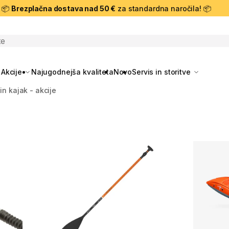
📦
Brezplačna dostava nad 50 €
za standardna naročila! 📦
skanje
Akcije
Najugodnejša kvaliteta
Novo
Servis in storitve
in kajak - akcije