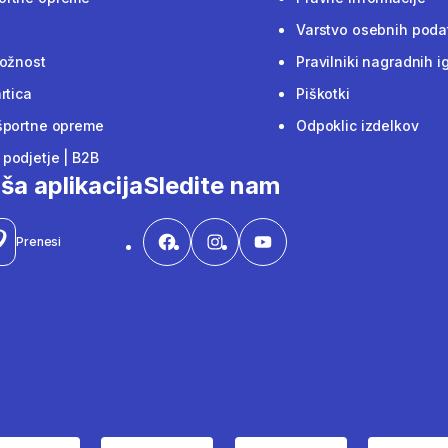
Varstvo osebnih poda
ložnost
Pravilniki nagradnih i
rtica
Piškotki
športne opreme
Odpoklic izdelkov
podjetje | B2B
ša aplikacija
Sledite nam
Prenesi