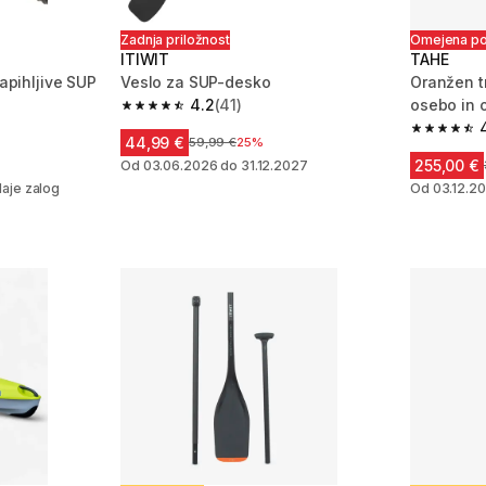
Zadnja priložnost
Omejena p
ITIWIT
TAHE
napihljive SUP
Veslo za SUP-desko
Oranžen t
4.2
(41)
osebo in
4.2 od 5 zvezdic from 41 ocene
 537 ocene
4.3 od 5 
44,99 €
Cena pred znižanjem
59,99 €
25%
255,00 €
njem
Od 03.06.2026 do 31.12.2027
aje zalog
Od 03.12.20