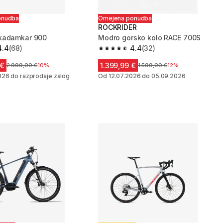
onudba
Omejena ponudba
ROCKRIDER
kadamkar 900
Modro gorsko kolo RACE 700S
4.4
(68)
4.4
(32)
zvezdic from 68 ocene
4.4 od 5 zvezdic from 32 ocene
 €
1.399,99 €
Cena pred znižanjem
2.999,99 €
10%
Cena pred znižanjem
1.599,99 €
12%
026 do razprodaje zalog
Od 12.07.2026 do 05.09.2026