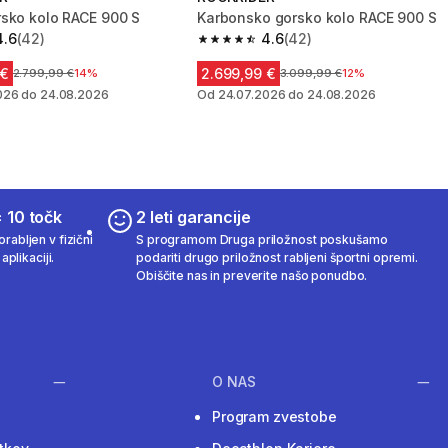
sko kolo RACE 900 S
Karbonsko gorsko kolo RACE 900 S
4.6
(42)
4.6
(42)
zvezdic from 42 ocene
4.6 od 5 zvezdic from 42 ocene
 €
2.699,99 €
Cena pred znižanjem
2.799,99 €
14%
Cena pred znižanjem
3.099,99 €
12%
026 do 24.08.2026
Od 24.07.2026 do 24.08.2026
 10 točk
2 leti garancije
rabljen v fizični
S programom Druga priložnost poskušamo
aplikaciji.
podariti drugo priložnost rabljeni športni opremi.
Obiščite nas in preverite našo ponudbo.
O NAS
Program zvestobe