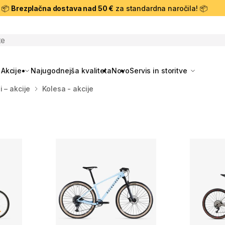
📦
Brezplačna dostava nad 50 €
za standardna naročila! 📦
skanje
Akcije
Najugodnejša kvaliteta
Novo
Servis in storitve
i – akcije
Kolesa - akcije