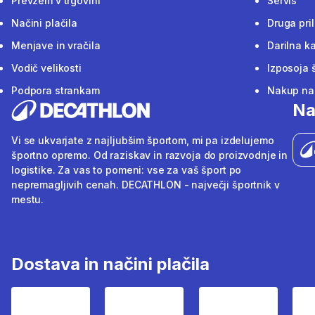
Prevzem v trgovini
Servis
Načini plačila
Druga pri
Menjave in vračila
Darilna ka
Vodič velikosti
Izposoja 
Podpora strankam
Nakup na 
Na
Vi se ukvarjate z najljubšim športom, mi pa izdelujemo
športno opremo. Od raziskav in razvoja do proizvodnje in
logistike. Za vas to pomeni: vse za vaš šport po
nepremagljivih cenah. DECATHLON - največji športnik v
mestu.
Dostava in načini plačila