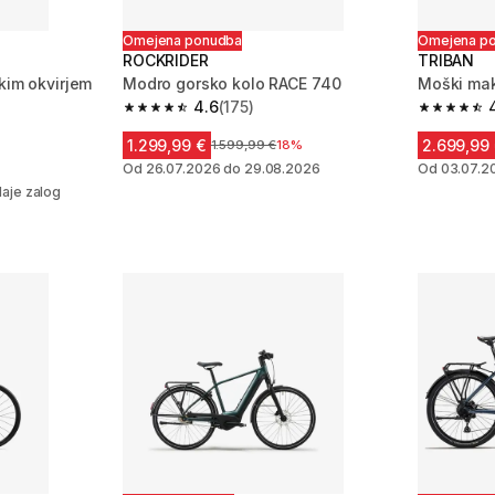
Omejena ponudba
Omejena p
ROCKRIDER
TRIBAN
kim okvirjem
Modro gorsko kolo RACE 740
Moški ma
4.6
(175)
4.6 od 5 zvezdic from 175 ocene
4.4 od 5 
 261 ocene
1.299,99 €
2.699,99
Cena pred znižanjem
1.599,99 €
18%
anjem
Od 26.07.2026 do 29.08.2026
Od 03.07.2
aje zalog