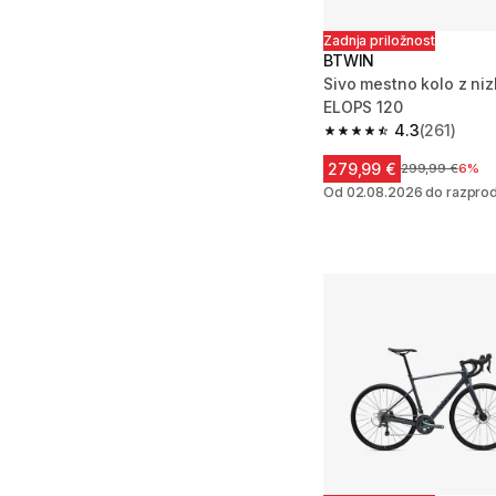
Zadnja priložnost
BTWIN
Sivo mestno kolo z niz
ELOPS 120
4.3
(261)
4.3 od 5 zvezdic from
279,99 €
Cena pred zniž
299,99 €
6%
Od 02.08.2026 do razprod