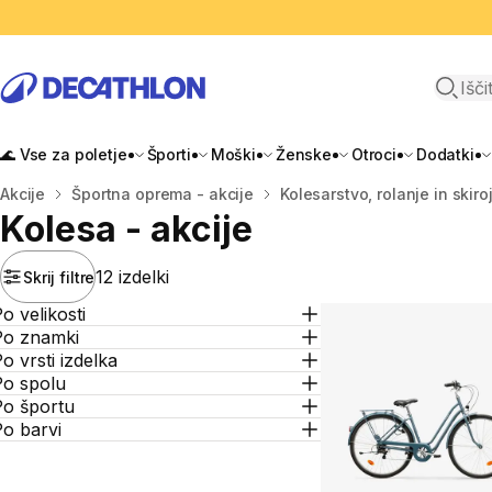
Odpri i
🌊 Vse za poletje
Športi
Moški
Ženske
Otroci
Dodatki
Domov
Akcije
Športna oprema - akcije
Kolesarstvo, rolanje in skiroj
Kolesa - akcije
12 izdelki
Skrij filtre
o velikosti
Po znamki
o vrsti izdelka
Po spolu
Po športu
o barvi