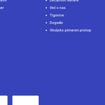
tkov
Decathlon Kariere
ger
Več o nas
Trgovine
Dogodki
Okoljsko primeren pristop