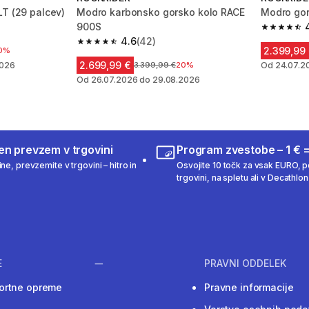
LT (29 palcev)
Modro karbonsko gorsko kolo RACE
Modro gor
900S
 10 ocene
4.6 od 5 
4.6
(42)
4.6 od 5 zvezdic from 42 ocene
2.399,99
ižanjem
0%
2.699,99 €
2026
Cena pred znižanjem
3.399,99 €
20%
Od 24.07.2
Od 26.07.2026 do 29.08.2026
en prevzem v trgovini
Program zvestobe – 1 € =
ne, prevzemite v trgovini – hitro in
Osvojite 10 točk za vsak EURO, po
trgovini, na spletu ali v Decathlon 
E
PRAVNI ODDELEK
ortne opreme
Pravne informacije