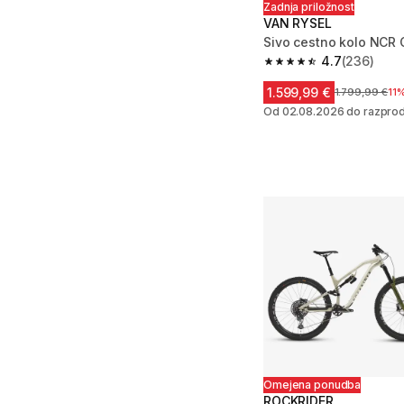
Zadnja priložnost
VAN RYSEL
Sivo cestno kolo NCR 
4.7
(236)
4.7 od 5 zvezdic from
1.599,99 €
Cena pred zn
1.799,99 €
11
Od 02.08.2026 do razprod
Omejena ponudba
ROCKRIDER