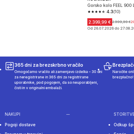
Gorsko kolo FEEL 900 
4.3
(10)
4.3 od 5 zvezdic from
2.399,99 €
Cena pred zn
2.999,99 €
2
Od 26.07.2026 do 27.08.
365 dni za brezskrbno vračilo
Brezplač
Omogočamo vračilo ali zamenjavo izdelka – 30 dni
Naročite onli
za neregistrirane in 365 dni za registrirane
brezplačno!
uporabnike, pod pogojem, da so neuporabljeni,
čisti in v originalni embalaži.
NAKUPI
STORITV
Pogoji dostave
Odkup šp