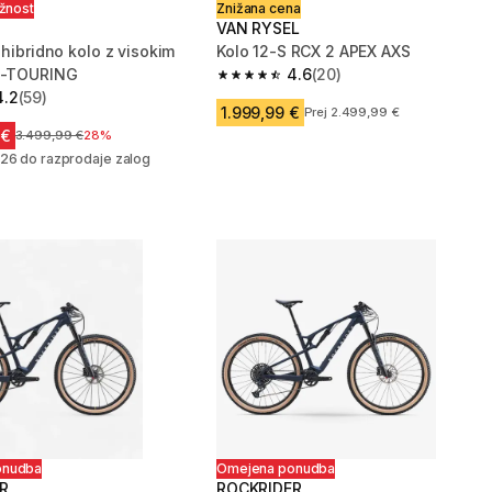
ožnost
Znižana cena
VAN RYSEL
 hibridno kolo z visokim
Kolo 12-S RCX 2 APEX AXS
 E-TOURING
4.6
(20)
4.6 od 5 zvezdic from 20 ocene
4.2
(59)
zvezdic from 59 ocene
1.999,99 €
Prej 2.499,99 €
 €
Cena pred znižanjem
3.499,99 €
28%
26 do razprodaje zalog
onudba
Omejena ponudba
R
ROCKRIDER