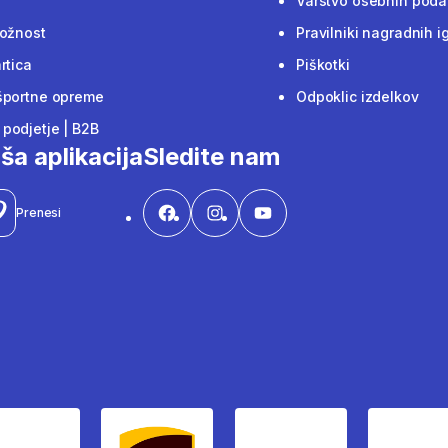
Varstvo osebnih poda
ložnost
Pravilniki nagradnih i
rtica
Piškotki
športne opreme
Odpoklic izdelkov
podjetje | B2B
ša aplikacija
Sledite nam
Prenesi