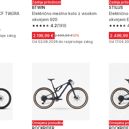
Zadnja priložnost
Zadnja pril
BTWIN
STILUS
CF TIAGRA
Električno mestno kolo z visokim
Električno
okvirjem 920
okvirjem
 236 ocene
4.2
(189)
4.2 od 5 zvezdic from 189 ocene
4.2 od 5 
ižanjem
%
2.199,99 €
2.499,99
aje zalog
Cena pred znižanjem
2.499,99 €
12%
Od 02.08.2026 do razprodaje zalog
Od 17.04.20
Omejena ponudba
Omejena p
ROCKRIDER
ROCKRIDE