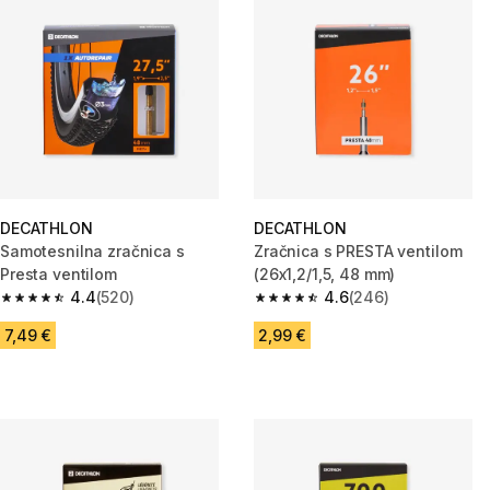
DECATHLON
DECATHLON
Samotesnilna zračnica s
Zračnica s PRESTA ventilom
Presta ventilom
(26x1,2/1,5, 48 mm)
4.4
(520)
4.6
(246)
4.4 od 5 zvezdic from 520 ocene
4.6 od 5 zvezdic from 246 oce
7,49 €
2,99 €