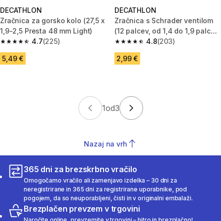
DECATHLON
DECATHLON
Zračnica za gorsko kolo (27,5 x
Zračnica s Schrader ventilom
1,9-2,5 Presta 48 mm Light)
(12 palcev, od 1,4 do 1,9 palca
4.7
(225)
preseka)
4.8
(203)
4.7 od 5 zvezdic from 225 ocene
4.8 od 5 zvezdic from 203 oce
5,49 €
2,99 €
1
od
3
Nazaj na vrh
365 dni za brezskrbno vračilo
Omogočamo vračilo ali zamenjavo izdelka – 30 dni za
neregistrirane in 365 dni za registrirane uporabnike, pod
pogojem, da so neuporabljeni, čisti in v originalni embalaži.
Brezplačen prevzem v trgovini
Naročite online, prevzemite v trgovini – hitro in brezplačno!