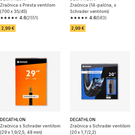
Zračnica s Presta ventilom
Zračnica (14-palčna, s
(700 x 35/45)
Schrader ventilom)
4.6
(2551)
4.6
(583)
4.6 od 5 zvezdic from 2551 ocene
4.6 od 5 zvezdic from 583 oce
2,99 €
2,99 €
DECATHLON
DECATHLON
Zračnica s Schrader ventilom
Zračnica s Schrader ventilom
(29 x 1,9/2,5, 48 mm)
(20 x 1,7/2,2)