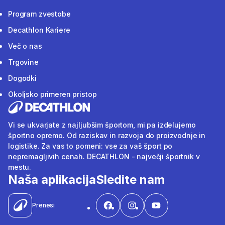
Program zvestobe
Decathlon Kariere
Več o nas
Trgovine
Dogodki
Okoljsko primeren pristop
Vi se ukvarjate z najljubšim športom, mi pa izdelujemo
športno opremo. Od raziskav in razvoja do proizvodnje in
logistike. Za vas to pomeni: vse za vaš šport po
nepremagljivih cenah. DECATHLON - največji športnik v
mestu.
Naša aplikacija
Sledite nam
Prenesi