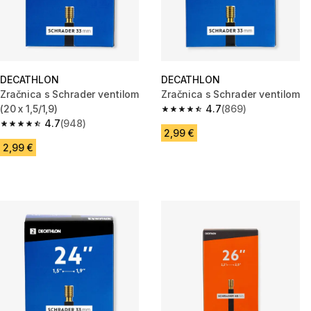
DECATHLON
DECATHLON
Zračnica s Schrader ventilom
Zračnica s Schrader ventilom
(20 x 1,5/1,9)
4.7
(869)
4.7 od 5 zvezdic from 869 oce
4.7
(948)
4.7 od 5 zvezdic from 948 ocene
2,99 €
2,99 €