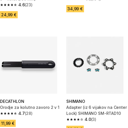
4.6 od 5 zvezdic from 184 oce
4.6
(23)
4.6 od 5 zvezdic from 23 ocene
34,99 €
24,99 €
DECATHLON
SHIMANO
Orodje za kolutno zavoro 2 v 1
Adapter (iz 6 vijakov na Center
4.7
(28)
Lock) SHIMANO SM-RTAD10
4.7 od 5 zvezdic from 28 ocene
4.0
(3)
4.0 od 5 zvezdic from 3 ocene
11,99 €