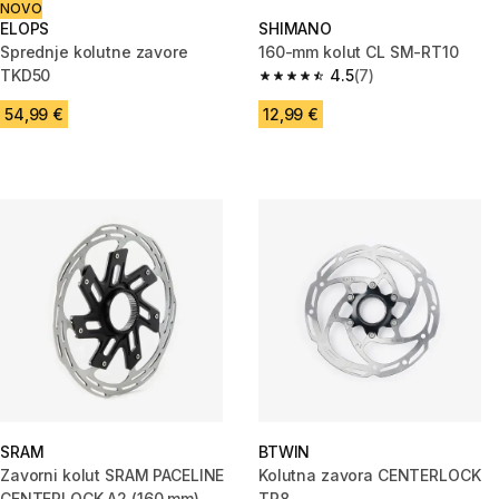
NOVO
ELOPS
SHIMANO
Sprednje kolutne zavore
160-mm kolut CL SM-RT10
TKD50
4.5
(7)
4.5 od 5 zvezdic from 7 ocene
54,99 €
12,99 €
SRAM
BTWIN
Zavorni kolut SRAM PACELINE
Kolutna zavora CENTERLOCK
CENTERLOCK A2 (160 mm)
TR8