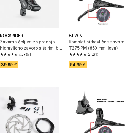
ROCKRIDER
BTWIN
Zavorna čeljust za prednjo
Komplet hidravlične zavore
hidravlično zavoro s štirimi bati
T275 PM (850 mm, leva)
M530 z bovdnom
4.7
(8)
5.0
(1)
4.7 od 5 zvezdic from 8 ocene
5.0 od 5 zvezdic from 1 ocene
39,99 €
54,99 €