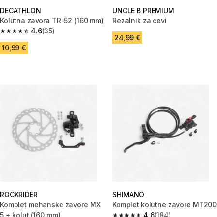
DECATHLON
UNCLE B PREMIUM
Kolutna zavora TR-52 (160 mm)
Rezalnik za cevi
4.6
(35)
4.6 od 5 zvezdic from 35 ocene
24,99 €
10,99 €
ROCKRIDER
SHIMANO
Komplet mehanske zavore MX
Komplet kolutne zavore MT200
5 + kolut (160 mm)
4.6
(184)