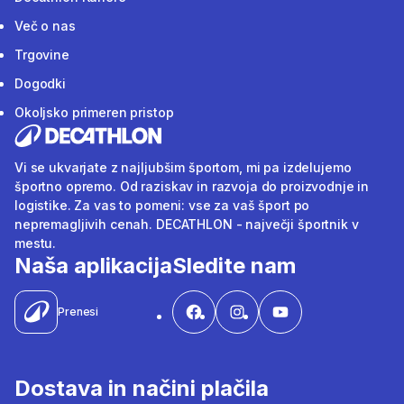
Več o nas
Trgovine
Dogodki
Okoljsko primeren pristop
Vi se ukvarjate z najljubšim športom, mi pa izdelujemo
športno opremo. Od raziskav in razvoja do proizvodnje in
logistike. Za vas to pomeni: vse za vaš šport po
nepremagljivih cenah. DECATHLON - največji športnik v
mestu.
Naša aplikacija
Sledite nam
Prenesi
Dostava in načini plačila