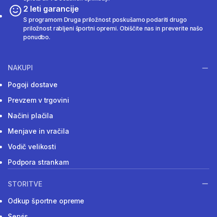
2 leti garancije
S programom Druga priložnost poskušamo podariti drugo
priložnost rabljeni športni opremi. Obiščite nas in preverite našo
ponudbo.
NAKUPI
Pogoji dostave
Prevzem v trgovini
Načini plačila
Menjave in vračila
Vodič velikosti
Podpora strankam
STORITVE
Odkup športne opreme
Servis