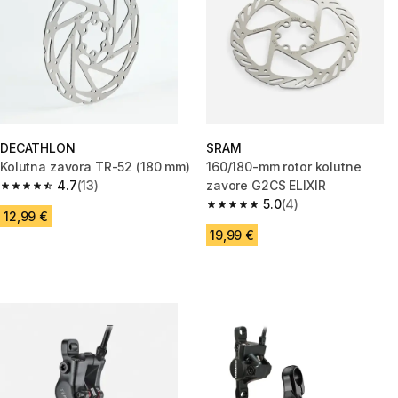
DECATHLON
SRAM
Kolutna zavora TR-52 (180 mm)
160/180-mm rotor kolutne
4.7
(13)
zavore G2CS ELIXIR
4.7 od 5 zvezdic from 13 ocene
5.0
(4)
5.0 od 5 zvezdic from 4 ocene
12,99 €
19,99 €