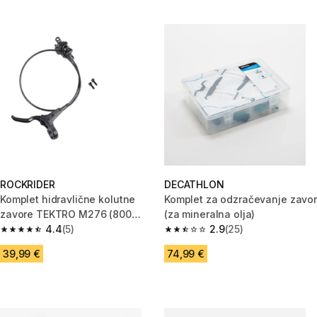
ROCKRIDER
DECATHLON
Komplet hidravlične kolutne
Komplet za odzračevanje zavor
zavore TEKTRO M276 (800
(za mineralna olja)
/1400 / 1450 mm)
4.4
(5)
2.9
(25)
4.4 od 5 zvezdic from 5 ocene
2.9 od 5 zvezdic from 25 ocene
39,99 €
74,99 €