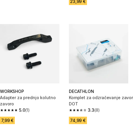
23,99 €
WORKSHOP
DECATHLON
Adapter za prednjo kolutno
Komplet za odzračevanje zavor
zavoro
DOT
5.0
(1)
3.3
(8)
5.0 od 5 zvezdic from 1 ocene
3.3 od 5 zvezdic from 8 ocene
7,99 €
74,99 €