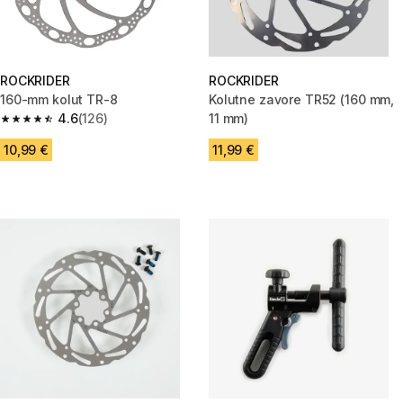
ROCKRIDER
ROCKRIDER
160-mm kolut TR-8
Kolutne zavore TR52 (160 mm,
4.6
(126)
11 mm)
4.6 od 5 zvezdic from 126 ocene
10,99 €
11,99 €