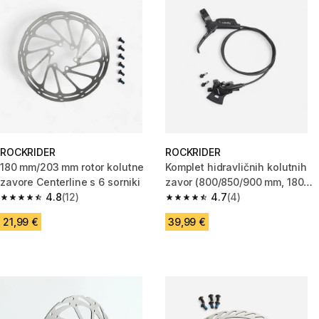
ROCKRIDER
ROCKRIDER
180 mm/203 mm rotor kolutne
Komplet hidravličnih kolutnih
zavore Centerline s 6 sorniki
zavor (800/850/900 mm, 180
4.8
(12)
mm)
4.7
(4)
4.8 od 5 zvezdic from 12 ocene
4.7 od 5 zvezdic from 4 ocene
21,99 €
39,99 €