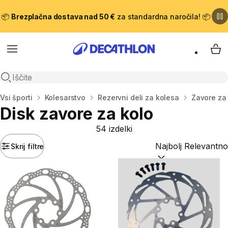
📦
Brezplačna dostava nad 50 €
za standardna naročila! 📦
Meni
Moj
Odpri iskanje
Domov
Vsi športi
Kolesarstvo
Rezervni deli za kolesa
Zavore za
Disk zavore za kolo
54 izdelki
Skrij filtre
Razvrsti po:
(optiona