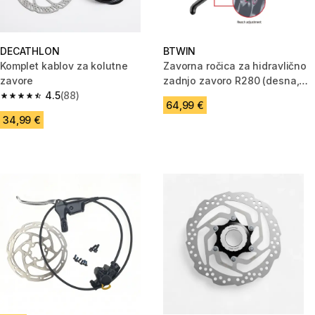
DECATHLON
BTWIN
Komplet kablov za kolutne
Zavorna ročica za hidravlično
zavore
zadnjo zavoro R280 (desna,
4.5
(88)
brez rotorja)
4.5 od 5 zvezdic from 88 ocene
64,99 €
34,99 €