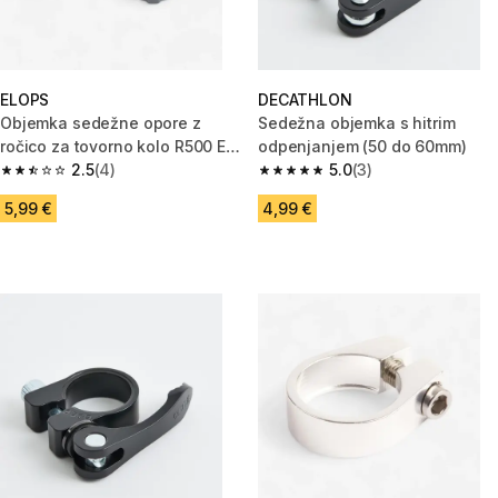
ELOPS
DECATHLON
Objemka sedežne opore z
Sedežna objemka s hitrim
ročico za tovorno kolo R500 E
odpenjanjem (50 do 60mm)
(40 mm/34 mm)
2.5
(4)
5.0
(3)
2.5 od 5 zvezdic from 4 ocene
5.0 od 5 zvezdic from 3 ocene
5,99 €
4,99 €