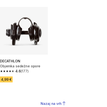
DECATHLON
Objemka sedežne opore
4.6
(177)
4.6 od 5 zvezdic from 177 ocene
4,99 €
Nazaj na vrh