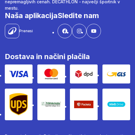
nepremagljivih cenah. DECATHLON - največji športnik v
mestu.
Naša aplikacija
Sledite nam
Prenesi
Dostava in načini plačila
Visa
Mastercard
Dpd
Gls
Ups
Intereuropa
Packeta Sledenje pošilj
WOLT