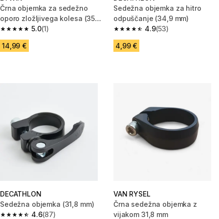
Črna objemka za sedežno
Sedežna objemka za hitro
oporo zložljivega kolesa (35
odpuščanje (34,9 mm)
mm)
5.0
(1)
4.9
(53)
5.0 od 5 zvezdic from 1 ocene
4.9 od 5 zvezdic from 53 ocene
14,99 €
4,99 €
DECATHLON
VAN RYSEL
Sedežna objemka (31,8 mm)
Črna sedežna objemka z
4.6
(87)
vijakom 31,8 mm