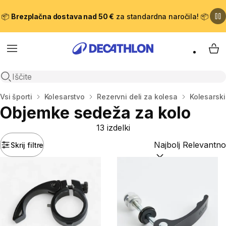
📦
Brezplačna dostava nad 50 €
za standardna naročila! 📦
Meni
Moj
Odpri iskanje
Domov
Vsi športi
Kolesarstvo
Rezervni deli za kolesa
Kolesarski
Objemke sedeža za kolo
13 izdelki
Skrij filtre
Razvrsti po:
(optiona