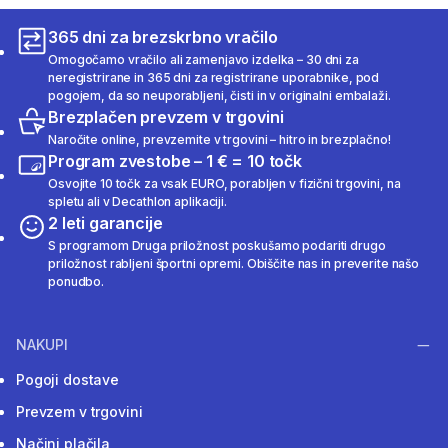
365 dni za brezskrbno vračilo
Omogočamo vračilo ali zamenjavo izdelka – 30 dni za
neregistrirane in 365 dni za registrirane uporabnike, pod
pogojem, da so neuporabljeni, čisti in v originalni embalaži.
Brezplačen prevzem v trgovini
Naročite online, prevzemite v trgovini – hitro in brezplačno!
Program zvestobe – 1 € = 10 točk
Osvojite 10 točk za vsak EURO, porabljen v fizični trgovini, na
spletu ali v Decathlon aplikaciji.
2 leti garancije
S programom Druga priložnost poskušamo podariti drugo
priložnost rabljeni športni opremi. Obiščite nas in preverite našo
ponudbo.
NAKUPI
Pogoji dostave
Prevzem v trgovini
Načini plačila