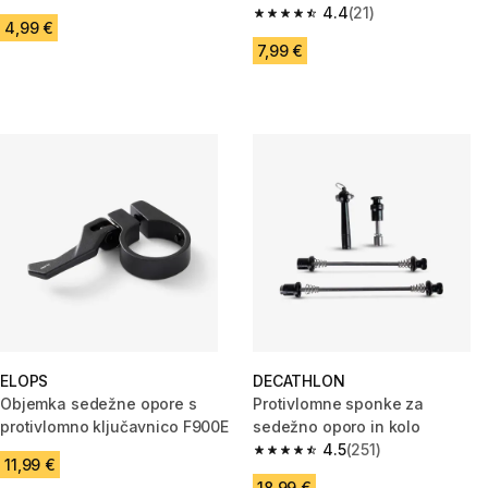
4.6 od 5 zvezdic from 87 ocene
4.4
(21)
4.4 od 5 zvezdic from 21 ocene
4,99 €
7,99 €
ELOPS
DECATHLON
Objemka sedežne opore s
Protivlomne sponke za
protivlomno ključavnico F900E
sedežno oporo in kolo
4.5
(251)
4.5 od 5 zvezdic from 251 ocen
11,99 €
18,99 €