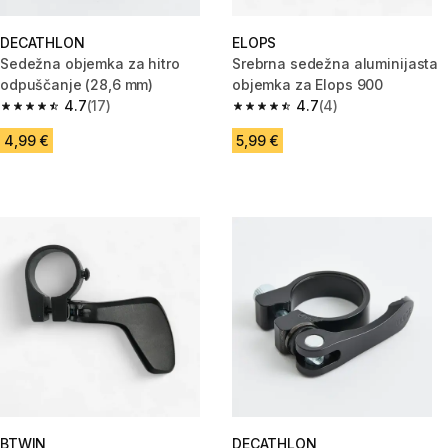
DECATHLON
ELOPS
Sedežna objemka za hitro
Srebrna sedežna aluminijasta
odpuščanje (28,6 mm)
objemka za Elops 900
4.7
(17)
4.7
(4)
4.7 od 5 zvezdic from 17 ocene
4.7 od 5 zvezdic from 4 ocene
4,99 €
5,99 €
BTWIN
DECATHLON