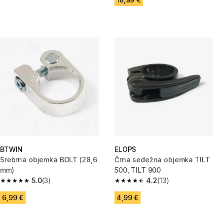
BTWIN
ELOPS
Srebrna objemka BOLT (28,6
Črna sedežna objemka TILT
mm)
500, TILT 900
5.0
(3)
4.2
(13)
5.0 od 5 zvezdic from 3 ocene
4.2 od 5 zvezdic from 13 ocene
6,99 €
4,99 €