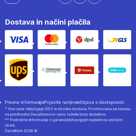
Dostava in načini plačila
Visa
Mastercard
Dpd
Gls
Ups
Intereuropa
Packeta Sledenje pošilj
WOLT
Pravne informacije
Prijavite ranljivost
Izjava o dostopnosti
* Vse cene vključujejo DDV in stroške dostave. Prvotna cena se nanaša
na predhodno Decathlonovo ceno. Izdelki brez dodatkov.
** Podrobne informacije o garancijskih pogojih najdete na ustrezni
strani.
Decathlon 2026 ©