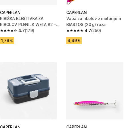
CAPERLAN
CAPERLAN
RIBIŠKA BLESTIVKA ZA
Vaba za ribolov z metanjem
RIBOLOV PLENILK WETA #2 –
BIASTOS (20 g) roza
ZLATA
4.7
(179)
4.7
(250)
4.7 od 5 zvezdic from 179 ocene
4.7 od 5 zvezdic from 250 oce
1,79 €
4,49 €
CAPERLAN
CAPERLAN