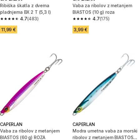
Ribiška škatla z dvema
Vaba za ribolov z metanjem
pladnjema BX 2 T (5,3 l)
BIASTOS (10 g) roza
4.7
(483)
4.7
(175)
4.7 od 5 zvezdic from 483 ocene
4.7 od 5 zvezdic from 175 ocen
11,99 €
3,99 €
CAPERLAN
CAPERLAN
Vaba za ribolov z metanjem
Modra umetna vaba za morski
BIASTOS (60 g) ROZA
ribolov z metanjem BIASTOS