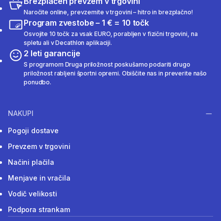
Brezplačen prevzem v trgovini
Naročite online, prevzemite v trgovini – hitro in brezplačno!
Program zvestobe – 1 € = 10 točk
Osvojite 10 točk za vsak EURO, porabljen v fizični trgovini, na
spletu ali v Decathlon aplikaciji.
2 leti garancije
S programom Druga priložnost poskušamo podariti drugo
priložnost rabljeni športni opremi. Obiščite nas in preverite našo
ponudbo.
NAKUPI
Pogoji dostave
Prevzem v trgovini
Načini plačila
Menjave in vračila
Vodič velikosti
Podpora strankam