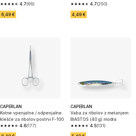
4.7
(66)
(20 g)
4.7
(250)
4.7 od 5 zvezdic from 66 ocene
4.7 od 5 zvezdic from 250 oce
6,49 €
4,49 €
CAPERLAN
CAPERLAN
Kotne vpenjalne / odpenjalne
Vaba za ribolov z metanjem
klešče za ribolov postrvi F-100
BIASTOS (40 g) modra
4.6
(177)
4.5
(131)
4.6 od 5 zvezdic from 177 ocene
4.5 od 5 zvezdic from 131 ocen