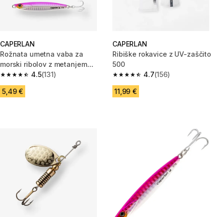
CAPERLAN
CAPERLAN
Rožnata umetna vaba za
Ribiške rokavice z UV-zaščito
morski ribolov z metanjem
500
BIASTOS (40 g)
4.5
(131)
4.7
(156)
4.5 od 5 zvezdic from 131 ocene
4.7 od 5 zvezdic from 156 ocen
5,49 €
11,99 €