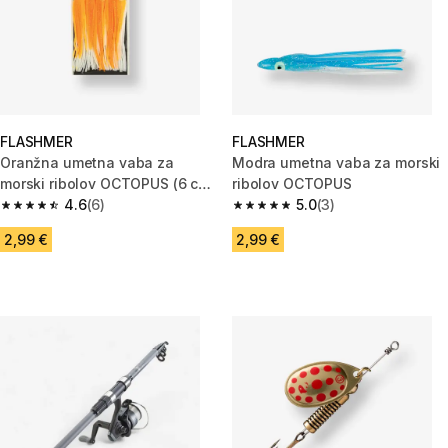
FLASHMER
FLASHMER
Oranžna umetna vaba za
Modra umetna vaba za morski
morski ribolov OCTOPUS (6 cm,
ribolov OCTOPUS
5 kosov)
4.6
(6)
5.0
(3)
4.6 od 5 zvezdic from 6 ocene
5.0 od 5 zvezdic from 3 ocene
2,99 €
2,99 €