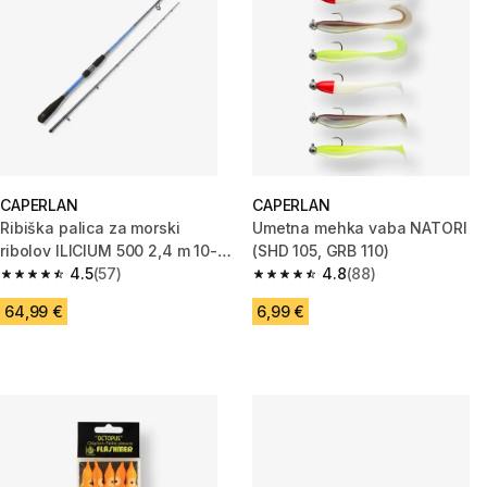
CAPERLAN
CAPERLAN
Ribiška palica za morski
Umetna mehka vaba NATORI
ribolov ILICIUM 500 2,4 m 10-
(SHD 105, GRB 110)
40 g
4.5
(57)
4.8
(88)
4.5 od 5 zvezdic from 57 ocene
4.8 od 5 zvezdic from 88 ocen
64,99 €
6,99 €