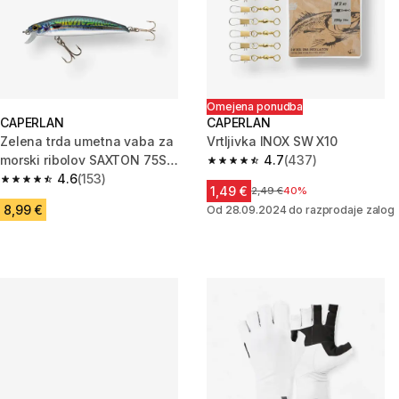
Omejena ponudba
CAPERLAN
CAPERLAN
Zelena trda umetna vaba za
Vrtljivka INOX SW X10
morski ribolov SAXTON 75S
4.7
(437)
4.7 od 5 zvezdic from 437 oce
MAQUEREAU
4.6
(153)
4.6 od 5 zvezdic from 153 ocene
1,49 €
Cena pred znižanjem
2,49 €
40%
8,99 €
Od 28.09.2024 do razprodaje zalog