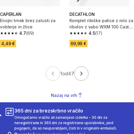
CAPERLAN
DECATHLON
Enojni trnek brez zalusti za
Komplet ribiške palice z rolo za
voblerje in žlice
ribolov z vabo WXM 100 Cast
4.7
(69)
2,00 m M 7-21 g
4.5
(17)
4.7 od 5 zvezdic from 69 ocene
4.5 od 5 zvezdic from 17 ocene
4,49 €
69,99 €
1
od
47
Nazaj na vrh
365 dni za brezskrbno vračilo
Omogočamo vračilo ali zamenjavo izdelka – 30 dni za
neregistrirane in 365 dni za registrirane uporabnike, pod
pogojem, da so neuporabljeni, čisti in v originalni embalaži.