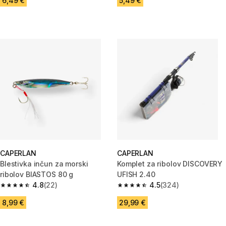
6,49 €
5,49 €
CAPERLAN
CAPERLAN
Blestivka inčun za morski
Komplet za ribolov DISCOVERY
ribolov BIASTOS 80 g
UFISH 2.40
4.8
(22)
4.5
(324)
4.8 od 5 zvezdic from 22 ocene
4.5 od 5 zvezdic from 324 oce
8,99 €
29,99 €