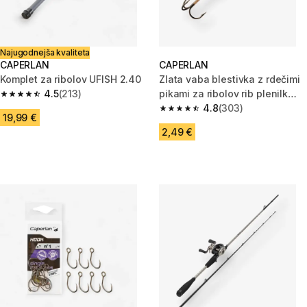
Najugodnejša kvaliteta
CAPERLAN
CAPERLAN
Komplet za ribolov UFISH 2.40
Zlata vaba blestivka z rdečimi
4.5
(213)
pikami za ribolov rib plenilk
4.5 od 5 zvezdic from 213 ocene
WETA
4.8
(303)
4.8 od 5 zvezdic from 303 oce
19,99 €
2,49 €