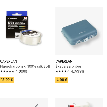
CAPERLAN
CAPERLAN
Fluorokarbonski 100% silk Soft
Škatla za pribor
4.6
(69)
4.7
(391)
4.6 od 5 zvezdic from 69 ocene
4.7 od 5 zvezdic from 391 ocen
13,99 €
4,99 €