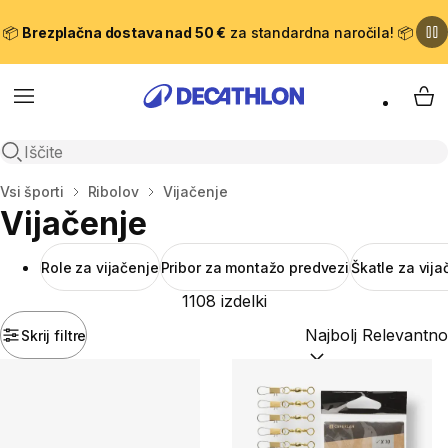
📦
Brezplačna dostava nad 50 €
za standardna naročila! 📦
Meni
Moj
Odpri iskanje
Domov
Vsi športi
Ribolov
Vijačenje
Vijačenje
Role za vijačenje
Pribor za montažo predvezi
Škatle za vija
1108 izdelki
Skrij filtre
Razvrsti po:
(optiona