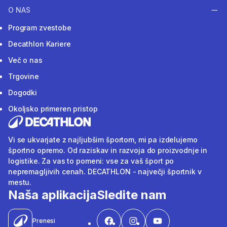
O NAS
Program zvestobe
Decathlon Kariere
Več o nas
Trgovine
Dogodki
Okoljsko primeren pristop
Vi se ukvarjate z najljubšim športom, mi pa izdelujemo
športno opremo. Od raziskav in razvoja do proizvodnje in
logistike. Za vas to pomeni: vse za vaš šport po
nepremagljivih cenah. DECATHLON - največji športnik v
mestu.
Naša aplikacija
Sledite nam
Prenesi