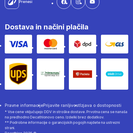
Prenesi
Dostava in načini plačila
Visa
Mastercard
Dpd
Gls
Ups
Intereuropa
Packeta Sledenje pošilj
WOLT
Pravne informacije
Prijavite ranljivost
Izjava o dostopnosti
* Vse cene vključujejo DDV in stroške dostave. Prvotna cena se nanaša
na predhodno Decathlonovo ceno. Izdelki brez dodatkov.
** Podrobne informacije o garancijskih pogojih najdete na ustrezni
strani.