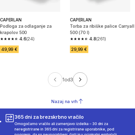
CAPERLAN
CAPERLAN
Podloga za odlaganje za
Torba za ribiške palice Carryall
krapolov 500
500 (70 l)
4.6
(24)
4.8
(261)
4.6 od 5 zvezdic from 24 ocene
4.8 od 5 zvezdic from 261 ocen
49,99 €
29,99 €
1
od
3
Nazaj na vrh
365 dni za brezskrbno vračilo
Omogočamo vračilo ali zamenjavo izdelka – 30 dni za
neregistrirane in 365 dni za registrirane uporabnike, pod
pogojem, da so neuporabljeni, čisti in v originalni embalaži.