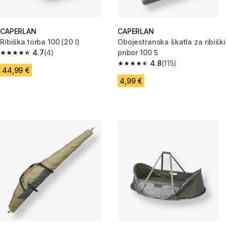
CAPERLAN
CAPERLAN
Ribiška torba 100 (20 l)
Obojestranska škatla za ribiški
4.7
(4)
pribor 100 S
4.7 od 5 zvezdic from 4 ocene
4.8
(115)
4.8 od 5 zvezdic from 115 ocen
44,99 €
4,99 €