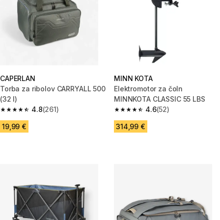
CAPERLAN
MINN KOTA
Torba za ribolov CARRYALL 500
Elektromotor za čoln
(32 l)
MINNKOTA CLASSIC 55 LBS
4.8
(261)
4.6
(52)
4.8 od 5 zvezdic from 261 ocene
4.6 od 5 zvezdic from 52 ocene
19,99 €
314,99 €