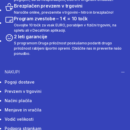
Brezplačen prevzem v trgovini
Naročite online, prevzemite v trgovini – hitro in brezplačno!
Program zvestobe – 1 € = 10 točk
Osvojite 10 točk za vsak EURO, porabljen v fizični trgovini, na
spletu ali v Decathlon aplikaciji.
2 leti garancije
S programom Druga priložnost poskušamo podariti drugo
priložnost rabljeni športni opremi. Obiščite nas in preverite našo
ponudbo.
NAKUPI
Pogoji dostave
Prevzem v trgovini
Načini plačila
Menjave in vračila
Vodič velikosti
Podpora strankam