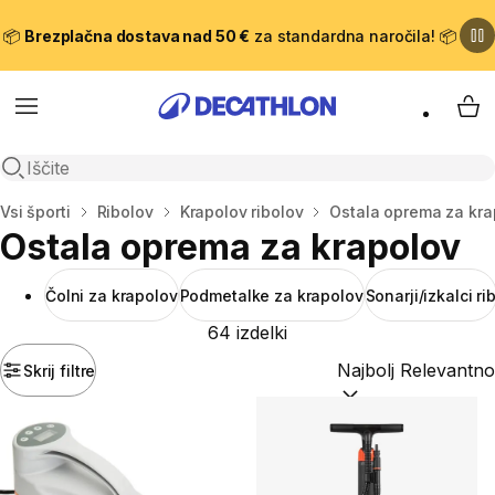
📦
Brezplačna dostava nad 50 €
za standardna naročila! 📦
Meni
Moj
Odpri iskanje
Domov
Vsi športi
Ribolov
Krapolov ribolov
Ostala oprema za kra
Ostala oprema za krapolov
Čolni za krapolov
Podmetalke za krapolov
Sonarji/izkalci ri
64 izdelki
Skrij filtre
Razvrsti po:
(optiona