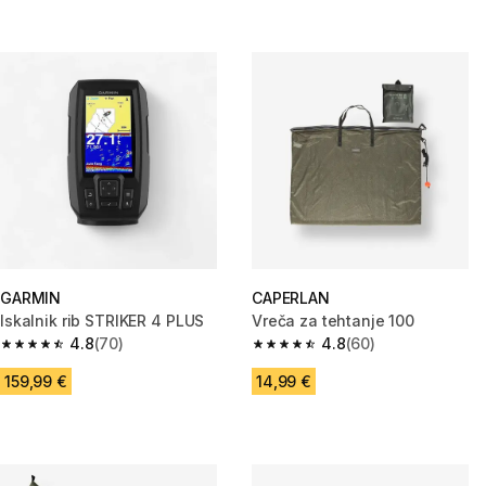
GARMIN
CAPERLAN
Iskalnik rib STRIKER 4 PLUS
Vreča za tehtanje 100
4.8
(70)
4.8
(60)
4.8 od 5 zvezdic from 70 ocene
4.8 od 5 zvezdic from 60 ocen
159,99 €
14,99 €