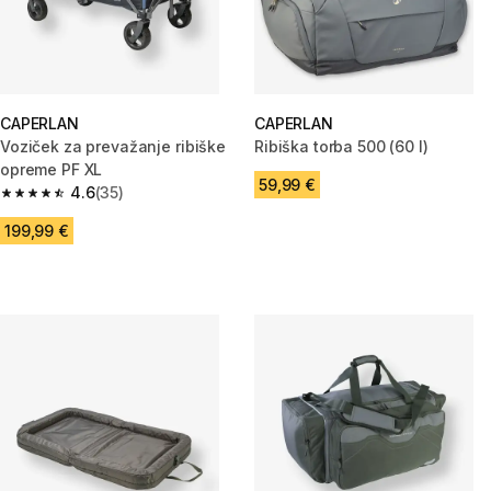
CAPERLAN
CAPERLAN
Voziček za prevažanje ribiške
Ribiška torba 500 (60 l)
opreme PF XL
59,99 €
4.6
(35)
4.6 od 5 zvezdic from 35 ocene
199,99 €