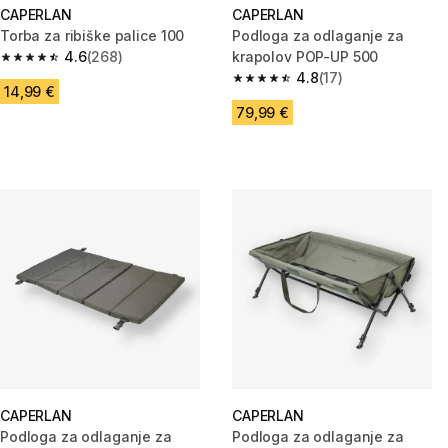
CAPERLAN
CAPERLAN
Torba za ribiške palice 100
Podloga za odlaganje za
4.6
(268)
krapolov POP-UP 500
4.6 od 5 zvezdic from 268 ocene
4.8
(17)
4.8 od 5 zvezdic from 17 ocene
14,99 €
79,99 €
CAPERLAN
CAPERLAN
Podloga za odlaganje za
Podloga za odlaganje za