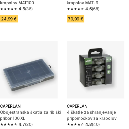
krapolov MAT100
krapolov MAT-9
4.6
(36)
4.6
(68)
4.6 od 5 zvezdic from 36 ocene
4.6 od 5 zvezdic from 68 ocen
24,99 €
79,99 €
CAPERLAN
CAPERLAN
Obojestranska škatla za ribiški
4 škatle za shranjevanje
pribor 100 XL
pripomočkov za krapolov
4.7
(20)
4.8
(40)
4.7 od 5 zvezdic from 20 ocene
4.8 od 5 zvezdic from 40 ocen