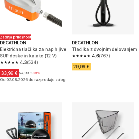
Zadnja priložnost
DECATHLON
DECATHLON
Električna tlačilka za napihljive
Tlačilka z dvojnim delovanjem
SUP deske in kajake (12 V)
4.6
(767)
4.6 od 5 zvezdic from 767 oce
4.3
(534)
4.3 od 5 zvezdic from 534 ocene
29,99 €
33,99 €
Cena pred znižanjem
54,99 €
38%
Od 02.08.2026 do razprodaje zalog