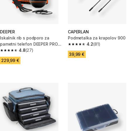
DEEPER
CAPERLAN
Iskalnik rib s podporo za
Podmetalka za krapolov 900
pametni telefon DEEPER PRO
4.2
(81)
4.2 od 5 zvezdic from 81 ocene
PLUS 2
4.8
(27)
4.8 od 5 zvezdic from 27 ocene
39,99 €
229,99 €