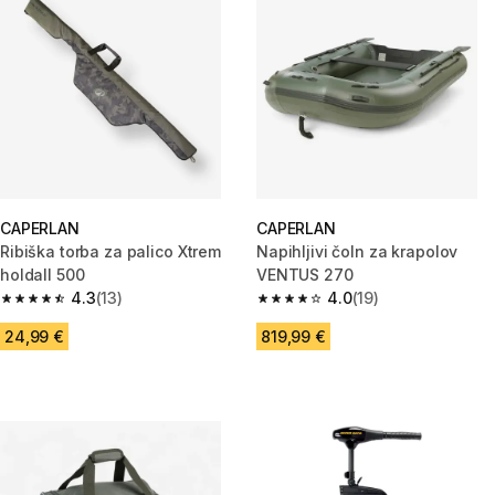
CAPERLAN
CAPERLAN
Ribiška torba za palico Xtrem
Napihljivi čoln za krapolov
holdall 500
VENTUS 270
4.3
(13)
4.0
(19)
4.3 od 5 zvezdic from 13 ocene
4.0 od 5 zvezdic from 19 ocene
24,99 €
819,99 €