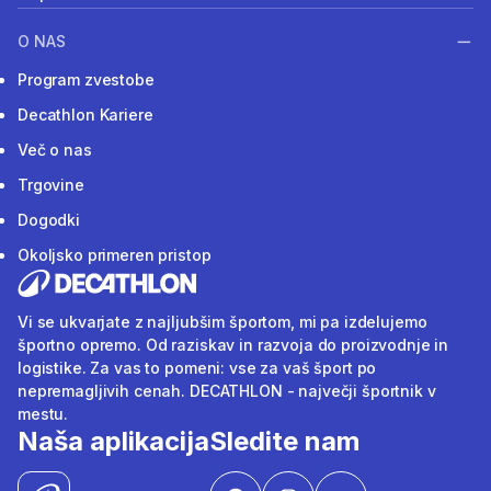
O NAS
Program zvestobe
Decathlon Kariere
Več o nas
Trgovine
Dogodki
Okoljsko primeren pristop
Vi se ukvarjate z najljubšim športom, mi pa izdelujemo
športno opremo. Od raziskav in razvoja do proizvodnje in
logistike. Za vas to pomeni: vse za vaš šport po
nepremagljivih cenah. DECATHLON - največji športnik v
mestu.
Naša aplikacija
Sledite nam