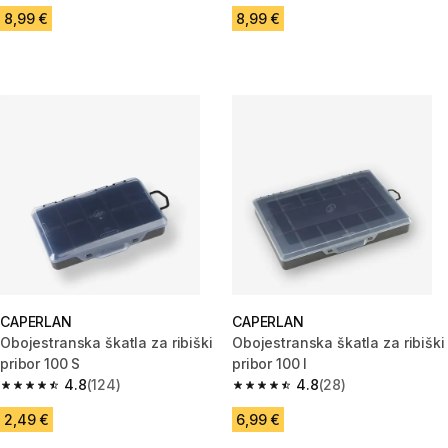
8,99 €
8,99 €
CAPERLAN
CAPERLAN
Obojestranska škatla za ribiški
Obojestranska škatla za ribiški
pribor 100 S
pribor 100 l
4.8
(124)
4.8
(28)
4.8 od 5 zvezdic from 124 ocene
4.8 od 5 zvezdic from 28 ocen
2,49 €
6,99 €