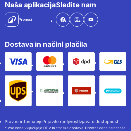
Naša aplikacija
Sledite nam
Prenesi
Dostava in načini plačila
Visa
Mastercard
Dpd
Gls
Ups
Intereuropa
Packeta Sledenje pošilj
WOLT
Pravne informacije
Prijavite ranljivost
Izjava o dostopnosti
* Vse cene vključujejo DDV in stroške dostave. Prvotna cena se nanaša