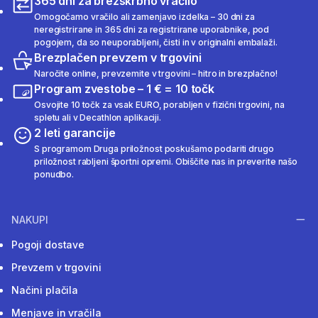
365 dni za brezskrbno vračilo
Omogočamo vračilo ali zamenjavo izdelka – 30 dni za
neregistrirane in 365 dni za registrirane uporabnike, pod
pogojem, da so neuporabljeni, čisti in v originalni embalaži.
Brezplačen prevzem v trgovini
Naročite online, prevzemite v trgovini – hitro in brezplačno!
Program zvestobe – 1 € = 10 točk
Osvojite 10 točk za vsak EURO, porabljen v fizični trgovini, na
spletu ali v Decathlon aplikaciji.
2 leti garancije
S programom Druga priložnost poskušamo podariti drugo
priložnost rabljeni športni opremi. Obiščite nas in preverite našo
ponudbo.
NAKUPI
Pogoji dostave
Prevzem v trgovini
Načini plačila
Menjave in vračila