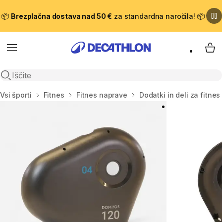
📦
Brezplačna dostava nad 50 €
za standardna naročila! 📦
Meni
Moj
Odpri iskanje
Domov
Vsi športi
Fitnes
Fitnes naprave
Dodatki in deli za fitne