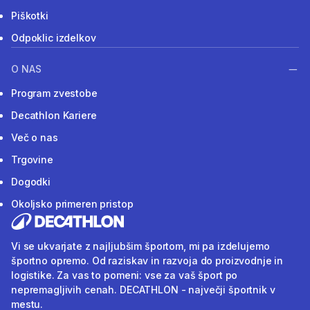
Piškotki
Odpoklic izdelkov
O NAS
Program zvestobe
Decathlon Kariere
Več o nas
Trgovine
Dogodki
Okoljsko primeren pristop
Vi se ukvarjate z najljubšim športom, mi pa izdelujemo
športno opremo. Od raziskav in razvoja do proizvodnje in
logistike. Za vas to pomeni: vse za vaš šport po
nepremagljivih cenah. DECATHLON - največji športnik v
mestu.