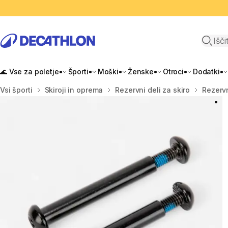
Odpri i
🌊 Vse za poletje
Športi
Moški
Ženske
Otroci
Dodatki
Domov
Vsi športi
Skiroji in oprema
Rezervni deli za skiro
Rezervn