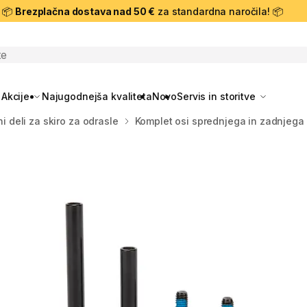
📦
Brezplačna dostava nad 50 €
za standardna naročila! 📦
skanje
Akcije
Najugodnejša kvaliteta
Novo
Servis in storitve
i deli za skiro za odrasle
Komplet osi sprednjega in zadnjega 