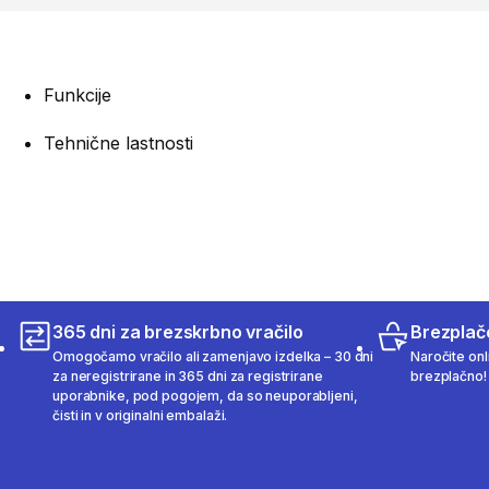
Funkcije
Tehnične lastnosti
365 dni za brezskrbno vračilo
Brezplač
Omogočamo vračilo ali zamenjavo izdelka – 30 dni
Naročite onli
za neregistrirane in 365 dni za registrirane
brezplačno!
uporabnike, pod pogojem, da so neuporabljeni,
čisti in v originalni embalaži.