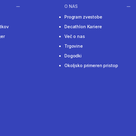
O NAS
Program zvestobe
tkov
Decathlon Kariere
ger
Več o nas
Trgovine
Dogodki
Okoljsko primeren pristop