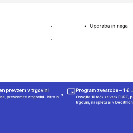
Uporaba in nega
en prevzem v trgovini
Program zvestobe – 1 € =
ne, prevzemite v trgovini – hitro in
Osvojite 10 točk za vsak EURO, po
trgovini, na spletu ali v Decathlon 