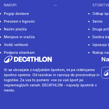
NAKUPI
STORITV
Pogoji dostave
Odkup šp
Prevzem v trgovini
Servis
Načini plačila
Druga pri
Menjave in vračila
Darilna ka
Vodič velikosti
Izposoja 
Podpora strankam
Nakup na 
Na
Vi se ukvarjate z najljubšim športom, mi pa izdelujemo
športno opremo. Od raziskav in razvoja do proizvodnje in
logistike. Za vas to pomeni: vse za vaš šport po
nepremagljivih cenah. DECATHLON - največji športnik v
mestu.