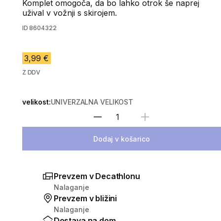
Komplet omogoča, da bo lahko otrok še naprej
užival v vožnji s skirojem.
ID
8604322
3,99 €
Z DDV
velikost:
UNIVERZALNA VELIKOST
Izberite količino
Dodaj v košarico
Prevzem v Decathlonu
Nalaganje
Prevzem v bližini
Nalaganje
Dostava na dom