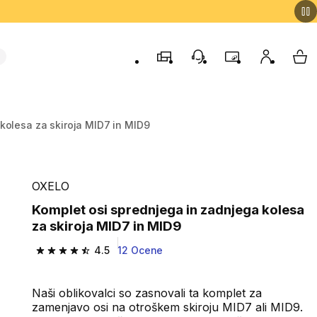
Trgovine
Podporo strankam
Program zvestob
Moj račun
Moj
kolesa za skiroja MID7 in MID9
OXELO
Komplet osi sprednjega in zadnjega kolesa
za skiroja MID7 in MID9
4.5
12 Ocene
4.5 od 5 zvezdic from 12 ocene
Naši oblikovalci so zasnovali ta komplet za
zamenjavo osi na otroškem skiroju MID7 ali MID9.