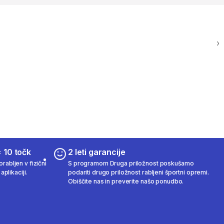
 10 točk
2 leti garancije
rabljen v fizični
S programom Druga priložnost poskušamo
aplikaciji.
podariti drugo priložnost rabljeni športni opremi.
Obiščite nas in preverite našo ponudbo.