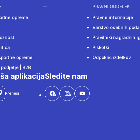
E
PRAVNI ODDELEK
ortne opreme
Pravne informacije
Varstvo osebnih poda
ložnost
Pravilniki nagradnih i
rtica
Piškotki
športne opreme
Odpoklic izdelkov
podjetje | B2B
ša aplikacija
Sledite nam
Prenesi