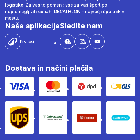
logistike. Za vas to pomeni: vse za vaš šport po
nepremagljivih cenah. DECATHLON - največji športnik v
mestu.
Naša aplikacija
Sledite nam
Prenesi
Dostava in načini plačila
Visa
Mastercard
Dpd
Gls
Ups
Intereuropa
Packeta Sledenje pošilj
WOLT