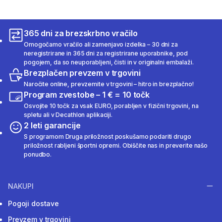
365 dni za brezskrbno vračilo
Omogočamo vračilo ali zamenjavo izdelka – 30 dni za
neregistrirane in 365 dni za registrirane uporabnike, pod
pogojem, da so neuporabljeni, čisti in v originalni embalaži.
Brezplačen prevzem v trgovini
Naročite online, prevzemite v trgovini – hitro in brezplačno!
Program zvestobe – 1 € = 10 točk
Osvojite 10 točk za vsak EURO, porabljen v fizični trgovini, na
spletu ali v Decathlon aplikaciji.
2 leti garancije
S programom Druga priložnost poskušamo podariti drugo
priložnost rabljeni športni opremi. Obiščite nas in preverite našo
ponudbo.
NAKUPI
Pogoji dostave
Prevzem v trgovini