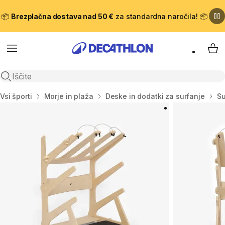
📦
Brezplačna dostava nad 50 €
za standardna naročila! 📦
Meni
Moj
Odpri iskanje
Domov
Vsi športi
Morje in plaža
Deske in dodatki za surfanje
Su