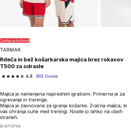
Zadnja priložnost
TARMAK
Rdeča in bež košarkarska majica brez rokavov
T500 za odrasle
4.8
903 Ocene
4.8 od 5 zvezdic from 903 ocene
Majica je namenjena naprednim igralcem. Primerna je za
ogrevanje in treninge.
Majica je zasnovana za igranje košarke. Zračna majica, ki
vas ohranja suhe med treningi. Nosite jo lahko na obeh
straneh.
ID
8773754