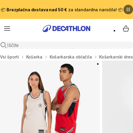
📦
Brezplačna dostava nad 50 €
za standardna naročila! 📦
Meni
Moj
Odpri iskanje
Domov
Vsi športi
Košarka
Košarkarska oblačila
Košarkarski dres