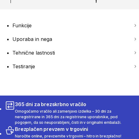
Funkcije
Uporaba in nega
Tehnične lastnosti
Testiranje
365 dni za brezskrbno vračilo
Omogočamo vračilo ali zamenjavo izdelka – 30 dni za
neregistrirane in 365 dni za registrirane uporabnike, pod
pogojem, da so neuporabljeni, čisti in v originalni embalaži.
Brezplačen prevzem v trgovini
Naročite online, prevzemite v trgovini – hitro in brezplačno!