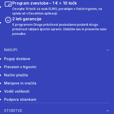
Program zvestobe – 1 € = 10 točk
Osvojite 10 točk za vsak EURO, porabljen v fizični trgovini, na
spletu ali v Decathlon aplikaciji.
2 leti garancije
S programom Druga priložnost poskušamo podariti drugo
priložnost rabljeni športni opremi. Obiščite nas in preverite našo
ponudbo.
NAKUPI
Pogoji dostave
Prevzem v trgovini
Načini plačila
Menjave in vračila
Vodič velikosti
Podpora strankam
STORITVE