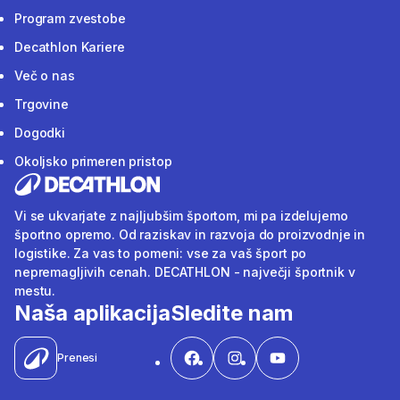
Program zvestobe
Decathlon Kariere
Več o nas
Trgovine
Dogodki
Okoljsko primeren pristop
Vi se ukvarjate z najljubšim športom, mi pa izdelujemo
športno opremo. Od raziskav in razvoja do proizvodnje in
logistike. Za vas to pomeni: vse za vaš šport po
nepremagljivih cenah. DECATHLON - največji športnik v
mestu.
Naša aplikacija
Sledite nam
Prenesi