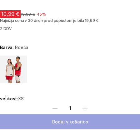
10,99 €
Cena pred znižanjem
19,99 €
-45%
Najnižja cena v 30 dneh pred popustom je bila 19,99 €
Z DDV
Barva:
Rdeča
Choose a variant
velikost:
XS
Izberite količino
Dodaj v košarico