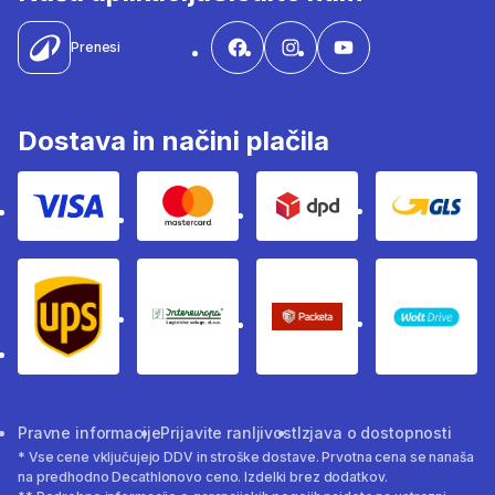
Prenesi
Dostava in načini plačila
Visa
Mastercard
Dpd
Gls
Ups
Intereuropa
Packeta Sledenje pošilj
WOLT
Pravne informacije
Prijavite ranljivost
Izjava o dostopnosti
* Vse cene vključujejo DDV in stroške dostave. Prvotna cena se nanaša
na predhodno Decathlonovo ceno. Izdelki brez dodatkov.