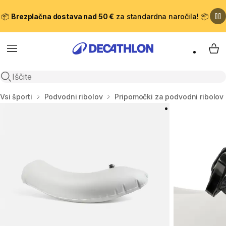
📦
Brezplačna dostava nad 50 €
za standardna naročila! 📦
Meni
Moj
Odpri iskanje
Domov
Vsi športi
Podvodni ribolov
Pripomočki za podvodni ribolov