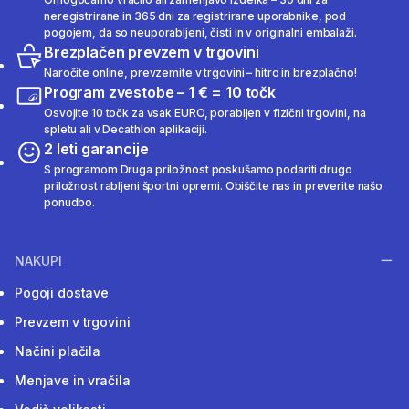
neregistrirane in 365 dni za registrirane uporabnike, pod
pogojem, da so neuporabljeni, čisti in v originalni embalaži.
Brezplačen prevzem v trgovini
Naročite online, prevzemite v trgovini – hitro in brezplačno!
Program zvestobe – 1 € = 10 točk
Osvojite 10 točk za vsak EURO, porabljen v fizični trgovini, na
spletu ali v Decathlon aplikaciji.
2 leti garancije
S programom Druga priložnost poskušamo podariti drugo
priložnost rabljeni športni opremi. Obiščite nas in preverite našo
ponudbo.
NAKUPI
Pogoji dostave
Prevzem v trgovini
Načini plačila
Menjave in vračila