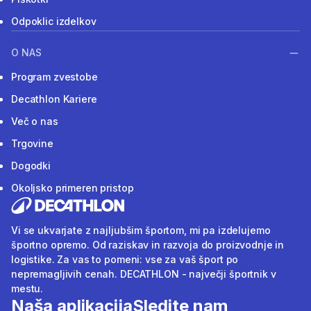
Odpoklic izdelkov
O NAS
Program zvestobe
Decathlon Kariere
Več o nas
Trgovine
Dogodki
Okoljsko primeren pristop
Vi se ukvarjate z najljubšim športom, mi pa izdelujemo
športno opremo. Od raziskav in razvoja do proizvodnje in
logistike. Za vas to pomeni: vse za vaš šport po
nepremagljivih cenah. DECATHLON - največji športnik v
mestu.
Naša aplikacija
Sledite nam