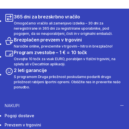
365 dni za brezskrbno vračilo
Omogočamo vračilo ali zamenjavo izdelka – 30 dni za
neregistrirane in 365 dni za registrirane uporabnike, pod
pogojem, da so neuporabljeni, čisti in v originalni embalaži.
Brezplačen prevzem v trgovini
Naročite online, prevzemite v trgovini – hitro in brezplačno!
Program zvestobe – 1 € = 10 točk
Osvojite 10 točk za vsak EURO, porabljen v fizični trgovini, na
spletu ali v Decathlon aplikaciji.
2 leti garancije
S programom Druga priložnost poskušamo podariti drugo
priložnost rabljeni športni opremi. Obiščite nas in preverite našo
ponudbo.
NAKUPI
Pogoji dostave
Prevzem v trgovini