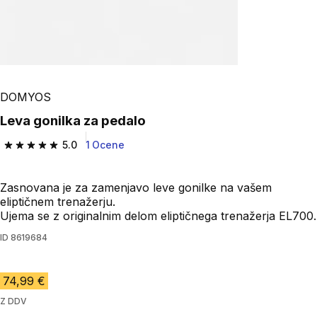
Play Video
DOMYOS
Leva gonilka za pedalo
5.0
1 Ocene
5.0 od 5 zvezdic from 1 ocene
Zasnovana je za zamenjavo leve gonilke na vašem
eliptičnem trenažerju.
Ujema se z originalnim delom eliptičnega trenažerja EL700.
ID
8619684
74,99 €
Z DDV