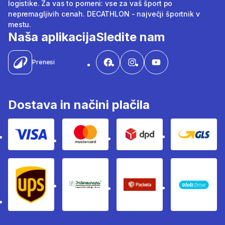
logistike. Za vas to pomeni: vse za vaš šport po
nepremagljivih cenah. DECATHLON - največji športnik v
mestu.
Naša aplikacija
Sledite nam
Prenesi
Dostava in načini plačila
Visa
Mastercard
Dpd
Gls
Ups
Intereuropa
Packeta Sledenje pošilj
WOLT