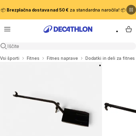
📦
Brezplačna dostava nad 50 €
za standardna naročila! 📦
Meni
Moj
Odpri iskanje
Domov
Vsi športi
Fitnes
Fitnes naprave
Dodatki in deli za fitne