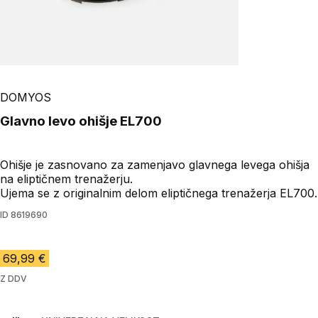
Play Video
DOMYOS
Glavno levo ohišje EL700
Ohišje je zasnovano za zamenjavo glavnega levega ohišja
na eliptičnem trenažerju.
Ujema se z originalnim delom eliptičnega trenažerja EL700.
ID
8619690
69,99 €
Z DDV