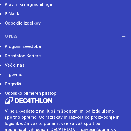
Pravilniki nagradnih iger
Piškotki
Odpoklic izdelkov
O NAS
Program zvestobe
Decathlon Kariere
Več o nas
Trgovine
Dogodki
Okoljsko primeren pristop
Vi se ukvarjate z najljubšim športom, mi pa izdelujemo
športno opremo. Od raziskav in razvoja do proizvodnje in
logistike. Za vas to pomeni: vse za vaš šport po
nepremagljivih cenah. DECATHLON - največji športnik v