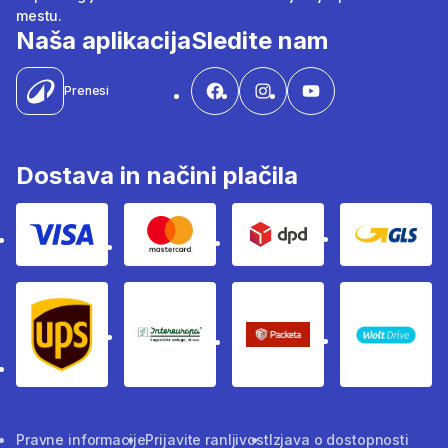
mestu.
Naša aplikacija
Sledite nam
Prenesi
Dostava in načini plačila
Visa
Mastercard
Dpd
Gls
Ups
Intereuropa
Packeta Sledenje pošilj
WOLT
Pravne informacije
Prijavite ranljivost
Izjava o dostopnosti