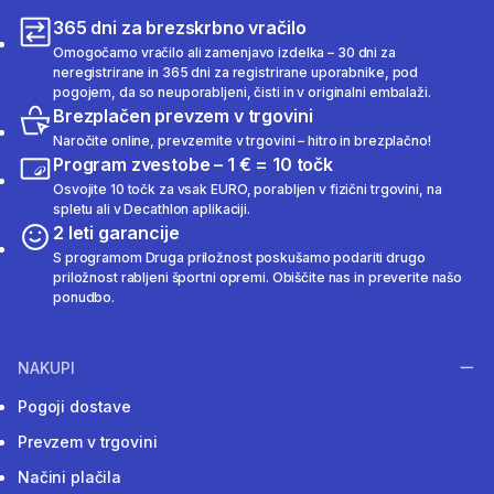
365 dni za brezskrbno vračilo
Omogočamo vračilo ali zamenjavo izdelka – 30 dni za
neregistrirane in 365 dni za registrirane uporabnike, pod
pogojem, da so neuporabljeni, čisti in v originalni embalaži.
Brezplačen prevzem v trgovini
Naročite online, prevzemite v trgovini – hitro in brezplačno!
Program zvestobe – 1 € = 10 točk
Osvojite 10 točk za vsak EURO, porabljen v fizični trgovini, na
spletu ali v Decathlon aplikaciji.
2 leti garancije
S programom Druga priložnost poskušamo podariti drugo
priložnost rabljeni športni opremi. Obiščite nas in preverite našo
ponudbo.
NAKUPI
Pogoji dostave
Prevzem v trgovini
Načini plačila