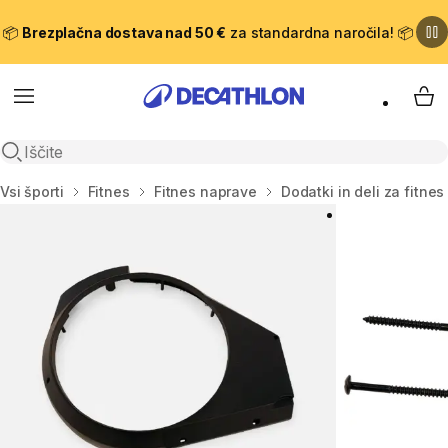
📦
Brezplačna dostava nad 50 €
za standardna naročila! 📦
Meni
Moj
Odpri iskanje
Domov
Vsi športi
Fitnes
Fitnes naprave
Dodatki in deli za fitne