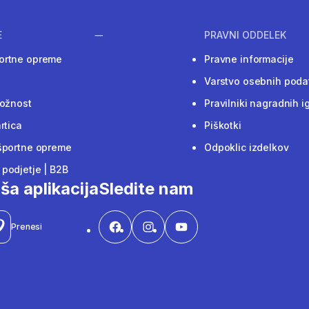
E
PRAVNI ODDELEK
ortne opreme
Pravne informacije
Varstvo osebnih poda
ložnost
Pravilniki nagradnih i
rtica
Piškotki
športne opreme
Odpoklic izdelkov
podjetje | B2B
ša aplikacija
Sledite nam
Prenesi