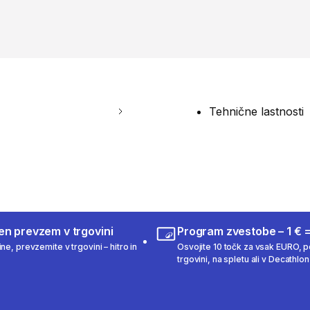
Tehnične lastnosti
en prevzem v trgovini
Program zvestobe – 1 € =
ne, prevzemite v trgovini – hitro in
Osvojite 10 točk za vsak EURO, po
trgovini, na spletu ali v Decathlon 