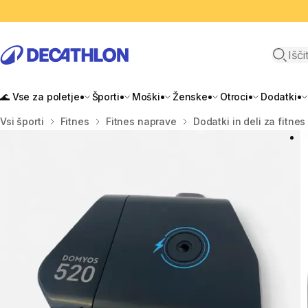
Odpri i
🌊 Vse za poletje
Športi
Moški
Ženske
Otroci
Dodatki
Domov
Vsi športi
Fitnes
Fitnes naprave
Dodatki in deli za fitne