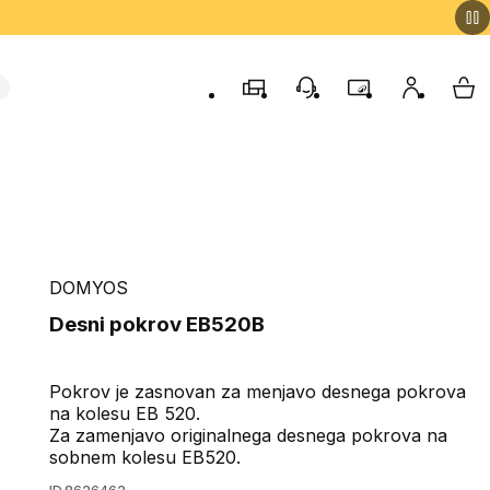
Trgovine
Podporo strankam
Program zvestob
Moj račun
Moj
DOMYOS
Desni pokrov EB520B
Pokrov je zasnovan za menjavo desnega pokrova
na kolesu EB 520.
Za zamenjavo originalnega desnega pokrova na
sobnem kolesu EB520.