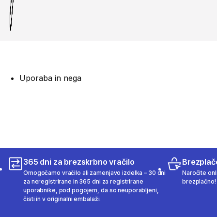
Uporaba in nega
365 dni za brezskrbno vračilo
Brezplač
Omogočamo vračilo ali zamenjavo izdelka – 30 dni
Naročite onli
za neregistrirane in 365 dni za registrirane
brezplačno!
uporabnike, pod pogojem, da so neuporabljeni,
čisti in v originalni embalaži.