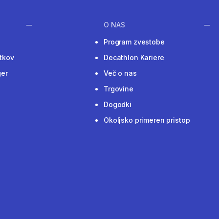
O NAS
Program zvestobe
tkov
Decathlon Kariere
ger
Več o nas
Trgovine
Dogodki
Okoljsko primeren pristop