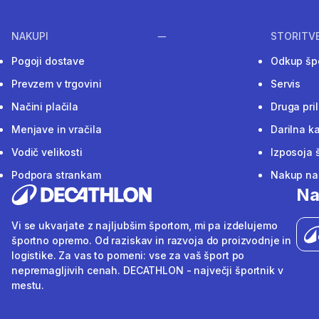
NAKUPI
STORITV
Pogoji dostave
Odkup šp
Prevzem v trgovini
Servis
Načini plačila
Druga pri
Menjave in vračila
Darilna ka
Vodič velikosti
Izposoja 
Podpora strankam
Nakup na 
Na
Vi se ukvarjate z najljubšim športom, mi pa izdelujemo
športno opremo. Od raziskav in razvoja do proizvodnje in
logistike. Za vas to pomeni: vse za vaš šport po
nepremagljivih cenah. DECATHLON - največji športnik v
mestu.