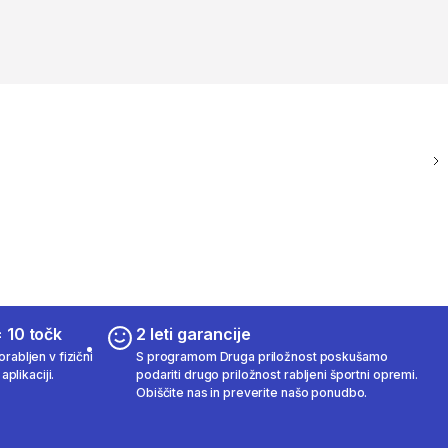
 10 točk
2 leti garancije
rabljen v fizični
S programom Druga priložnost poskušamo
aplikaciji.
podariti drugo priložnost rabljeni športni opremi.
Obiščite nas in preverite našo ponudbo.