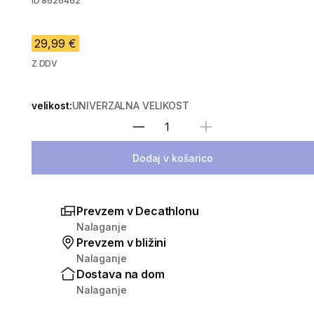
ID
8626462
29,99 €
Z DDV
velikost:
UNIVERZALNA VELIKOST
Izberite količino
Dodaj v košarico
Prevzem v Decathlonu
Nalaganje
Prevzem v bližini
Nalaganje
Dostava na dom
Nalaganje