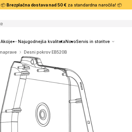
📦
Brezplačna dostava nad 50 €
za standardna naročila! 📦
skanje
Akcije
Najugodnejša kvaliteta
Novo
Servis in storitve
s naprave
Desni pokrov EB520B