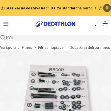
📦
Brezplačna dostava nad 50 €
za standardna naročila! 📦
Meni
Moj
Odpri iskanje
Domov
Vsi športi
Fitnes
Fitnes naprave
Dodatki in deli za fitne