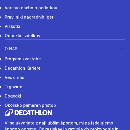
Varstvo osebnih podatkov
Pravilniki nagradnih iger
Piškotki
Odpoklic izdelkov
O NAS
Program zvestobe
Decathlon Kariere
Več o nas
Trgovine
Dogodki
Okoljsko primeren pristop
Vi se ukvarjate z najljubšim športom, mi pa izdelujemo
športno opremo. Od raziskav in razvoja do proizvodnje in