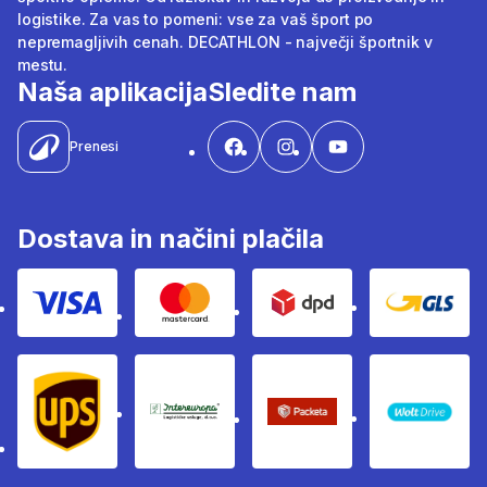
logistike. Za vas to pomeni: vse za vaš šport po
nepremagljivih cenah. DECATHLON - največji športnik v
mestu.
Naša aplikacija
Sledite nam
Prenesi
Dostava in načini plačila
Visa
Mastercard
Dpd
Gls
Ups
Intereuropa
Packeta Sledenje pošilj
WOLT