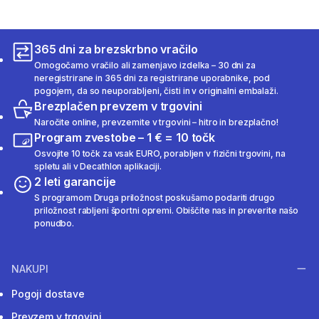
365 dni za brezskrbno vračilo
Omogočamo vračilo ali zamenjavo izdelka – 30 dni za
neregistrirane in 365 dni za registrirane uporabnike, pod
pogojem, da so neuporabljeni, čisti in v originalni embalaži.
Brezplačen prevzem v trgovini
Naročite online, prevzemite v trgovini – hitro in brezplačno!
Program zvestobe – 1 € = 10 točk
Osvojite 10 točk za vsak EURO, porabljen v fizični trgovini, na
spletu ali v Decathlon aplikaciji.
2 leti garancije
S programom Druga priložnost poskušamo podariti drugo
priložnost rabljeni športni opremi. Obiščite nas in preverite našo
ponudbo.
NAKUPI
Pogoji dostave
Prevzem v trgovini