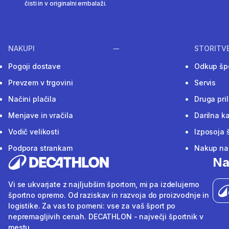
čisti in v originalni embalaži.
NAKUPI
STORITV
Pogoji dostave
Odkup šp
Prevzem v trgovini
Servis
Načini plačila
Druga pri
Menjave in vračila
Darilna ka
Vodič velikosti
Izposoja 
Podpora strankam
Nakup na 
Na
Vi se ukvarjate z najljubšim športom, mi pa izdelujemo
športno opremo. Od raziskav in razvoja do proizvodnje in
logistike. Za vas to pomeni: vse za vaš šport po
nepremagljivih cenah. DECATHLON - največji športnik v
mestu.