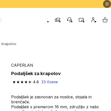
Trgovine
Podporo strankam
Program zvestob
Moj račun
Moj
a krapolov
CAPERLAN
Podaljšek za krapolov
4.6
23 Ocene
4.6 od 5 zvezdic from 23 ocene
Podaljšek je zasnovan za nosilce, stojala in
brenčače.
Podaljšek s premerom 16 mm, združljiv z našo