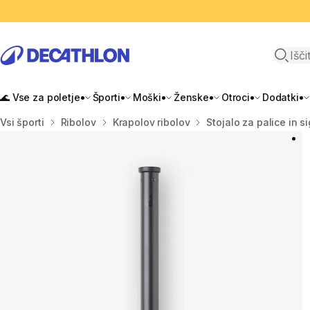
Odpri i
🌊 Vse za poletje
Športi
Moški
Ženske
Otroci
Dodatki
Domov
Vsi športi
Ribolov
Krapolov ribolov
Stojalo za palice in s