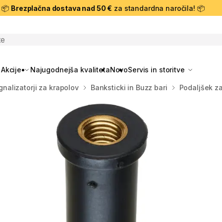
📦
Brezplačna dostava nad 50 €
za standardna naročila! 📦
skanje
Akcije
Najugodnejša kvaliteta
Novo
Servis in storitve
ignalizatorji za krapolov
Banksticki in Buzz bari
Podaljšek z