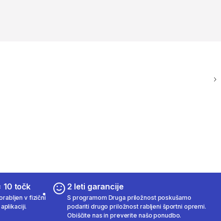
 10 točk
2 leti garancije
rabljen v fizični
S programom Druga priložnost poskušamo
aplikaciji.
podariti drugo priložnost rabljeni športni opremi.
Obiščite nas in preverite našo ponudbo.