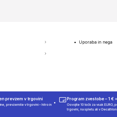
Uporaba in nega
en prevzem v trgovini
Program zvestobe – 1 € =
ne, prevzemite v trgovini – hitro in
Osvojite 10 točk za vsak EURO, po
trgovini, na spletu ali v Decathlon 