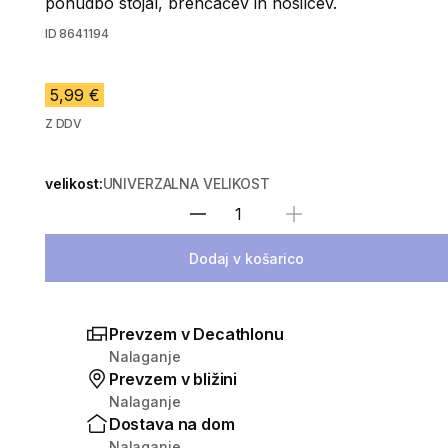
ponudbo stojal, brenčačev in nosilcev.
ID
8641194
5,99 €
Z DDV
velikost:
UNIVERZALNA VELIKOST
Izberite količino
Dodaj v košarico
Prevzem v Decathlonu
Nalaganje
Prevzem v bližini
Nalaganje
Dostava na dom
Nalaganje