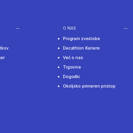
O NAS
Program zvestobe
tkov
Decathlon Kariere
ger
Več o nas
Trgovine
Dogodki
Okoljsko primeren pristop