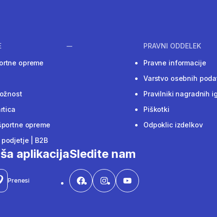
E
PRAVNI ODDELEK
ortne opreme
Pravne informacije
Varstvo osebnih poda
ložnost
Pravilniki nagradnih i
rtica
Piškotki
športne opreme
Odpoklic izdelkov
podjetje | B2B
ša aplikacija
Sledite nam
Prenesi