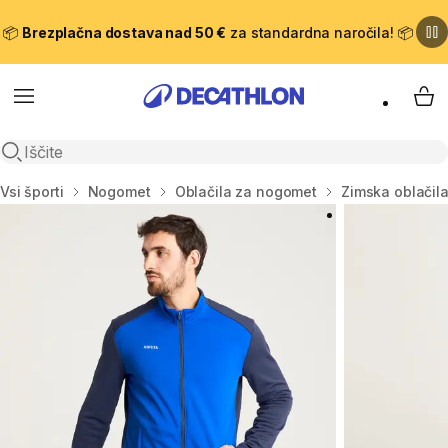
📦
Brezplačna dostava nad 50 €
za standardna naročila! 📦
Meni
Moj
Odpri iskanje
Domov
Vsi športi
Nogomet
Oblačila za nogomet
Zimska oblačil