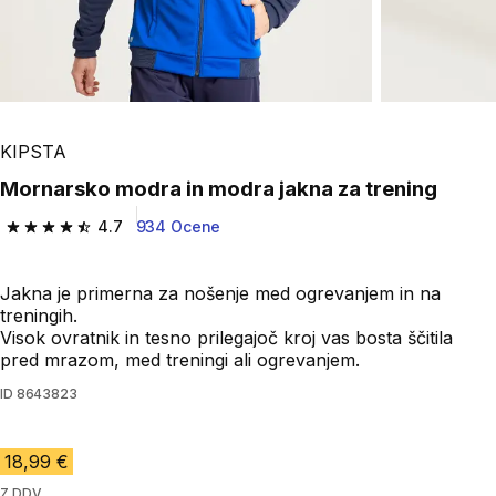
KIPSTA
Mornarsko modra in modra jakna za trening
4.7
934 Ocene
4.7 od 5 zvezdic from 934 ocene
Jakna je primerna za nošenje med ogrevanjem in na
treningih.
Visok ovratnik in tesno prilegajoč kroj vas bosta ščitila
pred mrazom, med treningi ali ogrevanjem.
ID
8643823
18,99 €
Z DDV