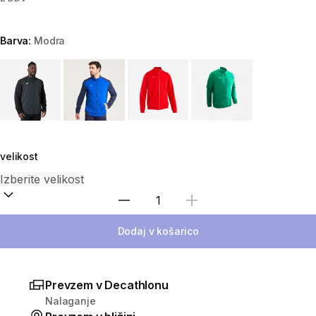
Barva:
Modra
Choose a variant
velikost
Izberite količino
Dodaj v košarico
Prevzem v Decathlonu
Nalaganje