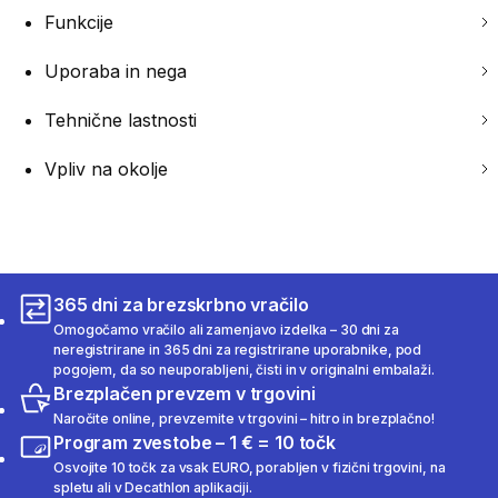
Funkcije
Uporaba in nega
Tehnične lastnosti
Vpliv na okolje
365 dni za brezskrbno vračilo
Omogočamo vračilo ali zamenjavo izdelka – 30 dni za
neregistrirane in 365 dni za registrirane uporabnike, pod
pogojem, da so neuporabljeni, čisti in v originalni embalaži.
Brezplačen prevzem v trgovini
Naročite online, prevzemite v trgovini – hitro in brezplačno!
Program zvestobe – 1 € = 10 točk
Osvojite 10 točk za vsak EURO, porabljen v fizični trgovini, na
spletu ali v Decathlon aplikaciji.