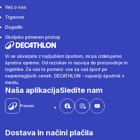
Več o nas
Trgovine
Dogodki
Okoljsko primeren pristop
Vi se ukvarjate z najljubšim športom, mi pa izdelujemo
športno opremo. Od raziskav in razvoja do proizvodnje in
logistike. Za vas to pomeni: vse za vaš šport po
nepremagljivih cenah. DECATHLON - največji športnik v
mestu.
Naša aplikacija
Sledite nam
Prenesi
Dostava in načini plačila