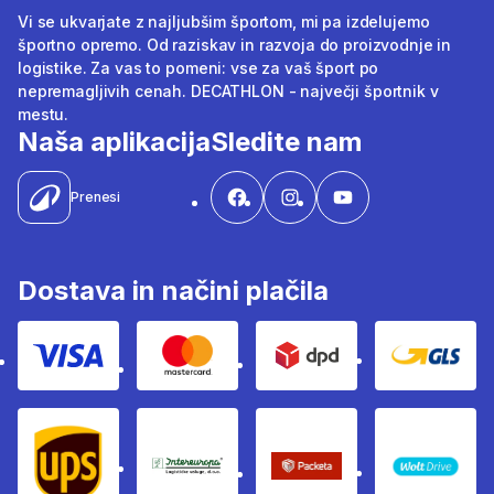
Vi se ukvarjate z najljubšim športom, mi pa izdelujemo
športno opremo. Od raziskav in razvoja do proizvodnje in
logistike. Za vas to pomeni: vse za vaš šport po
nepremagljivih cenah. DECATHLON - največji športnik v
mestu.
Naša aplikacija
Sledite nam
Prenesi
Dostava in načini plačila
Visa
Mastercard
Dpd
Gls
Ups
Intereuropa
Packeta Sledenje pošilj
WOLT