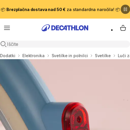
📦
Brezplačna dostava nad 50 €
za standardna naročila! 📦
Meni
Moj
Odpri iskanje
Domov
Dodatki
Elektronika
Svetilke in polnilci
Svetilke
Luči 