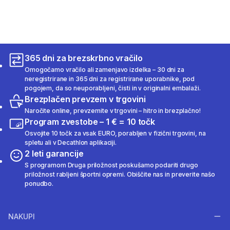
365 dni za brezskrbno vračilo
Omogočamo vračilo ali zamenjavo izdelka – 30 dni za
neregistrirane in 365 dni za registrirane uporabnike, pod
pogojem, da so neuporabljeni, čisti in v originalni embalaži.
Brezplačen prevzem v trgovini
Naročite online, prevzemite v trgovini – hitro in brezplačno!
Program zvestobe – 1 € = 10 točk
Osvojite 10 točk za vsak EURO, porabljen v fizični trgovini, na
spletu ali v Decathlon aplikaciji.
2 leti garancije
S programom Druga priložnost poskušamo podariti drugo
priložnost rabljeni športni opremi. Obiščite nas in preverite našo
ponudbo.
NAKUPI