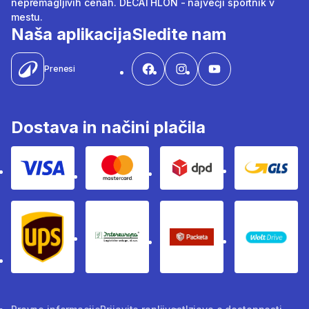
nepremagljivih cenah. DECATHLON - največji športnik v
mestu.
Naša aplikacija
Sledite nam
Prenesi
Dostava in načini plačila
Visa
Mastercard
Dpd
Gls
Ups
Intereuropa
Packeta Sledenje pošilj
WOLT