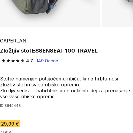
CAPERLAN
Zložljiv stol ESSENSEAT 100 TRAVEL
4.7
149 Ocene
4.7 od 5 zvezdic from 149 ocene
Stol je namenjen potujočemu ribiču, ki na hrbtu nosi
zložljiv stol in svojo ribiško opremo.
Zložljiv sedež + nahrbtnik poln odličnih idej za prenašanje
vse vaše ribiške opreme.
ID
8649448
29,99 €
Z DDV