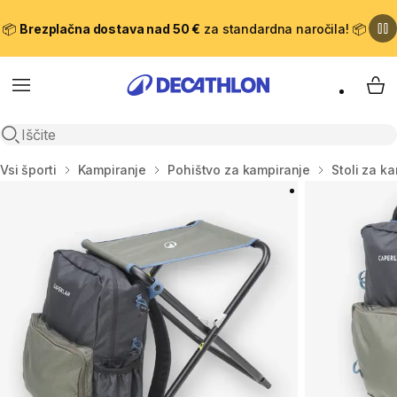
📦
Brezplačna dostava nad 50 €
za standardna naročila! 📦
Meni
Moj
Odpri iskanje
Domov
Vsi športi
Kampiranje
Pohištvo za kampiranje
Stoli za k