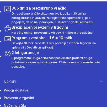
365 dni za brezskrbno vračilo
Omogočamo vračilo ali zamenjavo izdelka – 30 dni za
neregistrirane in 365 dni za registrirane uporabnike, pod
pogojem, da so neuporabljeni, čisti in v originalni embalaži.
Brezplačen prevzem v trgovini
Naročite online, prevzemite v trgovini – hitro in brezplačno!
Program zvestobe – 1 € = 10 točk
Osvojite 10 točk za vsak EURO, porabljen v fizični trgovini, na
spletu ali v Decathlon aplikaciji.
2 leti garancije
S programom Druga priložnost poskušamo podariti drugo
priložnost rabljeni športni opremi. Obiščite nas in preverite našo
ponudbo.
NAKUPI
Pogoji dostave
Prevzem v trgovini
Načini plačila