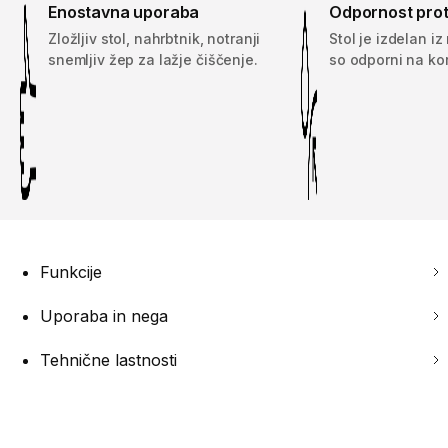
Enostavna uporaba
Odpornost proti
Zložljiv stol, nahrbtnik, notranji
Stol je izdelan iz
snemljiv žep za lažje čiščenje.
so odporni na kor
Funkcije
Uporaba in nega
Tehnične lastnosti