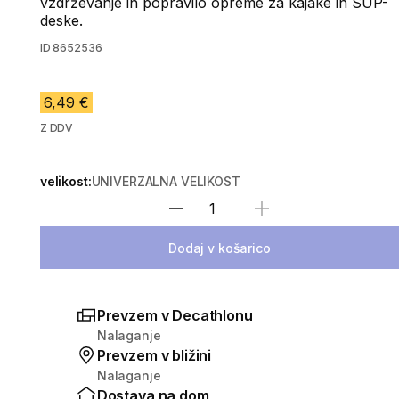
vzdrževanje in popravilo opreme za kajake in SUP-
deske.
ID
8652536
6,49 €
Z DDV
velikost:
UNIVERZALNA VELIKOST
Izberite količino
Dodaj v košarico
Prevzem v Decathlonu
Nalaganje
Prevzem v bližini
Nalaganje
Dostava na dom