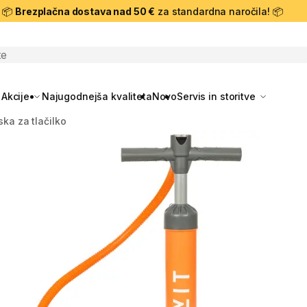
📦
Brezplačna dostava nad 50 €
za standardna naročila! 📦
skanje
Akcije
Najugodnejša kvaliteta
Novo
Servis in storitve
iska za tlačilko