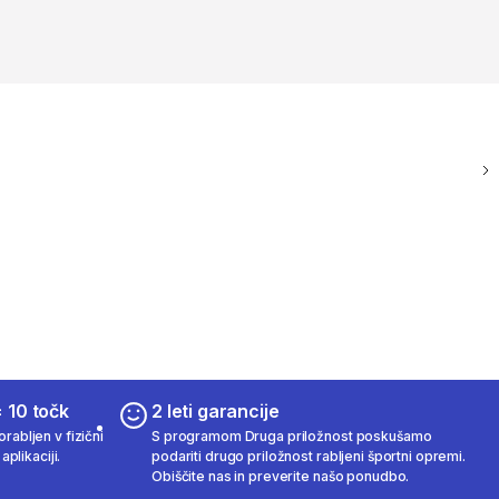
 10 točk
2 leti garancije
rabljen v fizični
S programom Druga priložnost poskušamo
aplikaciji.
podariti drugo priložnost rabljeni športni opremi.
Obiščite nas in preverite našo ponudbo.