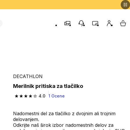
Trgovine
Podporo strankam
Program zvestob
Moj račun
Moj
DECATHLON
Merilnik pritiska za tlačilko
4.0
1 Ocene
4.0 od 5 zvezdic from 1 ocene
Nadomestni del za tlačilko z dvojnim ali trojnim
delovanjem.
Odkrijte naš širok izbor nadomestnih delov za