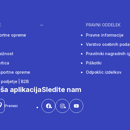
E
PRAVNI ODDELEK
ortne opreme
Pravne informacije
Varstvo osebnih poda
ložnost
Pravilniki nagradnih i
rtica
Piškotki
športne opreme
Odpoklic izdelkov
podjetje | B2B
ša aplikacija
Sledite nam
Prenesi