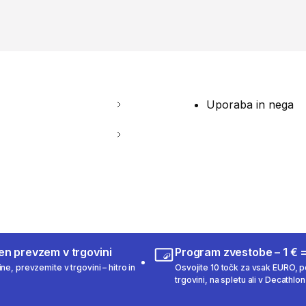
Uporaba in nega
en prevzem v trgovini
Program zvestobe – 1 € =
ne, prevzemite v trgovini – hitro in
Osvojite 10 točk za vsak EURO, po
trgovini, na spletu ali v Decathlon 