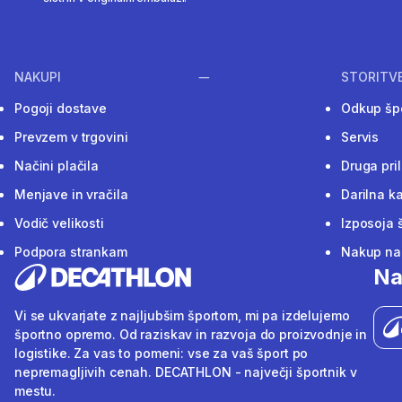
NAKUPI
STORITV
Pogoji dostave
Odkup šp
Prevzem v trgovini
Servis
Načini plačila
Druga pri
Menjave in vračila
Darilna ka
Vodič velikosti
Izposoja 
Podpora strankam
Nakup na 
Na
Vi se ukvarjate z najljubšim športom, mi pa izdelujemo
športno opremo. Od raziskav in razvoja do proizvodnje in
logistike. Za vas to pomeni: vse za vaš šport po
nepremagljivih cenah. DECATHLON - največji športnik v
mestu.