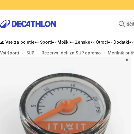
Odpri i
🌊 Vse za poletje
Športi
Moški
Ženske
Otroci
Dodatki
Domov
Vsi športi
SUP
Rezervni deli za SUP opremo
Merilnik prit