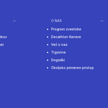
O NAS
Program zvestobe
tkov
Decathlon Kariere
ger
Več o nas
Trgovine
Dogodki
Okoljsko primeren pristop