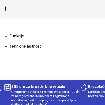
Funkcije
Tehnične lastnosti
365 dni za brezskrbno vračilo
Brezplač
Omogočamo vračilo ali zamenjavo izdelka – 30 dni
Naročite onli
za neregistrirane in 365 dni za registrirane
brezplačno!
uporabnike, pod pogojem, da so neuporabljeni,
čisti in v originalni embalaži.