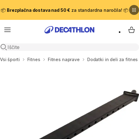
📦
Brezplačna dostava nad 50 €
za standardna naročila! 📦
Meni
Moj
Odpri iskanje
Domov
Vsi športi
Fitnes
Fitnes naprave
Dodatki in deli za fitne