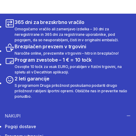
365 dni za brezskrbno vračilo
Omogočamo vračilo ali zamenjavo izdelka – 30 dni za
neregistrirane in 365 dni za registrirane uporabnike, pod
pogojem, da so neuporabljeni, čisti in v originalni embalaži.
Brezplačen prevzem v trgovini
Naročite online, prevzemite v trgovini – hitro in brezplačno!
Program zvestobe – 1 € = 10 točk
Osvojite 10 točk za vsak EURO, porabljen v fizični trgovini, na
spletu ali v Decathlon aplikaciji.
2 leti garancije
S programom Druga priložnost poskušamo podariti drugo
priložnost rabljeni športni opremi. Obiščite nas in preverite našo
ponudbo.
NAKUPI
Pogoji dostave