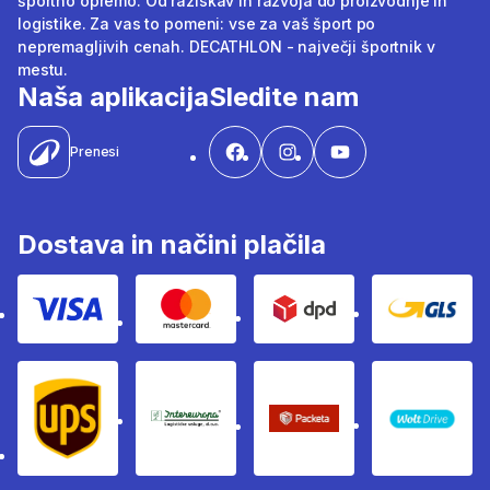
športno opremo. Od raziskav in razvoja do proizvodnje in
logistike. Za vas to pomeni: vse za vaš šport po
nepremagljivih cenah. DECATHLON - največji športnik v
mestu.
Naša aplikacija
Sledite nam
Prenesi
Dostava in načini plačila
Visa
Mastercard
Dpd
Gls
Ups
Intereuropa
Packeta Sledenje pošilj
WOLT