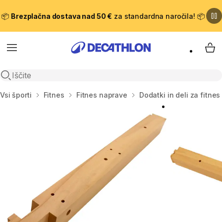
📦
Brezplačna dostava nad 50 €
za standardna naročila! 📦
Meni
Moj
Odpri iskanje
Domov
Vsi športi
Fitnes
Fitnes naprave
Dodatki in deli za fitne