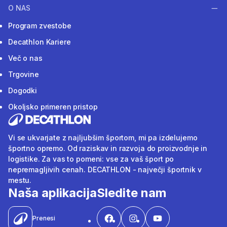
O NAS
Program zvestobe
Decathlon Kariere
Več o nas
Trgovine
Dogodki
Okoljsko primeren pristop
Vi se ukvarjate z najljubšim športom, mi pa izdelujemo
športno opremo. Od raziskav in razvoja do proizvodnje in
logistike. Za vas to pomeni: vse za vaš šport po
nepremagljivih cenah. DECATHLON - največji športnik v
mestu.
Naša aplikacija
Sledite nam
Prenesi