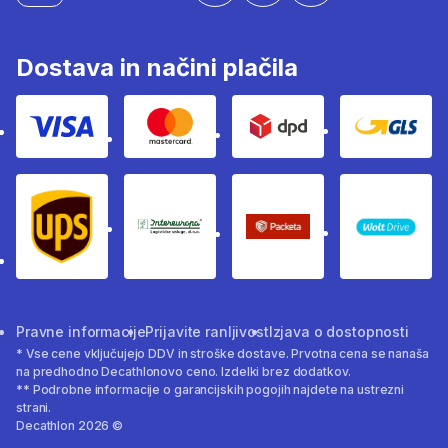
Dostava in načini plačila
Visa
Mastercard
Dpd
Gls
Ups
Intereuropa
Packeta Sledenje pošilj
WOLT
Pravne informacije
Prijavite ranljivost
Izjava o dostopnosti
* Vse cene vključujejo DDV in stroške dostave. Prvotna cena se nanaša
na predhodno Decathlonovo ceno. Izdelki brez dodatkov.
** Podrobne informacije o garancijskih pogojih najdete na ustrezni
strani.
Decathlon 2026 ©