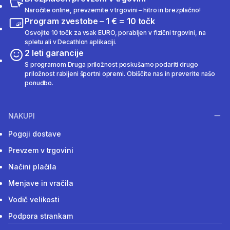
Naročite online, prevzemite v trgovini – hitro in brezplačno!
Program zvestobe – 1 € = 10 točk
Osvojite 10 točk za vsak EURO, porabljen v fizični trgovini, na
spletu ali v Decathlon aplikaciji.
2 leti garancije
S programom Druga priložnost poskušamo podariti drugo
priložnost rabljeni športni opremi. Obiščite nas in preverite našo
ponudbo.
NAKUPI
Pogoji dostave
Prevzem v trgovini
Načini plačila
Menjave in vračila
Vodič velikosti
Podpora strankam